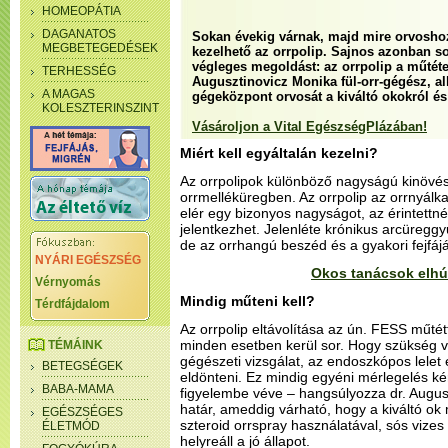
HOMEOPÁTIA
DAGANATOS
Sokan évekig várnak, majd mire orvoshoz
MEGBETEGEDÉSEK
kezelhető az orrpolip. Sajnos azonban 
végleges megoldást: az orrpolip a műtétet
TERHESSÉG
Augusztinovicz Monika fül-orr-gégész, all
A MAGAS
gégeközpont orvosát a kiváltó okokról és
KOLESZTERINSZINT
Vásároljon a Vital EgészségPlázában!
Miért kell egyáltalán kezelni?
Az orrpolipok különböző nagyságú kinövé
orrmelléküregben. Az orrpolip az orrnyálk
elér egy bizonyos nagyságot, az érintettnél
jelentkezhet. Jelenléte krónikus arcüreggyu
de az orrhangú beszéd és a gyakori fejfájá
NYÁRI EGÉSZSÉG
Okos tanácsok elhú
Vérnyomás
Mindig műteni kell?
Térdfájdalom
Az orrpolip eltávolítása az ún. FESS műtét
minden esetben kerül sor. Hogy szükség va
TÉMÁINK
gégészeti vizsgálat, az endoszkópos lelet 
BETEGSÉGEK
eldönteni. Ez mindig egyéni mérlegelés k
BABA-MAMA
figyelembe véve – hangsúlyozza dr. Augus
határ, ameddig várható, hogy a kiváltó ok
EGÉSZSÉGES
szteroid orrspray használatával, sós vizes 
ÉLETMÓD
helyreáll a jó állapot.