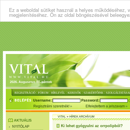
Ez a weboldal sütiket használ a helyes működéséhez, v
megjelenítéséhez. Ön az oldal böngészésével beleegye
2026. Augusztus 07. péntek
:
:
:
:
:
REGISZTRÁCIÓ
FÓRUM
HÍRLEVÉL
KERESŐK
SZAKÉRTŐINK
SZOLGÁLTATÁSA
Username:
Password:
Regisztrálni szeretnék!
Elfelejtettem a jelszavam
VITAL
»
HÍREK ARCHÍVUM
AKTUÁLIS
Ki lehet gyógyulni az orrpolipból?
NYITÓLAP