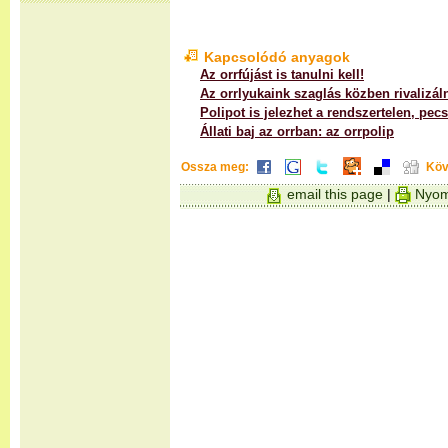
Kapcsolódó anyagok
Az orrfújást is tanulni kell!
Az orrlyukaink szaglás közben rivalizá
Polipot is jelezhet a rendszertelen, pec
Állati baj az orrban: az orrpolip
Ossza meg:
Köv
email this page
|
Nyom