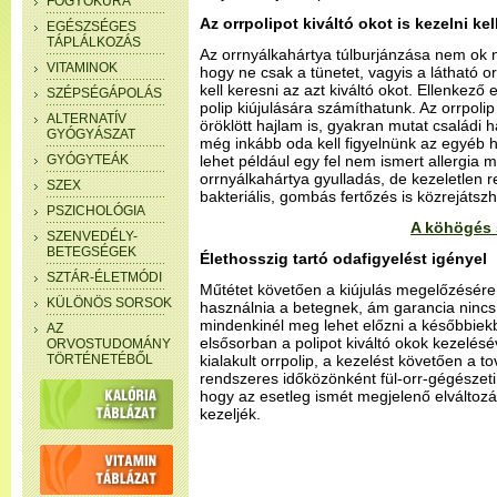
FOGYÓKÚRA
Az orrpolipot kiváltó okot is kezelni kel
EGÉSZSÉGES
TÁPLÁLKOZÁS
Az orrnyálkahártya túlburjánzása nem ok nél
VITAMINOK
hogy ne csak a tünetet, vagyis a látható 
kell keresni az azt kiváltó okot. Ellenkező
SZÉPSÉGÁPOLÁS
polip kiújulására számíthatunk. Az orrpol
ALTERNATÍV
öröklött hajlam is, gyakran mutat családi 
GYÓGYÁSZAT
még inkább oda kell figyelnünk az egyéb 
GYÓGYTEÁK
lehet például egy fel nem ismert allergia mi
orrnyálkahártya gyulladás, de kezeletlen r
SZEX
bakteriális, gombás fertőzés is közrejátszh
PSZICHOLÓGIA
A köhögés 
SZENVEDÉLY-
BETEGSÉGEK
Élethosszig tartó odafigyelést igényel
SZTÁR-ÉLETMÓDI
Műtétet követően a kiújulás megelőzésére s
KÜLÖNÖS SORSOK
használnia a betegnek, ám garancia nincs
mindenkinél meg lehet előzni a későbbiekbe
AZ
elsősorban a polipot kiváltó okok kezelésév
ORVOSTUDOMÁNY
TÖRTÉNETÉBŐL
kialakult orrpolip, a kezelést követően a t
rendszeres időközönként fül-orr-gégészeti
hogy az esetleg ismét megjelenő elváltozá
kezeljék.