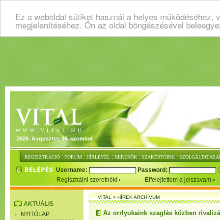
Ez a weboldal sütiket használ a helyes működéséhez, v
megjelenítéséhez. Ön az oldal böngészésével beleegye
2026. Augusztus 08. szombat
:
:
:
:
:
REGISZTRÁCIÓ
FÓRUM
HÍRLEVÉL
KERESŐK
SZAKÉRTŐINK
SZOLGÁLTATÁSA
Username:
Password:
Regisztrálni szeretnék!
Elfelejtettem a jelszavam
VITAL
»
HÍREK ARCHÍVUM
AKTUÁLIS
Az orrlyukaink szaglás közben rivali
NYITÓLAP