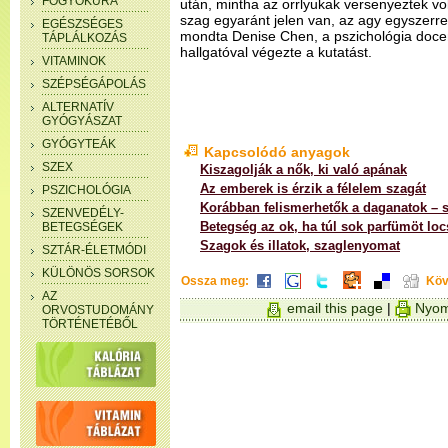
FOGYÓKÚRA
után, mintha az orrlyukak versenyeztek v
szag egyaránt jelen van, az agy egyszerre 
EGÉSZSÉGES
mondta Denise Chen, a pszichológia doc
TÁPLÁLKOZÁS
hallgatóval végezte a kutatást.
VITAMINOK
SZÉPSÉGÁPOLÁS
ALTERNATÍV
GYÓGYÁSZAT
GYÓGYTEÁK
Kapcsolódó anyagok
SZEX
Kiszagolják a nők, ki való apának
Az emberek is érzik a félelem szagát
PSZICHOLÓGIA
Korábban felismerhetők a daganatok – 
SZENVEDÉLY-
Betegség az ok, ha túl sok parfümöt lo
BETEGSÉGEK
Szagok és illatok, szaglenyomat
SZTÁR-ÉLETMÓDI
KÜLÖNÖS SORSOK
Ossza meg:
Köv
AZ
email this page
|
Nyom
ORVOSTUDOMÁNY
TÖRTÉNETÉBŐL