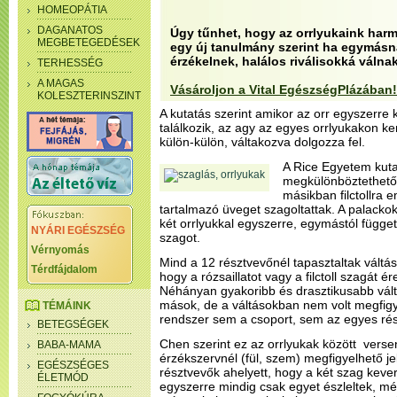
HOMEOPÁTIA
DAGANATOS
Úgy tűnhet, hogy az orrlyukaink harm
MEGBETEGEDÉSEK
egy új tanulmány szerint ha egymás
érzékelnek, halálos riválisokká válnak
TERHESSÉG
A MAGAS
Vásároljon a Vital EgészségPlázában!
KOLESZTERINSZINT
A kutatás szerint amikor az orr egyszerre
találkozik, az agy az egyes orrlyukakon k
külön-külön, váltakozva dolgozza fel.
A Rice Egyetem kutat
megkülönböztethető 
másikban filctollra 
tartalmazó üveget szagoltattak. A palackok
két orrlyukkal egyszerre, egymástól függet
NYÁRI EGÉSZSÉG
szagot.
Vérnyomás
Mind a 12 résztvevőnél tapasztaltak váltá
Térdfájdalom
hogy a rózsaillatot vagy a filctoll szagát é
Néhányan gyakoribb és drasztikusabb vált
mások, de a váltásokban nem volt megfigy
TÉMÁINK
rendszer sem a csoport, sem az egyes ré
BETEGSÉGEK
Chen szerint ez az orrlyukak között verse
BABA-MAMA
érzékszervnél (fül, szem) megfigyelhető je
EGÉSZSÉGES
résztvevők ahelyett, hogy a két szag kever
ÉLETMÓD
egyszerre mindig csak egyet észleltek, 