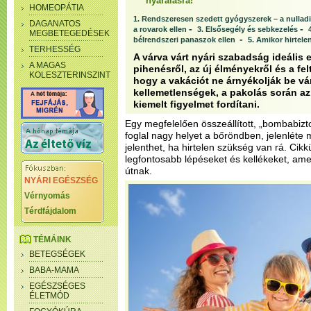
nyaralásra!
HOMEOPÁTIA
1. Rendszeresen szedett gyógyszerek – a nulladi
DAGANATOS
-
-
a rovarok ellen
3. Elsősegély és sebkezelés
MEGBETEGEDÉSEK
-
bélrendszeri panaszok ellen
5. Amikor hirtele
TERHESSÉG
A várva várt nyári szabadság ideális 
A MAGAS
pihenésről, az új élményekről és a fe
KOLESZTERINSZINT
hogy a vakációt ne árnyékolják be v
kellemetlenségek, a pakolás során az
kiemelt figyelmet fordítani.
Egy megfelelően összeállított, „bombabi
foglal nagy helyet a bőröndben, jelenlét
jelenthet, ha hirtelen szükség van rá. Ci
legfontosabb lépéseket és kellékeket, amel
útnak.
NYÁRI EGÉSZSÉG
Vérnyomás
Térdfájdalom
TÉMÁINK
BETEGSÉGEK
BABA-MAMA
EGÉSZSÉGES
ÉLETMÓD