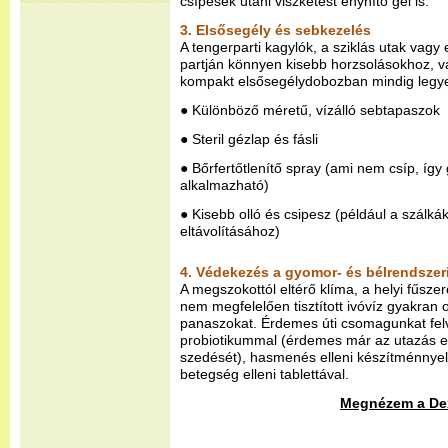
csípések utáni viszketést enyhítő gél is.
3. Elsősegély és sebkezelés
A tengerparti kagylók, a sziklás utak vag
partján könnyen kisebb horzsolásokhoz, 
kompakt elsősegélydobozban mindig legye
● Különböző méretű, vízálló sebtapaszok
● Steril gézlap és fásli
● Bőrfertőtlenítő spray (ami nem csíp, íg
alkalmazható)
● Kisebb olló és csipesz (például a szálká
eltávolításához)
4. Védekezés a gyomor- és bélrendszer
A megszokottól eltérő klíma, a helyi fűsz
nem megfelelően tisztított ivóvíz gyakran
panaszokat. Érdemes úti csomagunkat felv
probiotikummal (érdemes már az utazás el
szedését), hasmenés elleni készítménnyel,
betegség elleni tablettával.
Megnézem a Dex