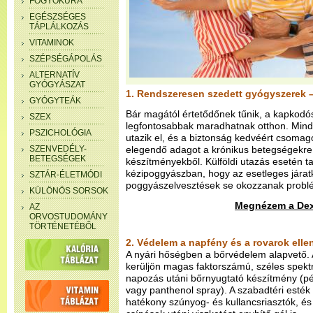
FOGYÓKÚRA
EGÉSZSÉGES
TÁPLÁLKOZÁS
VITAMINOK
SZÉPSÉGÁPOLÁS
ALTERNATÍV
GYÓGYÁSZAT
1. Rendszeresen szedett gyógyszerek –
GYÓGYTEÁK
Bár magától értetődőnek tűnik, a kapkodós
SZEX
legfontosabbak maradhatnak otthon. Mindi
PSZICHOLÓGIA
utazik el, és a biztonság kedvéért csomag
SZENVEDÉLY-
elegendő adagot a krónikus betegségekre 
BETEGSÉGEK
készítményekből. Külföldi utazás esetén t
kézipoggyászban, hogy az esetleges jára
SZTÁR-ÉLETMÓDI
poggyászelvesztések se okozzanak probl
KÜLÖNÖS SORSOK
Megnézem a Dexo
AZ
ORVOSTUDOMÁNY
TÖRTÉNETÉBŐL
2. Védelem a napfény és a rovarok elle
A nyári hőségben a bőrvédelem alapvető.
kerüljön magas faktorszámú, széles spek
napozás utáni bőrnyugtató készítmény (pél
vagy panthenol spray). A szabadtéri esték 
hatékony szúnyog- és kullancsriasztók, é