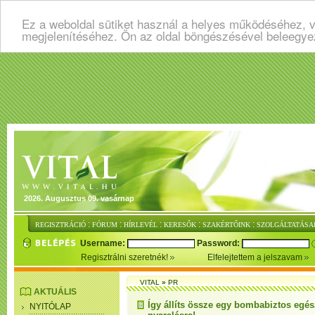
Ez a weboldal sütiket használ a helyes működéséhez, v
megjelenítéséhez. Ön az oldal böngészésével beleegye
2026. Augusztus 09. vasárnap
:
:
:
:
:
REGISZTRÁCIÓ
FÓRUM
HÍRLEVÉL
KERESŐK
SZAKÉRTŐINK
SZOLGÁLTATÁSA
Username:
Password:
Regisztrálni szeretnék!
Elfelejtettem a jelszavam
VITAL
»
PR
AKTUÁLIS
Így állíts össze egy bombabiztos eg
NYITÓLAP