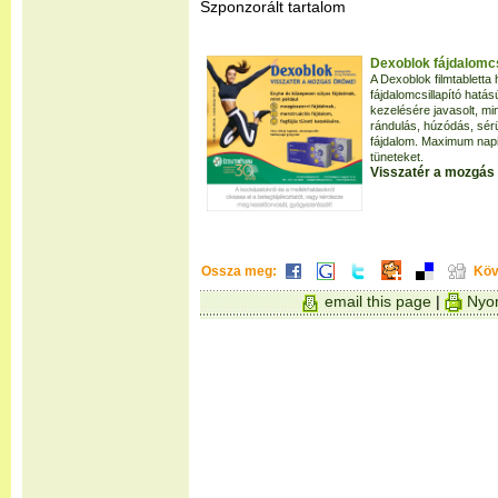
Szponzorált tartalom
Dexoblok fájdalomcsi
A Dexoblok filmtablett
fájdalomcsillapító hatá
kezelésére javasolt, mi
rándulás, húzódás, sérü
fájdalom. Maximum napi 
tüneteket.
Visszatér a mozgás
Ossza meg:
Köv
email this page
|
Nyom