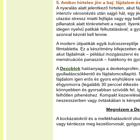
5. Amikor hirtelen jön a baj: fájdalom é
A nyaralás alatt jelentkező hirtelen, akut 
intenzív városnézés után sajgó hát, egy jég
utazási stressz miatti fejfájás vagy egy k
pillanatok alatt tönkreteheti a napot. Ilyenk
idegen nyelvű patikák felkutatásával; a 
azonnal kéznél kell lennie.
A modern útipatikák egyik kulcsszereplője
filmtabletta. Ez a készítmény kifejezette
akut fájdalmak – például mozgásszervi és í
menstruációs panaszok – hatékony és gyor
A
Dexoblok
hatóanyaga a dexketoprofén,
gyulladáscsökkentő és fájdalomcsillapító.
fájdalom igen erős és gyors enyhülésre va
éhgyomorra (legalább 30 perccel étkezés 
könnyebben és gyorsabban szívódik fel, í
felhőtlen pihenéshez. Kompakt kiszerelés
neszesszerben vagy övtáskában is kényel
Megnézem a Dex
A kockázatokról és a mellékhatásokról olva
vagy kérdezze meg kezelőorvosát, gyógys