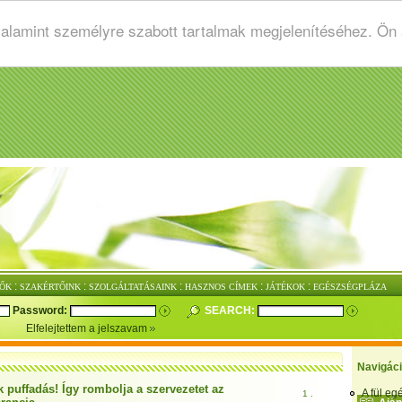
valamint személyre szabott tartalmak megjelenítéséhez. Ön
:
:
:
:
:
ŐK
SZAKÉRTŐINK
SZOLGÁLTATÁSAINK
HASZNOS CÍMEK
JÁTÉKOK
EGÉSZSÉGPLÁZA
Password:
SEARCH:
Elfelejtettem a jelszavam
Navigác
 puffadás! Így rombolja a szervezetet az
A fül e
1 .