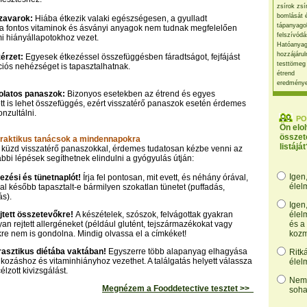
zsírok zsí
bomlását 
 zavarok:
Hiába étkezik valaki egészségesen, a gyulladt
tápanyago
 a fontos vitaminok és ásványi anyagok nem tudnak megfelelően
felszívódá
i hiányállapotokhoz vezet.
Hatóanyag
hozzájárul
érzet:
Egyesek étkezéssel összefüggésben fáradtságot, fejfájást
testtömeg
iós nehézséget is tapasztalhatnak.
étrend
eredmény
olatos panaszok:
Bizonyos esetekben az étrend és egyes
tt is lehet összefüggés, ezért visszatérő panaszok esetén érdemes
nzultálni.
PO
Ön elo
összet
Praktikus tanácsok a mindennapokra
listáját
 küzd visszatérő panaszokkal, érdemes tudatosan kézbe venni az
lábbi lépések segíthetnek elindulni a gyógyulás útján:
Igen
ezési és tünetnaplót!
Írja fel pontosan, mit evett, és néhány órával,
élel
pal később tapasztalt-e bármilyen szokatlan tünetet (puffadás,
ás).
Igen
ejtett összetevőkre!
A készételek, szószok, felvágottak gyakran
élel
yan rejtett allergéneket (például glutént, tejszármazékokat vagy
és a
kre nem is gondolna. Mindig olvassa el a címkéket!
kozm
rasztikus diétába vaktában!
Egyszerre több alapanyag elhagyása
Ritk
lkozáshoz és vitaminhiányhoz vezethet. A találgatás helyett válassza
élel
célzott kivizsgálást.
Nem,
Megnézem a Fooddetective tesztet >>
soha