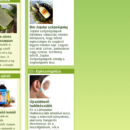
atunk
Bio Jojoba szépségolaj
Jojoba szépségolajunk
tökéletes választás minden
s-sörös
bőrtípusra, hogy bőröd
szappan
egészséges és sugárzó
legyen minden nap. Legyen
nyáink is
szó akár zsíros, pattanásos
gy sörtől
vagy száraz, érzékeny
 nő a haj,
bőrről, Jojoba
 lesz. A
Szépségolajunk mindig a
kkenti a haj
segítségedre lesz.
t, a korpát.
- Egészségpláza
ajánlatunk -
ajánló
Újratölthető
hallókészülék
Ez a Láthatatlan
ító koktél
Hallókészülék lehetővé teszi,
hogy a televíziót kényelmes,
osabb és
alacsony hangerőn
ebb
élvezhesse, és a
kből, melyek
beszélgetések, sőt a
 serkentik a