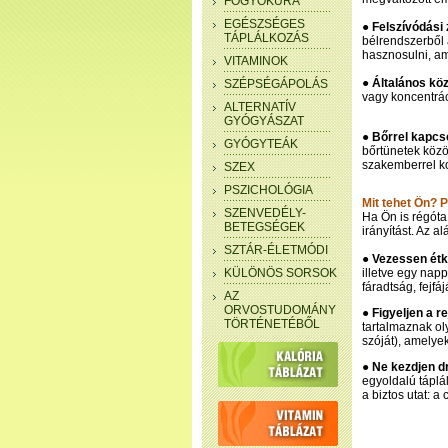
FOGYÓKÚRA
EGÉSZSÉGES
● Felszívódási
TÁPLÁLKOZÁS
bélrendszerből
hasznosulni, am
VITAMINOK
● Általános köz
SZÉPSÉGÁPOLÁS
vagy koncentrác
ALTERNATÍV
GYÓGYÁSZAT
● Bőrrel kapcs
GYÓGYTEÁK
bőrtünetek közö
szakemberrel ko
SZEX
PSZICHOLÓGIA
Mit tehet Ön? 
SZENVEDÉLY-
Ha Ön is régóta
BETEGSÉGEK
irányítást. Az a
SZTÁR-ÉLETMÓDI
● Vezessen étk
KÜLÖNÖS SORSOK
illetve egy nap
fáradtság, fejfáj
AZ
ORVOSTUDOMÁNY
●
Figyeljen a r
TÖRTÉNETÉBŐL
tartalmaznak ol
szóját), amelye
●
Ne kezdjen d
egyoldalú táplá
a biztos utat: a 