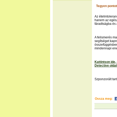
Tegyen pontot 
Az ételintolera
hanem az egész
fáradtságba és 
A felismerés ma 
segítséget kapn
összefüggésben 
mindennapi ener
Kattintson ide,
Detective oldal
Szponzorált ta
Ossza meg: