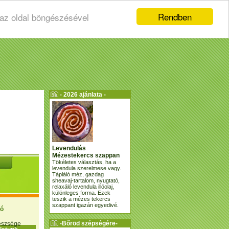
Rendben
 az oldal böngészésével
- 2026 ajánlata -
Levendulás
Mézestekercs szappan
Tökéletes választás, ha a
levendula szerelmese vagy.
Tápláló méz, gazdag
sheavaj-tartalom, nyugtató,
relaxáló levendula illóolaj,
különleges forma. Ezek
teszik a mézes tekercs
szappant igazán egyedivé.
ió
-Bőröd szépségére-
gészsége