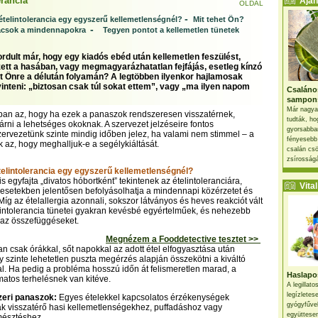
erancia
Ajánl
OLDAL
-
 ételintolerancia egy egyszerű kellemetlenségnél?
Mit tehet Ön?
-
nácsok a mindennapokra
Tegyen pontot a kellemetlen tünetek
ordult már, hogy egy kiadós ebéd után kellemetlen feszülést,
zett a hasában, vagy megmagyarázhatatlan fejfájás, esetleg kínzó
rt Önre a délután folyamán? A legtöbben ilyenkor hajlamosak
inteni: „biztosan csak túl sokat ettem”, vagy „ma ilyen napom
Csaláno
sampon
Már nagya
ban az, hogy ha ezek a panaszok rendszeresen visszatérnek,
tudták, ho
rni a lehetséges okoknak. A szervezet jelzéseire fontos
gyorsabban
szervezetünk szinte mindig időben jelez, ha valami nem stimmel – a
fényesebb
 az, hogy meghalljuk-e a segélykiáltását.
csalán csö
zsírosságá
ételintolerancia egy egyszerű kellemetlenségnél?
 egyfajta „divatos hóbortként” tekintenek az ételintoleranciára,
Vital 
esetekben jelentősen befolyásolhatja a mindennapi közérzetet és
íg az ételallergia azonnali, sokszor látványos és heves reakciót vált
elintolerancia tünetei gyakran kevésbé egyértelműek, és nehezebb
i az összefüggéseket.
Megnézem a Fooddetective tesztet >>
an csak órákkal, sőt napokkal az adott étel elfogyasztása után
gy szinte lehetetlen puszta megérzés alapján összekötni a kiváltó
l. Ha pedig a probléma hosszú időn át felismeretlen marad, a
Haslapos
matos terhelésnek van kitéve.
A legillat
legízletes
eri panaszok:
Egyes ételekkel kapcsolatos érzékenységek
gyógyfűve
k visszatérő hasi kellemetlenségekhez, puffadáshoz vagy
együttesen
mésztéshez.