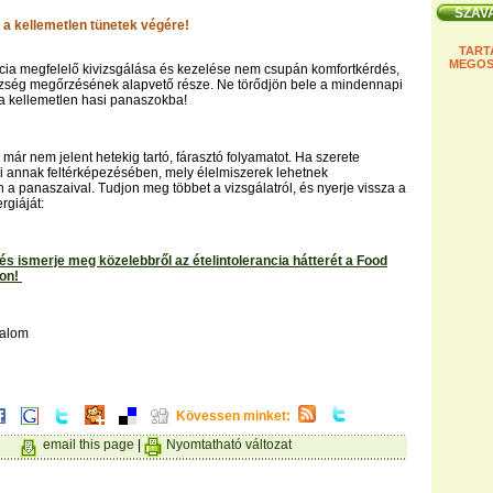
a kellemetlen tünetek végére!
TART
MEGOS
ncia megfelelő kivizsgálása és kezelése nem csupán komfortkérdés,
ség megőrzésének alapvető része. Ne törődjön bele a mindennapi
a kellemetlen hasi panaszokba!
már nem jelent hetekig tartó, fárasztó folyamatot. Ha szerete
i annak feltérképezésében, mely élelmiszerek lehetnek
a panaszaival. Tudjon meg többet a vizsgálatról, és nyerje vissza a
giáját:
 és ismerje meg közelebbről az ételintolerancia hátterét a Food
on!
rtalom
Kövessen minket:
email this page
|
Nyomtatható változat