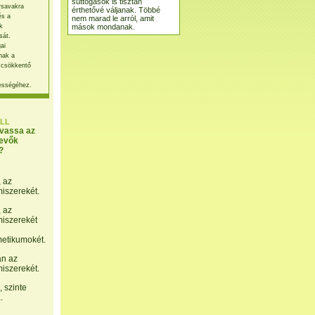
suttogások is tisztán
rsavakra
érthetővé váljanak. Többé
és a
nem marad le arról, amit
mások mondanak.
k
sát.
ai
nak a
 csökkentő
ességéhez.
LL
lvassa az
evők
?
, az
miszerekét.
, az
miszerekét
etikumokét.
án az
miszerekét.
 szinte
.