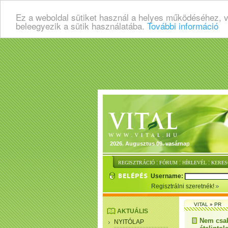
Ez a weboldal sütiket használ a helyes működéséhez, 
beleegyezik a sütik használatába.
További információ
2026. Augusztus 09. vasárnap
:
:
:
REGISZTRÁCIÓ
FÓRUM
HÍRLEVÉL
KERES
Username:
Regisztrálni szeretnék!
VITAL
»
PR
AKTUÁLIS
Nem csak
NYITÓLAP