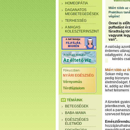
ételintol
HOMEOPÁTIA
Miért több az
DAGANATOS
Praktikus ta
MEGBETEGEDÉSEK
végére!
TERHESSÉG
Önnel is előf
A MAGAS
puffadást ér
KOLESZTERINSZINT
fáradtság tö
vagyunk legy
van”.
A valóság azon
érdemes utánajá
odafigyelni. A 
kérdés csak
Miért több az 
Sokan még ma is
NYÁRI EGÉSZSÉG
pedig bizonyos 
Vérnyomás
életminőséget. M
ki, addig az ét
Térdfájdalom
lehet felismern
TÉMÁINK
A tünetek gyakr
jelentkeznek, í
BETEGSÉGEK
okot a panassza
BABA-MAMA
szervezet folya
EGÉSZSÉGES
Emésztőrendsz
ÉLETMÓD
hozzájárulhatna
megváltozott e