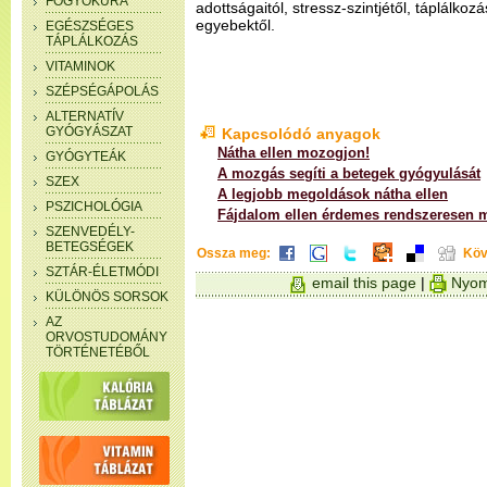
FOGYÓKÚRA
adottságaitól, stressz-szintjétől, táplálkozá
egyebektől.
EGÉSZSÉGES
TÁPLÁLKOZÁS
VITAMINOK
SZÉPSÉGÁPOLÁS
ALTERNATÍV
GYÓGYÁSZAT
Kapcsolódó anyagok
Nátha ellen mozogjon!
GYÓGYTEÁK
A mozgás segíti a betegek gyógyulását
SZEX
A legjobb megoldások nátha ellen
PSZICHOLÓGIA
Fájdalom ellen érdemes rendszeresen 
SZENVEDÉLY-
BETEGSÉGEK
Ossza meg:
Köv
SZTÁR-ÉLETMÓDI
email this page
|
Nyom
KÜLÖNÖS SORSOK
AZ
ORVOSTUDOMÁNY
TÖRTÉNETÉBŐL