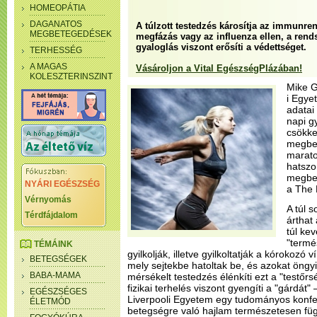
HOMEOPÁTIA
DAGANATOS
A túlzott testedzés károsítja az immunre
MEGBETEGEDÉSEK
megfázás vagy az influenza ellen, a rend
gyaloglás viszont erősíti a védettséget.
TERHESSÉG
A MAGAS
Vásároljon a Vital EgészségPlázában!
KOLESZTERINSZINT
Mike G
i Egye
adatai 
napi g
csökken
megbet
marato
hatszo
megbet
NYÁRI EGÉSZSÉG
a The 
Vérnyomás
A túl 
Térdfájdalom
árthat
túl ke
"termé
TÉMÁINK
gyilkolják, illetve gyilkoltatják a kórokozó 
BETEGSÉGEK
mely sejtekbe hatoltak be, és azokat öngyi
BABA-MAMA
mérsékelt testedzés élénkíti ezt a "testőrs
fizikai terhelés viszont gyengíti a "gárdát" 
EGÉSZSÉGES
Liverpooli Egyetem egy tudományos konfe
ÉLETMÓD
betegségre való hajlam természetesen füg