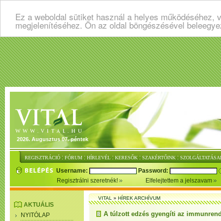
Ez a weboldal sütiket használ a helyes működéséhez, v
megjelenítéséhez. Ön az oldal böngészésével beleegye
2026. Augusztus 07. péntek
:
:
:
:
:
REGISZTRÁCIÓ
FÓRUM
HÍRLEVÉL
KERESŐK
SZAKÉRTŐINK
SZOLGÁLTATÁSA
Username:
Password:
Regisztrálni szeretnék!
Elfelejtettem a jelszavam
VITAL
»
HÍREK ARCHÍVUM
AKTUÁLIS
A túlzott edzés gyengíti az immunrend
NYITÓLAP