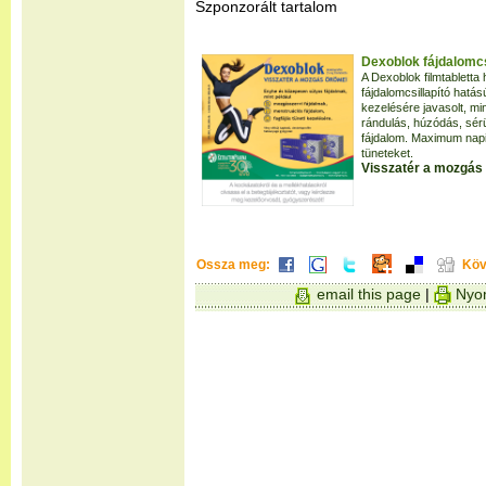
Szponzorált tartalom
Dexoblok fájdalomcsi
A Dexoblok filmtablett
fájdalomcsillapító hatá
kezelésére javasolt, mi
rándulás, húzódás, sérü
fájdalom. Maximum napi 
tüneteket.
Visszatér a mozgás
Ossza meg:
Köv
email this page
|
Nyom