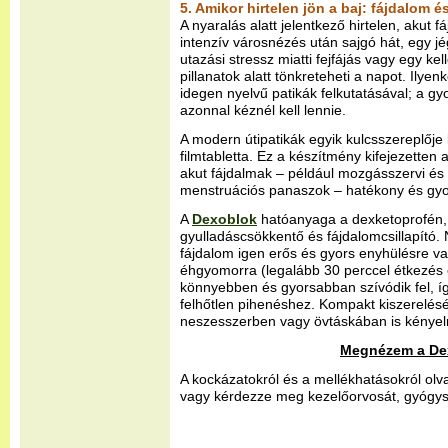
5. Amikor hirtelen jön a baj: fájdalom é
A nyaralás alatt jelentkező hirtelen, akut 
intenzív városnézés után sajgó hát, egy jég
utazási stressz miatti fejfájás vagy egy k
pillanatok alatt tönkreteheti a napot. Ilyenk
idegen nyelvű patikák felkutatásával; a 
azonnal kéznél kell lennie.
A modern útipatikák egyik kulcsszereplője
filmtabletta. Ez a készítmény kifejezette
akut fájdalmak – például mozgásszervi és í
menstruációs panaszok – hatékony és gyor
A
Dexoblok
hatóanyaga a dexketoprofén,
gyulladáscsökkentő és fájdalomcsillapító.
fájdalom igen erős és gyors enyhülésre va
éhgyomorra (legalább 30 perccel étkezés 
könnyebben és gyorsabban szívódik fel, í
felhőtlen pihenéshez. Kompakt kiszerelés
neszesszerben vagy övtáskában is kényel
Megnézem a Dex
A kockázatokról és a mellékhatásokról olva
vagy kérdezze meg kezelőorvosát, gyógys