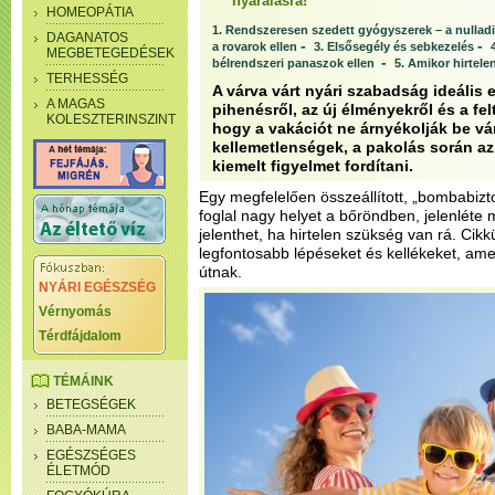
nyaralásra!
HOMEOPÁTIA
1. Rendszeresen szedett gyógyszerek – a nulladi
DAGANATOS
-
-
a rovarok ellen
3. Elsősegély és sebkezelés
MEGBETEGEDÉSEK
-
bélrendszeri panaszok ellen
5. Amikor hirtele
TERHESSÉG
A várva várt nyári szabadság ideális 
A MAGAS
pihenésről, az új élményekről és a fe
KOLESZTERINSZINT
hogy a vakációt ne árnyékolják be v
kellemetlenségek, a pakolás során az
kiemelt figyelmet fordítani.
Egy megfelelően összeállított, „bombabi
foglal nagy helyet a bőröndben, jelenlét
jelenthet, ha hirtelen szükség van rá. Ci
legfontosabb lépéseket és kellékeket, amel
útnak.
NYÁRI EGÉSZSÉG
Vérnyomás
Térdfájdalom
TÉMÁINK
BETEGSÉGEK
BABA-MAMA
EGÉSZSÉGES
ÉLETMÓD