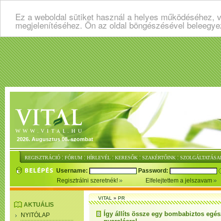
Ez a weboldal sütiket használ a helyes működéséhez, v
megjelenítéséhez. Ön az oldal böngészésével beleegye
2026. Augusztus 08. szombat
:
:
:
:
:
REGISZTRÁCIÓ
FÓRUM
HÍRLEVÉL
KERESŐK
SZAKÉRTŐINK
SZOLGÁLTATÁSA
Username:
Password:
Regisztrálni szeretnék!
Elfelejtettem a jelszavam
VITAL
»
PR
AKTUÁLIS
Így állíts össze egy bombabiztos eg
NYITÓLAP