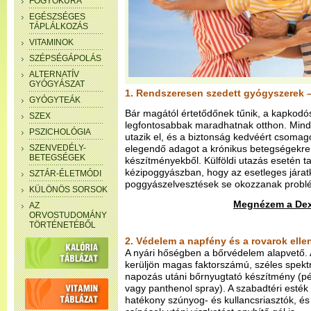
FOGYÓKÚRA
EGÉSZSÉGES
TÁPLÁLKOZÁS
VITAMINOK
SZÉPSÉGÁPOLÁS
ALTERNATÍV
GYÓGYÁSZAT
1. Rendszeresen szedett gyógyszerek –
GYÓGYTEÁK
Bár magától értetődőnek tűnik, a kapkodós
SZEX
legfontosabbak maradhatnak otthon. Mindi
PSZICHOLÓGIA
utazik el, és a biztonság kedvéért csomag
SZENVEDÉLY-
elegendő adagot a krónikus betegségekre 
BETEGSÉGEK
készítményekből. Külföldi utazás esetén t
kézipoggyászban, hogy az esetleges jára
SZTÁR-ÉLETMÓDI
poggyászelvesztések se okozzanak probl
KÜLÖNÖS SORSOK
Megnézem a Dexo
AZ
ORVOSTUDOMÁNY
TÖRTÉNETÉBŐL
2. Védelem a napfény és a rovarok elle
A nyári hőségben a bőrvédelem alapvető.
kerüljön magas faktorszámú, széles spek
napozás utáni bőrnyugtató készítmény (pél
vagy panthenol spray). A szabadtéri esték 
hatékony szúnyog- és kullancsriasztók, é