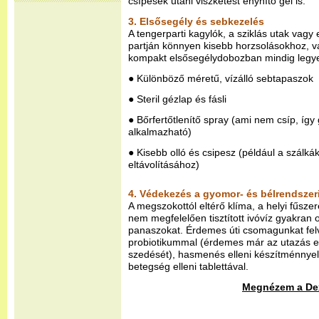
csípések utáni viszketést enyhítő gél is.
3. Elsősegély és sebkezelés
A tengerparti kagylók, a sziklás utak vag
partján könnyen kisebb horzsolásokhoz, 
kompakt elsősegélydobozban mindig legye
● Különböző méretű, vízálló sebtapaszok
● Steril gézlap és fásli
● Bőrfertőtlenítő spray (ami nem csíp, íg
alkalmazható)
● Kisebb olló és csipesz (például a szálká
eltávolításához)
4. Védekezés a gyomor- és bélrendszer
A megszokottól eltérő klíma, a helyi fűsz
nem megfelelően tisztított ivóvíz gyakran
panaszokat. Érdemes úti csomagunkat felv
probiotikummal (érdemes már az utazás el
szedését), hasmenés elleni készítménnyel,
betegség elleni tablettával.
Megnézem a Dex