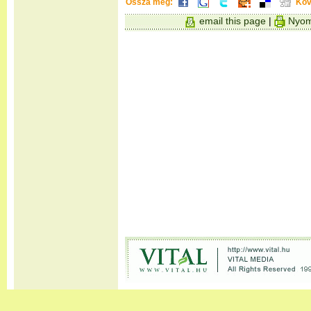
Ossza meg:
Köv
email this page
|
Nyom