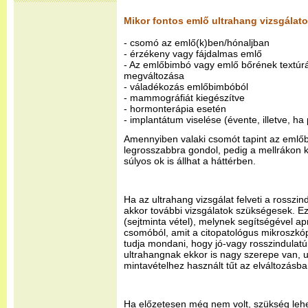
Mikor fontos emlő ultrahang vizsgálato
- csomó az emlő(k)ben/hónaljban
- érzékeny vagy fájdalmas emlő
- Az emlőbimbó vagy emlő bőrének textúr
megváltozása
- váladékozás emlőbimbóból
- mammográfiát kiegészítve
- hormonterápia esetén
- implantátum viselése (évente, illetve, h
Amennyiben valaki csomót tapint az emlőb
legrosszabbra gondol, pedig a mellrákon 
súlyos ok is állhat a háttérben.
Ha az ultrahang vizsgálat felveti a rosszind
akkor további vizsgálatok szükségesek. Ez 
(sejtminta vétel), melynek segítségével a
csomóból, amit a citopatológus mikroszk
tudja mondani, hogy jó-vagy rosszindulatú 
ultrahangnak ekkor is nagy szerepe van, 
mintavételhez használt tűt az elváltozásba 
Ha előzetesen még nem volt, szükség leh