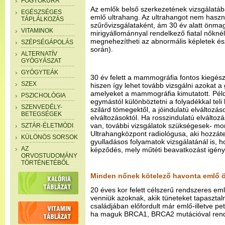
FOGYÓKÚRA
Az emlők belső szerkezetének vizsgálatáb
EGÉSZSÉGES
emlő ultrahang. Az ultrahangot nem haszná
TÁPLÁLKOZÁS
szűrővizsgálataként, ám 30 év alatt önmag
VITAMINOK
mirigyállománnyal rendelkező fiatal nőkné
megnehezítheti az abnormális képletek é
SZÉPSÉGÁPOLÁS
során).
ALTERNATÍV
GYÓGYÁSZAT
GYÓGYTEÁK
30 év felett a mammográfia fontos kiegészí
SZEX
hiszen így lehet tovább vizsgálni azokat a
amelyeket a mammográfia kimutatott. Péld
PSZICHOLÓGIA
egymástól különböztetni a folyadékkal teli 
SZENVEDÉLY-
szilárd tömegektől, a jóindulatú elváltozás
BETEGSÉGEK
elváltozásoktól. Ha rosszindulatú elváltoz
van, további vizsgálatok szükségesek- mon
SZTÁR-ÉLETMÓDI
Ultrahangközpont radiológusa, aki hozzáte
KÜLÖNÖS SORSOK
gyulladásos folyamatok vizsgálatánál is, h
AZ
képződés, mely műtéti beavatkozást igény
ORVOSTUDOMÁNY
TÖRTÉNETÉBŐL
Minden nőnek kötelező havonta emlő ö
20 éves kor felett célszerű rendszeres eml
venniük azoknak, akik tüneteket tapasztaln
családjában előfordult már emlő-illetve pe
ha maguk BRCA1, BRCA2 mutációval rend