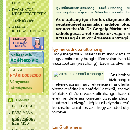
HOMEOPÁTIA
-
-
Így működik az ultrahang
Emlő ultrahang
M
DAGANATOS
-
önvizsgálatot végezni!
Mikor fontos emlő ultr
MEGBETEGEDÉSEK
Az ultrahang igen fontos diagnosztik
TERHESSÉG
segítségével számtalan fájdalom oka,
A MAGAS
azonosíthatók. Dr. Gergely Máriát, a
KOLESZTERINSZINT
radiológusát arról kérdeztük, vajon 
ultrahang és mikor érdemes a vizsgál
Így működik az ultrahang
Hogy megértsük, miként is működik az ult
hogy amikor egy hanghullám valamilyen tá
visszapattan (visszhang). Ezen az elven m
“Az ultraha
NYÁRI EGÉSZSÉG
biztonságos
Vérnyomás
melynek során nagyfrekvenciás hanghull
Térdfájdalom
visszaverődnek a határfelületekről, szervek
képletekről. Az orvosok ultrahangot haszn
erek, rendellenes tömegek vizsgálatához.
TÉMÁINK
határozni a vizsgált képlet elhelyezkedését
BETEGSÉGEK
konzisztenciáját, és azt, hogy az adott ob
töltött-e.”
BABA-MAMA
EGÉSZSÉGES
ÉLETMÓD
Emlő ultrahang