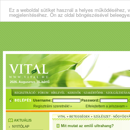
Ez a weboldal sütiket használ a helyes működéséhez, v
megjelenítéséhez. Ön az oldal böngészésével beleegye
2026. Augusztus 10. hétfő
:
:
:
:
:
REGISZTRÁCIÓ
FÓRUM
HÍRLEVÉL
KERESŐK
SZAKÉRTŐINK
SZOLGÁLTATÁSA
Username:
Password:
Regisztrálni szeretnék!
Elfelejtettem a jelszavam
VITAL
»
BETEGSÉGEK
»
SZÜLÉSZET - NŐGYÓGY
AKTUÁLIS
Mit mutat az emlő ultrahang?
NYITÓLAP