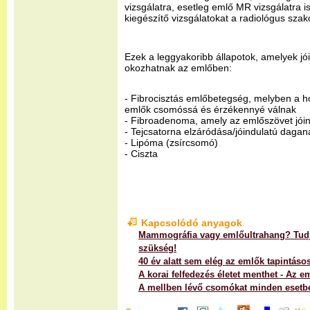
vizsgálatra, esetleg emlő MR vizsgálatra 
kiegészítő vizsgálatokat a radiológus szako
Ezek a leggyakoribb állapotok, amelyek j
okozhatnak az emlőben:
- Fibrocisztás emlőbetegség, melyben a h
emlők csomóssá és érzékennyé válnak
- Fibroadenoma, amely az emlőszövet jói
- Tejcsatorna elzáródása/jóindulatú dagan
- Lipóma (zsírcsomó)
- Ciszta
Kapcsolódó anyagok
Mammográfia vagy emlőultrahang? Tudj
szükség!
40 év alatt sem elég az emlők tapintásos
A korai felfedezés életet menthet - Az e
A mellben lévő csomókat minden esetb