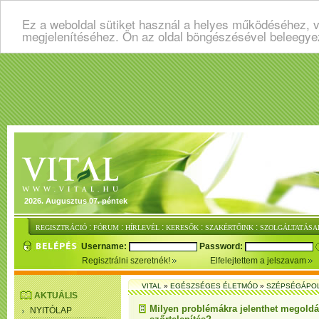
Ez a weboldal sütiket használ a helyes működéséhez, v
megjelenítéséhez. Ön az oldal böngészésével beleegye
2026. Augusztus 07. péntek
:
:
:
:
:
REGISZTRÁCIÓ
FÓRUM
HÍRLEVÉL
KERESŐK
SZAKÉRTŐINK
SZOLGÁLTATÁSA
Username:
Password:
Regisztrálni szeretnék!
Elfelejtettem a jelszavam
VITAL
»
EGÉSZSÉGES ÉLETMÓD
»
SZÉPSÉGÁPO
AKTUÁLIS
Milyen problémákra jelenthet megoldás
NYITÓLAP