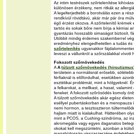
Az intim testrészek szőrtelenítése kihívássa
különösen érzékeny, nem ritkák az allergiás 
A legelterjedtebb a borotválás ezen a ré
rendkívül rövidtávú, akár már pár óra múl
égő érzést okozva. A szőrtelenítő krémek
tartós és sokak bőre nem bírja a kémiai an
gyantázás hosszabb simaságot biztosít, f
Utóbbit mindig érdemes szakemberrel vége
eredményhez elengedhetetlen a tudás és t
szőrtelenítés
ugyanakkor fájdalommentes 
leveszi a vállunkról a szőrszálakkal vívott 
Fokozott szőrnövekedés
A
A
túlzott szőrnövekedés (hirsutizmus
területein a normálisnál erősebb, sötétebb
férfiaknál is előfordulhat, esetükben azo
esztétikai problémát, mint a hölgyeknél. Ér
a felkarokat, a mellkast, a hasat, valamint
feneket. A fokozott szőrösödés komoly ö
A túlzott szőrnövekedés akár egész életen
eséllyel pubertáskorban és a menopauza id
nemi hormon, a tesztoszteron túltermelőd
hajlam miatt is kialakulhat. Hátterében oly
mint a PCOS, a Cushing-szindróma, az inzu
akromegália vagy egyes daganatos betegs
okokat kell megszüntetni, azonban a külső 
magabiztosság visszaszerzése érdekében. 