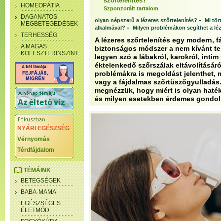
szőrtelenítés?
HOMEOPÁTIA
Szponzorált tartalom
DAGANATOS
-
olyan népszerű a lézeres szőrtelenítés?
Mi tör
MEGBETEGEDÉSEK
-
alkalmával?
Milyen problémákon segíthet a léz
TERHESSÉG
A lézeres szőrtelenítés egy modern, 
A MAGAS
biztonságos módszer a nem kívánt tes
KOLESZTERINSZINT
legyen szó a lábakról, karokról, intim
éktelenkedő szőrszálak eltávolításáró
problémákra is megoldást jelenthet, 
vagy a fájdalmas szőrtüszőgyulladá
megnézzük, hogy miért is olyan haték
és milyen esetekben érdemes gondolk
NYÁRI EGÉSZSÉG
Vérnyomás
Térdfájdalom
TÉMÁINK
BETEGSÉGEK
BABA-MAMA
EGÉSZSÉGES
ÉLETMÓD