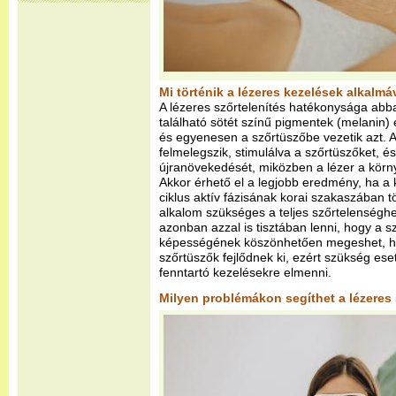
Mi történik a lézeres kezelések alkalmá
A lézeres szőrtelenítés hatékonysága abba
található sötét színű pigmentek (melanin) e
és egyenesen a szőrtüszőbe vezetik azt. 
felmelegszik, stimulálva a szőrtüszőket,
újranövekedését, miközben a lézer a körn
Akkor érhető el a legjobb eredmény, ha a
ciklus aktív fázisának korai szakaszában t
alkalom szükséges a teljes szőrtelenséghe
azonban azzal is tisztában lenni, hogy a s
képességének köszönhetően megeshet, ho
szőrtüszők fejlődnek ki, ezért szükség es
fenntartó kezelésekre elmenni.
Milyen problémákon segíthet a lézeres 