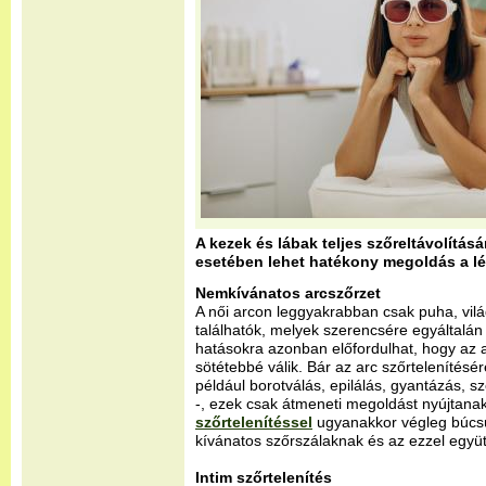
A kezek és lábak teljes szőreltávolítás
esetében lehet hatékony megoldás a lé
Nemkívánatos arcszőrzet
A női arcon leggyakrabban csak puha, világ
találhatók, melyek szerencsére egyáltalá
hatásokra azonban előfordulhat, hogy az 
sötétebbé válik. Bár az arc szőrtelenítésé
például borotválás, epilálás, gyantázás, 
-, ezek csak átmeneti megoldást nyújtana
szőrtelenítéssel
ugyanakkor végleg búc
kívánatos szőrszálaknak és az ezzel együ
Intim szőrtelenítés