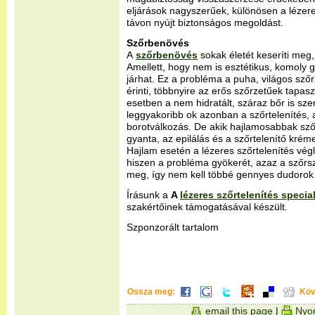
eljárások nagyszerűek, különösen a lézere
távon nyújt biztonságos megoldást.
Szőrbenövés
A
szőrbenövés
sokak életét keseríti meg,
Amellett, hogy nem is esztétikus, komoly g
járhat. Ez a probléma a puha, világos sző
érinti, többnyire az erős szőrzetűek tapas
esetben a nem hidratált, száraz bőr is szer
leggyakoribb ok azonban a szőrtelenítés, a
borotválkozás. De akik hajlamosabbak sző
gyanta, az epilálás és a szőrtelenítő kréme
Hajlam esetén a lézeres szőrtelenítés vég
hiszen a probléma gyökerét, azaz a szőrs
meg, így nem kell többé gennyes dudorok 
Írásunk a
A
lézeres szőrtelenítés specia
szakértőinek támogatásával készült.
Szponzorált tartalom
Ossza meg:
Köv
email this page
|
Nyom