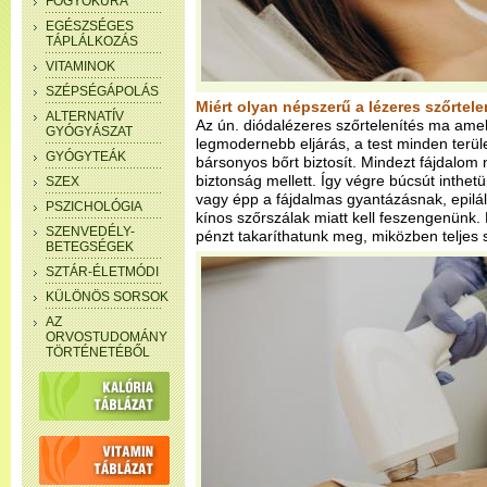
FOGYÓKÚRA
EGÉSZSÉGES
TÁPLÁLKOZÁS
VITAMINOK
SZÉPSÉGÁPOLÁS
Miért olyan népszerű a lézeres szőrtele
ALTERNATÍV
Az ún. diódalézeres szőrtelenítés ma amel
GYÓGYÁSZAT
legmodernebb eljárás, a test minden terül
GYÓGYTEÁK
bársonyos bőrt biztosít. Mindezt fájdalom 
biztonság mellett. Így végre búcsút inthet
SZEX
vagy épp a fájdalmas gyantázásnak, epilá
PSZICHOLÓGIA
kínos szőrszálak miatt kell feszengenünk.
SZENVEDÉLY-
pénzt takaríthatunk meg, miközben teljes
BETEGSÉGEK
SZTÁR-ÉLETMÓDI
KÜLÖNÖS SORSOK
AZ
ORVOSTUDOMÁNY
TÖRTÉNETÉBŐL