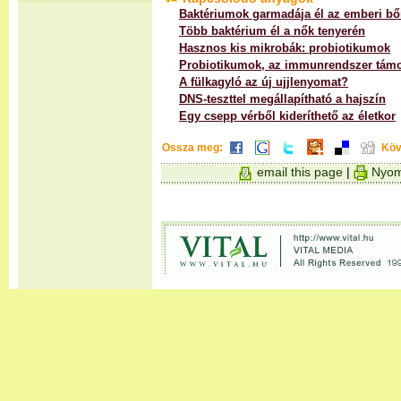
Baktériumok garmadája él az emberi bő
Több baktérium él a nők tenyerén
Hasznos kis mikrobák: probiotikumok
Probiotikumok, az immunrendszer támo
A fülkagyló az új ujjlenyomat?
DNS-teszttel megállapítható a hajszín
Egy csepp vérből kideríthető az életkor
Ossza meg:
Köv
email this page
|
Nyom