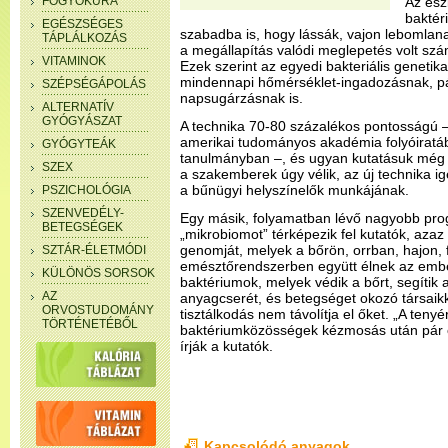
FOGYÓKÚRA
Az esz
baktér
EGÉSZSÉGES
szabadba is, hogy lássák, vajon lebomlana
TÁPLÁLKOZÁS
a megállapítás valódi meglepetés volt sz
VITAMINOK
Ezek szerint az egyedi bakteriális genetika
mindennapi hőmérséklet-ingadozásnak, p
SZÉPSÉGÁPOLÁS
napsugárzásnak is.
ALTERNATÍV
GYÓGYÁSZAT
A technika 70-80 százalékos pontosságú – 
amerikai tudományos akadémia folyóiratá
GYÓGYTEÁK
tanulmányban –, és ugyan kutatásuk még 
SZEX
a szakemberek úgy vélik, az új technika ig
a bűnügyi helyszínelők munkájának.
PSZICHOLÓGIA
SZENVEDÉLY-
Egy másik, folyamatban lévő nagyobb pr
BETEGSÉGEK
„mikrobiomot” térképezik fel kutatók, aza
genomját, melyek a bőrön, orrban, hajon, 
SZTÁR-ÉLETMÓDI
emésztőrendszerben együtt élnek az embe
KÜLÖNÖS SORSOK
baktériumok, melyek védik a bőrt, segítik
AZ
anyagcserét, és betegséget okozó társaikk
ORVOSTUDOMÁNY
tisztálkodás nem távolítja el őket. „A tenyé
TÖRTÉNETÉBŐL
baktériumközösségek kézmosás után pár ór
írják a kutatók.
Kapcsolódó anyagok