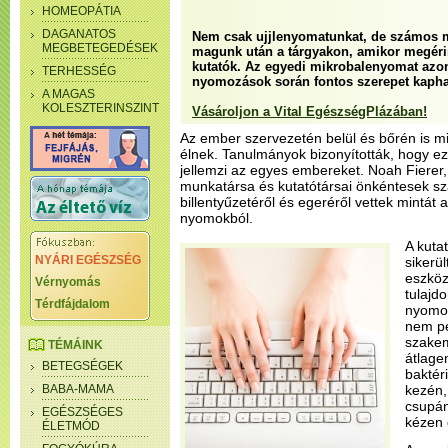
HOMEOPÁTIA
DAGANATOS
Nem csak ujjlenyomatunkat, de számos 
MEGBETEGEDÉSEK
magunk után a tárgyakon, amikor megérin
kutatók. Az egyedi mikrobalenyomat azo
TERHESSÉG
nyomozások során fontos szerepet kapha
A MAGAS
KOLESZTERINSZINT
Vásároljon a Vital EgészségPlázában!
Az ember szervezetén belül és bőrén is mi
élnek. Tanulmányok bizonyították, hogy 
jellemzi az egyes embereket. Noah Fierer,
munkatársa és kutatótársai önkéntesek 
billentyűzetéről és egeréről vettek mintát 
nyomokból.
A kuta
NYÁRI EGÉSZSÉG
sikerül
eszköz
Vérnyomás
tulajd
Térdfájdalom
nyomok
nem pe
szakem
TÉMÁINK
átlage
BETEGSÉGEK
baktér
BABA-MAMA
kezén,
csupán
EGÉSZSÉGES
kézen 
ÉLETMÓD