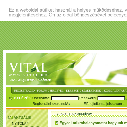
Ez a weboldal sütiket használ a helyes működéséhez, v
megjelenítéséhez. Ön az oldal böngészésével beleegye
2026. Augusztus 07. péntek
:
:
:
:
:
REGISZTRÁCIÓ
FÓRUM
HÍRLEVÉL
KERESŐK
SZAKÉRTŐINK
SZOLGÁLTATÁSA
Username:
Password:
Regisztrálni szeretnék!
Elfelejtettem a jelszavam
VITAL
»
HÍREK ARCHÍVUM
AKTUÁLIS
Egyedi mikrobalenyomatot hagyunk 
NYITÓLAP