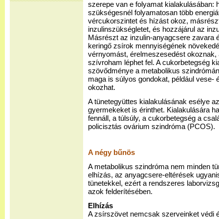
szerepe van e folyamat kialakulásában:
szükségesnél folyamatosan több energiá
vércukorszintet és hízást okoz, másrész
inzulinszükségletet, és hozzájárul az inz
Másrészt az inzulin-anyagcsere zavara é
keringő zsírok mennyiségének növekedé
vérnyomást, érelmeszesedést okoznak, 
szívroham léphet fel. A cukorbetegség k
szövődménye a metabolikus szindrómán
maga is súlyos gondokat, például vese- 
okozhat.
A tünetegyüttes kialakulásának esélye az 
gyermekeket is érinthet. Kialakulására h
fennáll, a túlsúly, a cukorbetegség a csa
policisztás ovárium szindróma (PCOS).
A négy bűnös
A metabolikus szindróma nem minden tün
elhízás, az anyagcsere-eltérések ugyanis
tünetekkel, ezért a rendszeres laborviz
azok felderítésében.
Elhízás
A zsírszövet nemcsak szerveinket védi és