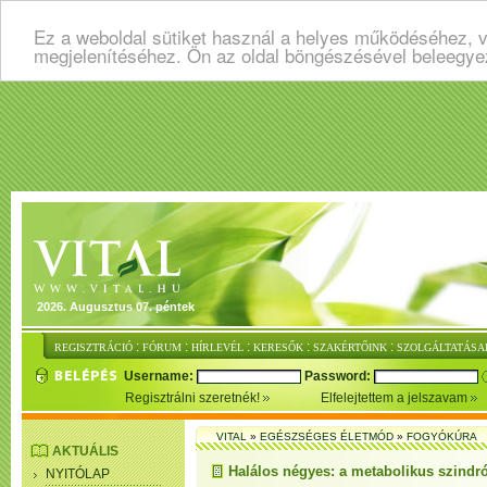
Ez a weboldal sütiket használ a helyes működéséhez, v
megjelenítéséhez. Ön az oldal böngészésével beleegye
2026. Augusztus 07. péntek
:
:
:
:
:
REGISZTRÁCIÓ
FÓRUM
HÍRLEVÉL
KERESŐK
SZAKÉRTŐINK
SZOLGÁLTATÁSA
Username:
Password:
Regisztrálni szeretnék!
Elfelejtettem a jelszavam
VITAL
»
EGÉSZSÉGES ÉLETMÓD
»
FOGYÓKÚRA
AKTUÁLIS
Halálos négyes: a metabolikus szind
NYITÓLAP