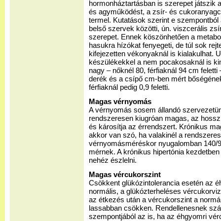
hormonháztartásban is szerepet játszik a
és agyműködést, a zsír- és cukoranyagc
termel. Kutatások szerint e szempontból a
belső szervek közötti, ún. viszcerális zs
szerepet. Ennek köszönhetően a metabol
hasukra hízókat fenyegeti, de túl sok rejt
kifejezetten vékonyaknál is kialakulhat. 
készülékekkel a nem pocakosaknál is ki
nagy – nőknél 80, férfiaknál 94 cm feletti 
derék és a csípő cm-ben mért bőségének 
férfiaknál pedig 0,9 feletti.
Magas vérnyomás
A vérnyomás sosem állandó szervezetü
rendszeresen kiugróan magas, az hosszú 
és károsítja az érrendszert. Krónikus ma
akkor van szó, ha valakinél a rendszeres
vérnyomásméréskor nyugalomban 140/9
mérnek. A krónikus hipertónia kezdetben
nehéz észlelni.
Magas vércukorszint
Csökkent glükózintolerancia esetén az 
normális, a glükózterheléses vércukorvi
az étkezés után a vércukorszint a normá
lassabban csökken. Rendellenesnek szá
szempontjából az is, ha az éhgyomri vércu