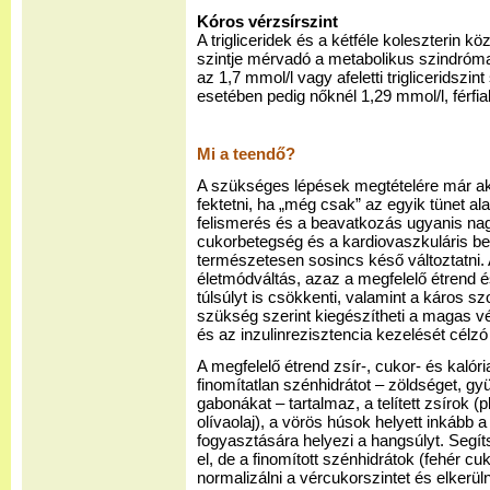
Kóros vérzsírszint
A trigliceridek és a kétféle koleszterin 
szintje mérvadó a metabolikus szindróm
az 1,7 mmol/l vagy afeletti trigliceridszi
esetében pedig nőknél 1,29 mmol/l, férfiak
Mi a teendő?
A szükséges lépések megtételére már a
fektetni, ha „még csak” az egyik tünet ala
felismerés és a beavatkozás ugyanis nag
cukorbetegség és a kardiovaszkuláris bet
természetesen sosincs késő változtatni.
életmódváltás, azaz a megfelelő étrend 
túlsúlyt is csökkenti, valamint a káros 
szükség szerint kiegészítheti a magas v
és az inzulinrezisztencia kezelését cél
A megfelelő étrend zsír-, cukor- és kalór
finomítatlan szénhidrátot – zöldséget, gyü
gabonákat – tartalmaz, a telített zsírok (pl.
olívaolaj), a vörös húsok helyett inkább
fogyasztására helyezi a hangsúlyt. Segí
el, de a finomított szénhidrátok (fehér cuk
normalizálni a vércukorszintet és elkerüln