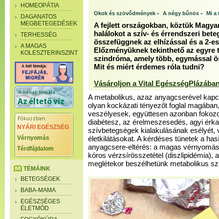
HOMEOPÁTIA
-
-
Okok és szövődmények
A négy bűnös
Mi a
DAGANATOS
MEGBETEGEDÉSEK
A fejlett országokban, köztük Magya
halálokot a szív- és érrendszeri bete
TERHESSÉG
összefüggnek az elhízással és a 2-e
A MAGAS
Előzményüknek tekinthető az egyre 
KOLESZTERINSZINT
szindróma, amely több, egymással ö
Mit és miért érdemes róla tudni?
Vásároljon a Vital EgészségPlázában
A metabolikus, azaz anyagcserével kapc
olyan kockázati tényezőt foglal magába
veszélyesek, együttesen azonban fokozot
diabétesz, az érelmeszesedés, agyi érkat
NYÁRI EGÉSZSÉG
szívbetegségek kialakulásának esélyét, v
Vérnyomás
életkilátásokat. A kérdéses tünetek a has
anyagcsere-eltérés: a magas vérnyomás
Térdfájdalom
kóros vérzsírösszetétel (diszlipidémia),
meglétekor beszélhetünk metabolikus sz
TÉMÁINK
BETEGSÉGEK
BABA-MAMA
EGÉSZSÉGES
ÉLETMÓD