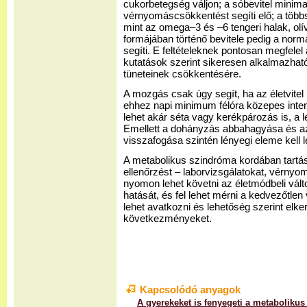
cukorbetegség váljon; a sóbevitel minima
vérnyomáscsökkentést segíti elő; a többs
mint az omega–3 és –6 tengeri halak, ol
formájában történő bevitele pedig a normá
segíti. E feltételeknek pontosan megfelel
kutatások szerint sikeresen alkalmazhat
tüneteinek csökkentésére.
A mozgás csak úgy segít, ha az életvitel
ehhez napi minimum félóra közepes inten
lehet akár séta vagy kerékpározás is, a 
Emellett a dohányzás abbahagyása és a
visszafogása szintén lényegi eleme kell 
A metabolikus szindróma kordában tartá
ellenőrzést – laborvizsgálatokat, vérnyo
nyomon lehet követni az életmódbeli vál
hatását, és fel lehet mérni a kedvezőtlen
lehet avatkozni és lehetőség szerint elke
következményeket.
Kapcsolódó anyagok
A gyerekeket is fenyegeti a metaboliku