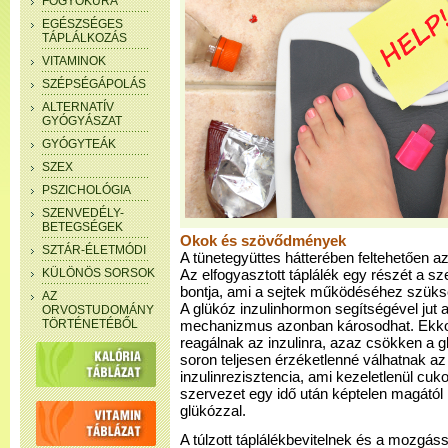
FOGYÓKÚRA
EGÉSZSÉGES
TÁPLÁLKOZÁS
VITAMINOK
SZÉPSÉGÁPOLÁS
ALTERNATÍV
GYÓGYÁSZAT
GYÓGYTEÁK
SZEX
PSZICHOLÓGIA
SZENVEDÉLY-
BETEGSÉGEK
Okok és szövődmények
SZTÁR-ÉLETMÓDI
A tünetegyüttes hátterében feltehetően az
KÜLÖNÖS SORSOK
Az elfogyasztott táplálék egy részét a s
bontja, ami a sejtek működéséhez szüksé
AZ
A glükóz inzulinhormon segítségével jut
ORVOSTUDOMÁNY
TÖRTÉNETÉBŐL
mechanizmus azonban károsodhat. Ekkor
reagálnak az inzulinra, azaz csökken a g
soron teljesen érzéketlenné válhatnak az
inzulinrezisztencia, ami kezeletlenül cu
szervezet egy idő után képtelen magától 
glükózzal.
A túlzott táplálékbevitelnek és a mozg