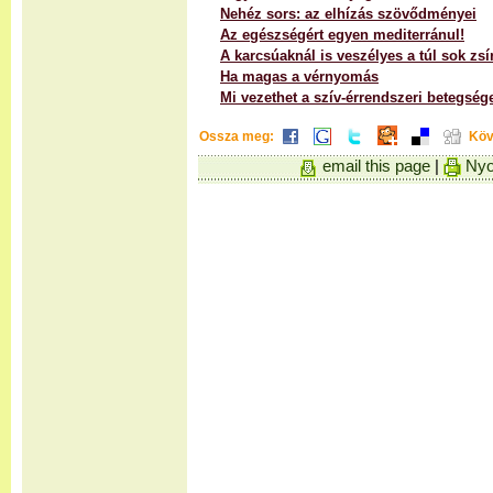
Nehéz sors: az elhízás szövődményei
Az egészségért egyen mediterránul!
A karcsúaknál is veszélyes a túl sok zsí
Ha magas a vérnyomás
Mi vezethet a szív-érrendszeri betegsé
Ossza meg:
Köv
email this page
|
Nyo