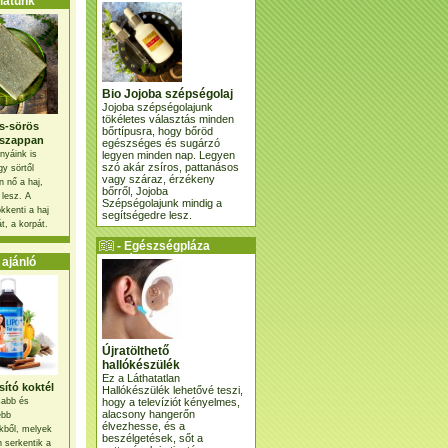
atunk
Bio Jojoba szépségolaj
Jojoba szépségolajunk
tökéletes választás minden
s-sörös
bőrtípusra, hogy bőröd
szappan
egészséges és sugárzó
legyen minden nap. Legyen
nyáink is
szó akár zsíros, pattanásos
gy sörtől
vagy száraz, érzékeny
 nő a haj,
bőrről, Jojoba
 lesz. A
Szépségolajunk mindig a
kkenti a haj
segítségedre lesz.
t, a korpát.
- Egészségpláza
ajánlatunk -
ajánló
Újratölthető
hallókészülék
Ez a Láthatatlan
ító koktél
Hallókészülék lehetővé teszi,
hogy a televíziót kényelmes,
osabb és
alacsony hangerőn
ebb
élvezhesse, és a
kből, melyek
beszélgetések, sőt a
 serkentik a