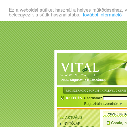
Ez a weboldal sütiket használ a helyes működéséhez, 
beleegyezik a sütik használatába.
További információ
2026. Augusztus 09. vasárnap
:
:
:
REGISZTRÁCIÓ
FÓRUM
HÍRLEVÉL
KERES
Username:
Regisztrálni szeretnék!
VITAL
»
BET
AKTUÁLIS
Csoda, h
NYITÓLAP