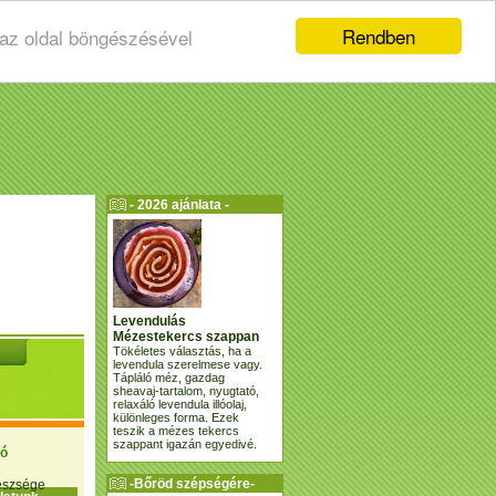
Rendben
 az oldal böngészésével
- 2026 ajánlata -
Levendulás
Mézestekercs szappan
Tökéletes választás, ha a
levendula szerelmese vagy.
Tápláló méz, gazdag
sheavaj-tartalom, nyugtató,
relaxáló levendula illóolaj,
különleges forma. Ezek
teszik a mézes tekercs
szappant igazán egyedivé.
ió
-Bőröd szépségére-
gészsége