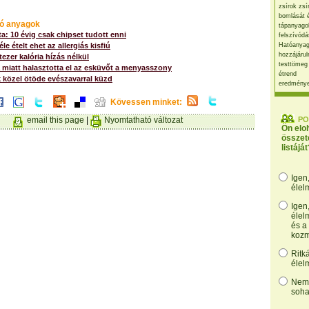
zsírok zsí
bomlását 
ó anyagok
tápanyago
a: 10 évig csak chipset tudott enni
felszívódá
e ételt ehet az allergiás kisfiú
Hatóanyag
hozzájárul
tezer kalória hízás nélkül
testtömeg
 miatt halasztotta el az esküvőt a menyasszony
étrend
 közel ötöde evészavarral küzd
eredmény
Kövessen minket:
email this page
|
Nyomtatható változat
PO
Ön elo
összet
listáját
Igen
élel
Igen
élel
és a
kozm
Ritk
élel
Nem,
soha