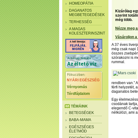
HOMEOPÁTIA
DAGANATOS
Kizárólag egy
MEGBETEGEDÉSEK
szerint totál
még több.
TERHESSÉG
Nézze meg a
A MAGAS
KOLESZTERINSZINT
Vásároljon a
A 37 éves liver
még csak napi 1
összes zsebpén
szórakozni is m
rummal.
NYÁRI EGÉSZSÉG
rendben van.” 
Vérnyomás
férfi helyzetét,
daganatos bete
Térdfájdalom
Egy élelmezésse
csodának tartja,
TÉMÁINK
elegendő C-vitam
nélkülözi, ami 
BETEGSÉGEK
BABA-MAMA
EGÉSZSÉGES
ÉLETMÓD