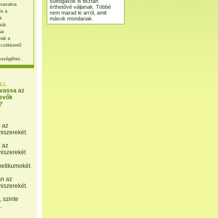
suttogások is tisztán
rsavakra
érthetővé váljanak. Többé
és a
nem marad le arról, amit
mások mondanak.
k
sát.
ai
nak a
 csökkentő
ességéhez.
LL
lvassa az
evők
?
, az
miszerekét.
, az
miszerekét
etikumokét.
án az
miszerekét.
 szinte
.