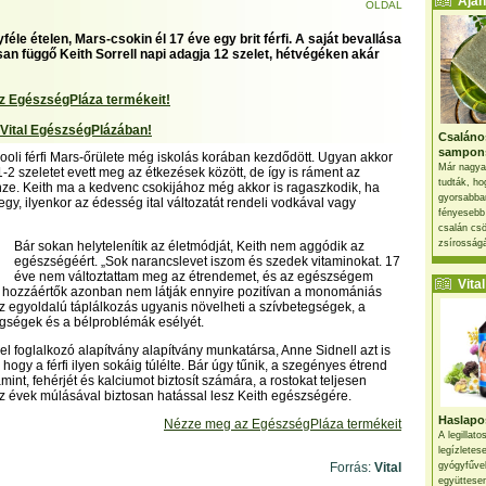
Ajánl
OLDAL
féle ételen, Mars-csokin él 17 éve egy brit férfi. A saját bevallása
isan függő Keith Sorrell napi adagja 12 szelet, hétvégéken akár
z EgészségPláza termékeit!
 Vital EgészségPlázában!
Csaláno
sampon
pooli férfi Mars-őrülete még iskolás korában kezdődött. Ugyan akkor
Már nagya
-2 szeletet evett meg az étkezések között, de így is ráment az
tudták, ho
ze. Keith ma a kedvenc csokijához még akkor is ragaszkodik, ha
gyorsabban
egy, ilyenkor az édesség ital változatát rendeli vodkával vagy
fényesebb
csalán csö
zsírosságá
Bár sokan helytelenítik az életmódját, Keith nem aggódik az
egészségéért. „Sok narancslevet iszom és szedek vitaminokat. 17
éve nem változtattam meg az étrendemet, és az egészségem
Vital 
A hozzáértők azonban nem látják ennyire pozitívan a monomániás
 az egyoldalú táplálkozás ugyanis növelheti a szívbetegségek, a
gségek és a bélproblémák esélyét.
l foglalkozó alapítvány alapítvány munkatársa, Anne Sidnell azt is
 hogy a férfi ilyen sokáig túlélte. Bár úgy tűnik, a szegényes étrend
int, fehérjét és kalciumot biztosít számára, a rostokat teljesen
az évek múlásával biztosan hatással lesz Keith egészségére.
Haslapos
Nézze meg az EgészségPláza termékeit
A legillat
legízletes
Forrás:
Vital
gyógyfűve
együttesen