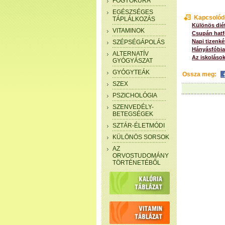
FOGYÓKÚRA
EGÉSZSÉGES
Kapcsolód
TÁPLÁLKOZÁS
Különös diét
VITAMINOK
Csupán hatfél
Napi tizenké
SZÉPSÉGÁPOLÁS
Hányásfóbia
ALTERNATÍV
Az iskolások
GYÓGYÁSZAT
GYÓGYTEÁK
Ossza meg:
SZEX
PSZICHOLÓGIA
SZENVEDÉLY-
BETEGSÉGEK
SZTÁR-ÉLETMÓDI
KÜLÖNÖS SORSOK
AZ
ORVOSTUDOMÁNY
TÖRTÉNETÉBŐL