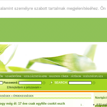
valamint személyre szabott tartalmak megjelenítéséhez. Ön
:
:
:
:
:
ŐK
SZAKÉRTŐINK
SZOLGÁLTATÁSAINK
HASZNOS CÍMEK
JÁTÉKOK
EGÉSZSÉGPLÁZA
Password:
SEARCH:
Elfelejtettem a jelszavam
EGSÉGEK
»
ÉRDEKESSÉGEK
Navigác
ogy még él: 17 éve csak egyféle csokit eszik
A fül e
1 .