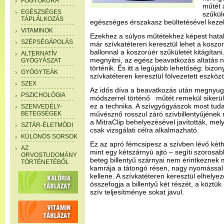
FOGYÓKÚRA
műtét 
EGÉSZSÉGES
szűküle
TÁPLÁLKOZÁS
egészséges érszakasz beültetésével kezel
VITAMINOK
Ezekhez a súlyos műtétekhez képest hata
SZÉPSÉGÁPOLÁS
már szívkatéteren keresztül lehet a koszor
ballonnal a koszorúér szűkületét kitágítani
ALTERNATÍV
megnyitni, az egész beavatkozás altatás né
GYÓGYÁSZAT
történik. És itt a legújabb lehetőség: bizon
GYÓGYTEÁK
szívkatéteren keresztül fölvezetett eszközö
SZEX
Az idős díva a beavatkozás után megnyugta
PSZICHOLÓGIA
módszerrel történő műtét remekül sikerült,
ez a technika. A szívgyógyászok most tuda
SZENVEDÉLY-
BETEGSÉGEK
művésznő rosszul záró szívbillentyűjének
a MitraClip behelyezésével javították, me
SZTÁR-ÉLETMÓDI
csak vizsgálati célra alkalmazható.
KÜLÖNÖS SORSOK
Ez az apró fémcsipesz a szívben lévő kéth
AZ
mint egy kétszárnyú ajtó – segíti szorosab
ORVOSTUDOMÁNY
beteg billentyű szárnyai nem érintkeznek m
TÖRTÉNETÉBŐL
kamrája a tátongó résen, nagy nyomással 
kellene. A szívkatéteren keresztül elhelye
összefogja a billentyű két részét, a köztük
szív teljesítménye sokat javul.