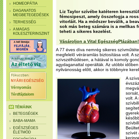
HOMEOPÁTIA
DAGANATOS
Liz Taylor szívébe katéteren keresztül
MEGBETEGEDÉSEK
fémcsipeszt, amely összefogja a ross
vitorláit. Ha a módszer beválik, a b
TERHESSÉG
sok más beteg számára is a mellkas f
A MAGAS
teheti a sikeres kezelést.
KOLESZTERINSZINT
Vásároljon a Vital EgészségPlázában!
A 77 éves díva nemrég sikeres szívműtéten
megfelelő véráramlás biztosítása volt. A s
szívszélhűdésen, a hátával is komoly gond
agydaganattal operálták. Az utóbbi időben 
nyilvánosság előtt, akkor is többnyire ker
A szív
NYÁRI EGÉSZSÉG
évszá
Vérnyomás
megvál
sorsát
Térdfájdalom
volt. A
szívbi
TÉMÁINK
segíte
gyerek
BETEGSÉGEK
későb
BABA-MAMA
szívbil
Beülte
EGÉSZSÉGES
ÉLETMÓD
szívét
kering