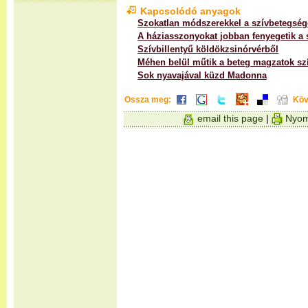
Kapcsolódó anyagok
Szokatlan módszerekkel a szívbetegsé
A háziasszonyokat jobban fenyegetik a
Szívbillentyű köldökzsinórvérből
Méhen belül műtik a beteg magzatok sz
Sok nyavajával küzd Madonna
Ossza meg:
Köv
email this page
|
Nyom