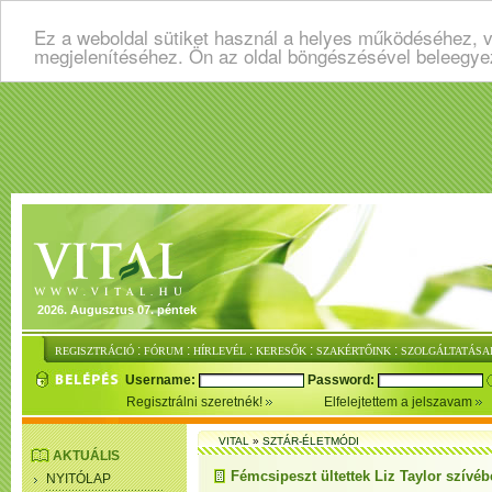
Ez a weboldal sütiket használ a helyes működéséhez, v
megjelenítéséhez. Ön az oldal böngészésével beleegye
2026. Augusztus 07. péntek
:
:
:
:
:
REGISZTRÁCIÓ
FÓRUM
HÍRLEVÉL
KERESŐK
SZAKÉRTŐINK
SZOLGÁLTATÁSA
Username:
Password:
Regisztrálni szeretnék!
Elfelejtettem a jelszavam
VITAL
»
SZTÁR-ÉLETMÓDI
AKTUÁLIS
Fémcsipeszt ültettek Liz Taylor szívéb
NYITÓLAP