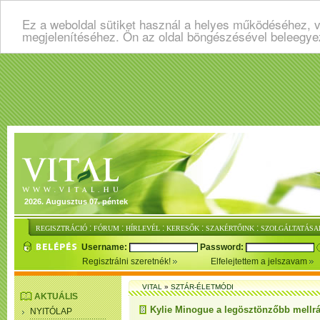
Ez a weboldal sütiket használ a helyes működéséhez, v
megjelenítéséhez. Ön az oldal böngészésével beleegye
2026. Augusztus 07. péntek
:
:
:
:
:
REGISZTRÁCIÓ
FÓRUM
HÍRLEVÉL
KERESŐK
SZAKÉRTŐINK
SZOLGÁLTATÁSA
Username:
Password:
Regisztrálni szeretnék!
Elfelejtettem a jelszavam
VITAL
»
SZTÁR-ÉLETMÓDI
AKTUÁLIS
Kylie Minogue a legösztönzőbb mellrá
NYITÓLAP