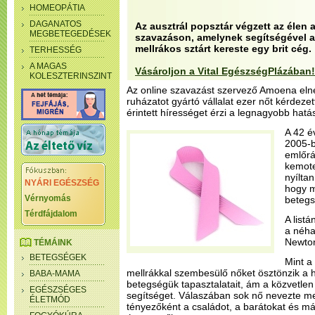
HOMEOPÁTIA
DAGANATOS
Az ausztrál popsztár végzett az élen 
MEGBETEGEDÉSEK
szavazáson, amelynek segítségével a
mellrákos sztárt kereste egy brit cég.
TERHESSÉG
A MAGAS
Vásároljon a Vital EgészségPlázában!
KOLESZTERINSZINT
Az online szavazást szervező Amoena eln
ruházatot gyártó vállalat ezer nőt kérdeze
érintett hírességet érzi a legnagyobb hatá
A 42 é
2005-b
emlőrá
kemote
nyíltan
NYÁRI EGÉSZSÉG
hogy m
Vérnyomás
betegs
Térdfájdalom
A list
a néha
Newto
TÉMÁINK
BETEGSÉGEK
Mint a
mellrákkal szembesülő nőket ösztönzik a 
BABA-MAMA
betegségük tapasztalatait, ám a közvetle
EGÉSZSÉGES
segítséget. Válaszában sok nő nevezte m
ÉLETMÓD
tényezőként a családot, a barátokat és m