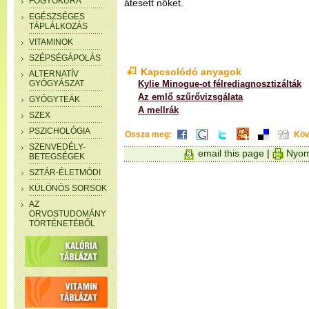
FOGYÓKÚRA
átesett nőket.
EGÉSZSÉGES
TÁPLÁLKOZÁS
VITAMINOK
SZÉPSÉGÁPOLÁS
Kapcsolódó anyagok
ALTERNATÍV
GYÓGYÁSZAT
Kylie Minogue-ot félrediagnosztizálták
Az emlő szűrővizsgálata
GYÓGYTEÁK
A mellrák
SZEX
PSZICHOLÓGIA
Ossza meg:
Köv
SZENVEDÉLY-
email this page
|
Nyom
BETEGSÉGEK
SZTÁR-ÉLETMÓDI
KÜLÖNÖS SORSOK
AZ
ORVOSTUDOMÁNY
TÖRTÉNETÉBŐL