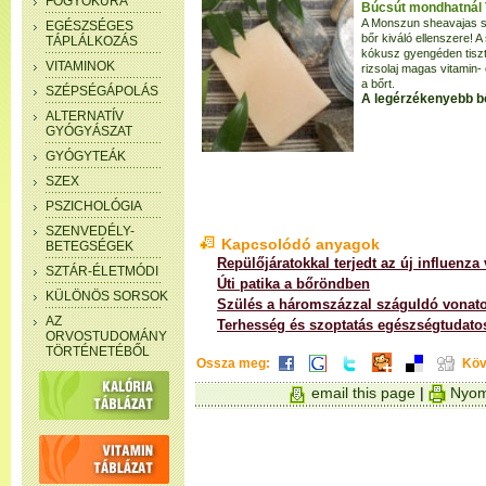
FOGYÓKÚRA
Búcsút mondhatnál 
A Monszun sheavajas s
EGÉSZSÉGES
bőr kiváló ellenszere! A
TÁPLÁLKOZÁS
kókusz gyengéden tisztít
VITAMINOK
rizsolaj magas vitamin- 
a bőrt.
SZÉPSÉGÁPOLÁS
A legérzékenyebb bőr
ALTERNATÍV
GYÓGYÁSZAT
GYÓGYTEÁK
SZEX
PSZICHOLÓGIA
SZENVEDÉLY-
Kapcsolódó anyagok
BETEGSÉGEK
Repülőjáratokkal terjedt az új influenza 
SZTÁR-ÉLETMÓDI
Úti patika a bőröndben
KÜLÖNÖS SORSOK
Szülés a háromszázzal száguldó vonat
AZ
Terhesség és szoptatás egészségtudato
ORVOSTUDOMÁNY
TÖRTÉNETÉBŐL
Ossza meg:
Köv
email this page
|
Nyom