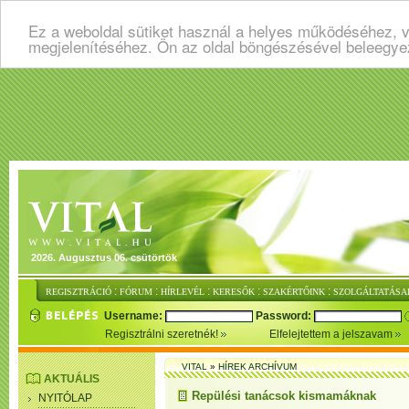
Ez a weboldal sütiket használ a helyes működéséhez, v
megjelenítéséhez. Ön az oldal böngészésével beleegye
2026. Augusztus 06. csütörtök
:
:
:
:
:
REGISZTRÁCIÓ
FÓRUM
HÍRLEVÉL
KERESŐK
SZAKÉRTŐINK
SZOLGÁLTATÁSA
Username:
Password:
Regisztrálni szeretnék!
Elfelejtettem a jelszavam
VITAL
»
HÍREK ARCHÍVUM
AKTUÁLIS
Repülési tanácsok kismamáknak
NYITÓLAP