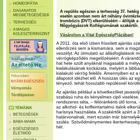
HOMEOPÁTIA
DAGANATOS
A repülés egészen a terhesség 37. hetéi
MEGBETEGEDÉSEK
esetén azonban nem árt néhány óvintézk
trombózis (DVT) elkerüléséért – állítják a
TERHESSÉG
Nőgyógyászok Kollégiumának szakértői.
A MAGAS
KOLESZTERINSZINT
Vásároljon a Vital EgészségPlázában!
A 2011. óta első ízben frissített ajánlás sze
ellenőrzés sem a kismamára, sem a magza
veszélyt. Az útmutató az állásfoglalások me
vérrögképződés megelőzéséért. A várandó
hat hete szült anyáknál magasabb a mély
kialakulásának kockázata, melyért a láb
kialakuló vérrög felelős. Amennyiben ez a 
állapotot idézhet elő. A hosszas ülés az e
NYÁRI EGÉSZSÉG
tényező, tehát hosszabb repülésnél körült
Vérnyomás
Az ajánlás például a következőket javasol
Térdfájdalom
szabású ruha és kényelmes cipő viselése, –
rendszeres séta, – félóránkénti ülő torna,
az alkohol- és koffeintartalmú italok elke
TÉMÁINK
harisnya használata. A szakértők azért a 37
BETEGSÉGEK
határvonalnak, mert ezután már bármelyi
BABA-MAMA
szülés. Szövődménymentes ikerterhesség
hét.
EGÉSZSÉGES
ÉLETMÓD