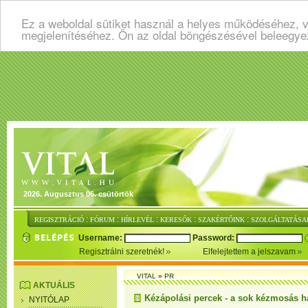
Ez a weboldal sütiket használ a helyes működéséhez, v
megjelenítéséhez. Ön az oldal böngészésével beleegye
2026. Augusztus 06. csütörtök
:
:
:
:
:
REGISZTRÁCIÓ
FÓRUM
HÍRLEVÉL
KERESŐK
SZAKÉRTŐINK
SZOLGÁLTATÁSA
Username:
Password:
Regisztrálni szeretnék!
Elfelejtettem a jelszavam
VITAL
»
PR
AKTUÁLIS
Kézápolási percek - a sok kézmosás há
NYITÓLAP