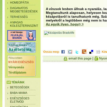
HOMEOPÁTIA
DAGANATOS
A vírusok lesben állnak a nyaralás, laz
MEGBETEGEDÉSEK
Megtanultunk alaposan, helyesen kez
kézápolásról is tanulhatunk még. Sz
TERHESSÉG
melyekről a legtöbben még nem is hal
A MAGAS
Az egyik ilyen, hogy> >
KOLESZTERINSZINT
Ossza meg:
Köv
email this page
|
Nyom
NYÁRI EGÉSZSÉG
Vérnyomás
Térdfájdalom
TÉMÁINK
BETEGSÉGEK
BABA-MAMA
EGÉSZSÉGES
ÉLETMÓD