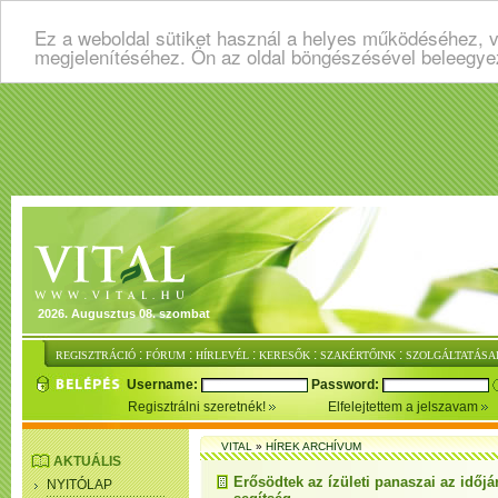
Ez a weboldal sütiket használ a helyes működéséhez, v
megjelenítéséhez. Ön az oldal böngészésével beleegye
2026. Augusztus 08. szombat
:
:
:
:
:
REGISZTRÁCIÓ
FÓRUM
HÍRLEVÉL
KERESŐK
SZAKÉRTŐINK
SZOLGÁLTATÁSA
Username:
Password:
Regisztrálni szeretnék!
Elfelejtettem a jelszavam
VITAL
»
HÍREK ARCHÍVUM
AKTUÁLIS
Erősödtek az ízületi panaszai az időjá
NYITÓLAP