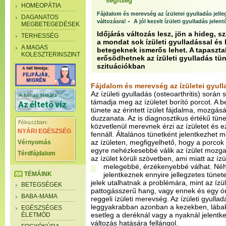
segítség
HOMEOPÁTIA
Fájdalom és merevség az ízületei gyulladás jelle
DAGANATOS
-
változásra!
A jól kezelt ízületi gyulladás jele
MEGBETEGEDÉSEK
Időjárás változás lesz, jön a hideg, s
TERHESSÉG
a mondat sok ízületi gyulladással és
A MAGAS
betegeknek ismerős lehet. A tapasztal
KOLESZTERINSZINT
erősödhetnek az ízületi gyulladás tün
szituációkban
Fájdalom és merevség az ízületei gyull
Az ízületi gyulladás (osteoarthritis) sorá
támadja meg az ízületet borító porcot. A 
tünete az érintett ízület fájdalma, mozgá
duzzanata. Az is diagnosztikus értékű tüne
közvetlenül merevnek érzi az ízületet és e
NYÁRI EGÉSZSÉG
fennáll. Általános tünetként jelentkezhet
az ízületen, megfigyelhető, hogy a porcok
Vérnyomás
egyre nehézkesebbé válik az ízület mozgat
Térdfájdalom
az ízület körüli szövetben, ami miatt az í
melegebbé, érzékenyebbé válhat.
Néh
TÉMÁINK
jelentkeznek ennyire jellegzetes tünet
jelek utalhatnak a problémára, mint az íz
BETEGSÉGEK
pattogásszerű hang, vagy ennek és egy órá
BABA-MAMA
reggeli ízületi merevség. Az ízületi gyullad
leggyakrabban azonban a kezekben, lábak
EGÉSZSÉGES
esetleg a deréknál vagy a nyaknál jelentke
ÉLETMÓD
változás hatására fellángol.