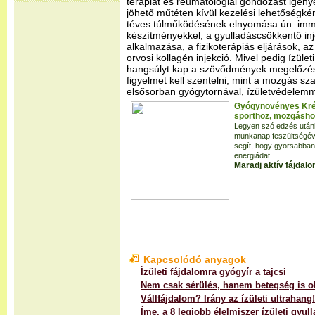
terápiát és reumatológiai gondozást igény
jöhető műtéten kívül kezelési lehetőségk
téves túlműködésének elnyomása ún. im
készítményekkel, a gyulladáscsökkentő in
alkalmazása, a fizikoterápiás eljárások, az
orvosi kollagén injekció. Mivel pedig ízüle
hangsúlyt kap a szövődmények megelőzése
figyelmet kell szentelni, mint a mozgás s
elsősorban gyógytornával, ízületvédelemm
Gyógynövényes Kré
sporthoz, mozgáshoz
Legyen szó edzés utáni
munkanap feszültségéve
segít, hogy gyorsabban
energiádat.
Maradj aktív fájdalo
Kapcsolódó anyagok
Ízületi fájdalomra gyógyír a tajcsi
Nem csak sérülés, hanem betegség is o
Vállfájdalom? Irány az ízületi ultrahang!
Íme, a 8 legjobb élelmiszer ízületi gyul