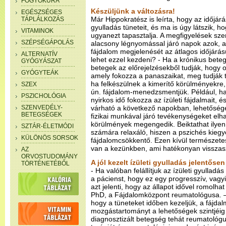
FOGYÓKÚRA
Készüljünk a változásra!
EGÉSZSÉGES
Már Hippokratész is leírta, hogy az időjárás
TÁPLÁLKOZÁS
gyulladás tüneteit, és ma is úgy látszik, h
VITAMINOK
ugyanezt tapasztalja. A megfigyelések szeri
SZÉPSÉGÁPOLÁS
alacsony légnyomással járó napok azok, a
fájdalom megjelenését az átlagos időjárá
ALTERNATÍV
lehet ezzel kezdeni? - Ha a krónikus bete
GYÓGYÁSZAT
betegek az előrejelzésekből tudják, hogy o
GYÓGYTEÁK
amely fokozza a panaszaikat, meg tudják t
ha felkészülnek a kimerítő körülményekre,
SZEX
ún. fájdalom-menedzsmentjük. Például, ha 
PSZICHOLÓGIA
nyirkos idő fokozza az ízületi fájdalmait, 
SZENVEDÉLY-
várható a következő napokban, lehetőség
BETEGSÉGEK
fizikai munkával járó tevékenységeket elha
körülmények megengedik. Beiktathat ilyen 
SZTÁR-ÉLETMÓDI
számára relaxáló, hiszen a pszichés kieg
KÜLÖNÖS SORSOK
fájdalomcsökkentő. Ezen kívül természet
van a kezünkben, ami hatékonyan visszasz
AZ
ORVOSTUDOMÁNY
A jól kezelt ízületi gyulladás jelentőse
TÖRTÉNETÉBŐL
- Ha valóban felállítjuk az ízületi gyulladás
a pácienst, hogy ez egy progresszív, vagy
azt jelenti, hogy az állapot idővel romolh
PhD, a Fájdalomközpont reumatológusa. –
hogy a tüneteket időben kezeljük, a fájda
mozgástartományt a lehetőségek szintjéig v
diagnosztizált betegség tehát reumatológus