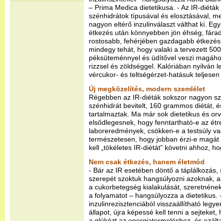
– Prima Medica dietetikusa. - Az IR-diéták
szénhidrátok típusával és elosztásával, m
nagyon eltérő inzulinválaszt válthat ki. Eg
étkezés után könnyebben jön éhség, fárad
rostosabb, fehérjében gazdagabb étkezés 
mindegy tehát, hogy valaki a tervezett 500
péksüteménnyel és üdítővel veszi magáho
rizzsel és zöldséggel. Kalóriában nyilván 
vércukor- és teltségérzet-hatásuk teljesen
Új megközelítés, modern szemlélet
Régebben az IR-diéták sokszor nagyon szi
szénhidrát bevitelt, 160 grammos diétát,
tartalmaztak. Ma már sok dietetikus és orv
elsődlegesnek, hogy fenntartható-e az étr
laboreredmények, csökken-e a testsúly v
természetesen, hogy jobban érzi-e magát az
kell „tökéletes IR-diétát” követni ahhoz, ho
Nem csak étkezés, hanem életmód
- Bár az IR esetében döntő a táplálkozás,
szerepét szoktuk hangsúlyozni azoknak, 
a cukorbetegség kialakulását, szeretnének 
a folyamatot – hangsúlyozza a dietetikus.
inzulinrezisztenciából visszaállítható leg
állapot, újra képessé kell tenni a sejteket
a glükózt az energiatermeléshez, és ezálta