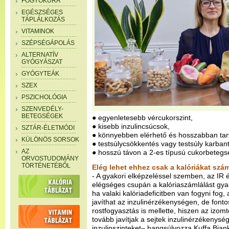
FOGYÓKÚRA
EGÉSZSÉGES
TÁPLÁLKOZÁS
VITAMINOK
SZÉPSÉGÁPOLÁS
ALTERNATÍV
GYÓGYÁSZAT
GYÓGYTEÁK
SZEX
PSZICHOLÓGIA
SZENVEDÉLY-
BETEGSÉGEK
● egyenletesebb vércukorszint,
● kisebb inzulincsúcsok,
SZTÁR-ÉLETMÓDI
● könnyebben elérhető és hosszabban tart
KÜLÖNÖS SORSOK
● testsúlycsökkentés vagy testsúly karbant
AZ
● hosszú távon a 2-es típusú cukorbeteg
ORVOSTUDOMÁNY
TÖRTÉNETÉBŐL
Elég lehet ehhez csak a kalóriákat szá
- A gyakori elképzeléssel szemben, az IR
elégséges csupán a kalóriaszámlálást gya
ha valaki kalóriadeficitben van fogyni fo
javíthat az inzulinérzékenységen, de font
rostfogyasztás is mellette, hiszen az iz
tovább javítjak a sejtek inzulinérzékenység
inzulinszinteket– hangsúlyozza Kuffa Bia