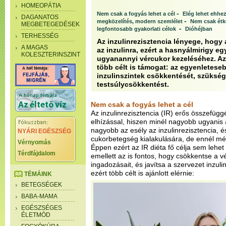
HOMEOPÁTIA
-
Nem csak a fogyás lehet a cél
Elég lehet ehhez
DAGANATOS
-
megközelítés, modern szemlélet
Nem csak étk
MEGBETEGEDÉSEK
-
legfontosabb gyakorlati célok
Dióhéjban
TERHESSÉG
Az inzulinrezisztencia lényege, hogy
A MAGAS
az inzulinra, ezért a hasnyálmirigy eg
KOLESZTERINSZINT
ugyanannyi vércukor kezeléséhez. Az 
több célt is támogat: az egyenleteseb
inzulinszintek csökkentését, szükség
testsúlycsökkentést.
Nem csak a fogyás lehet a cél
Az inzulinrezisztencia (IR) erős összefüggé
elhízással, hiszen minél nagyobb ugyanis 
nagyobb az esély az inzulinrezisztencia, 
NYÁRI EGÉSZSÉG
cukorbetegség kialakulására, de ennél még
Vérnyomás
Éppen ezért az IR diéta fő célja sem lehet
Térdfájdalom
emellett az is fontos, hogy csökkentse a v
ingadozásait, és javítsa a szervezet inzul
ezért több célt is ajánlott elérnie:
TÉMÁINK
BETEGSÉGEK
BABA-MAMA
EGÉSZSÉGES
ÉLETMÓD