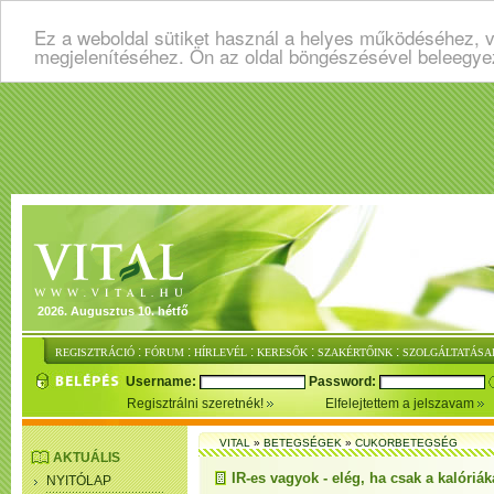
Ez a weboldal sütiket használ a helyes működéséhez, v
megjelenítéséhez. Ön az oldal böngészésével beleegye
2026. Augusztus 10. hétfő
:
:
:
:
:
REGISZTRÁCIÓ
FÓRUM
HÍRLEVÉL
KERESŐK
SZAKÉRTŐINK
SZOLGÁLTATÁSA
Username:
Password:
Regisztrálni szeretnék!
Elfelejtettem a jelszavam
VITAL
»
BETEGSÉGEK
»
CUKORBETEGSÉG
AKTUÁLIS
IR-es vagyok - elég, ha csak a kalóri
NYITÓLAP