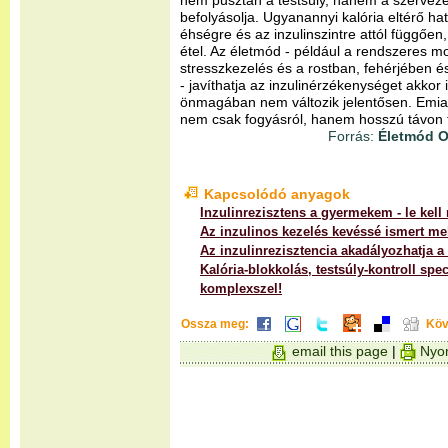
nem pusztán a testsúly, hanem a szervezet 
befolyásolja. Ugyanannyi kalória eltérő ha
éhségre és az inzulinszintre attól függően
étel. Az életmód - például a rendszeres m
stresszkezelés és a rostban, fehérjében 
- javíthatja az inzulinérzékenységet akkor i
önmagában nem változik jelentősen. Emiat
nem csak fogyásról, hanem hosszú távon f
Forrás:
Életmód O
Kapcsolódó anyagok
Inzulinrezisztens a gyermekem - le kel
Az inzulinos kezelés kevéssé ismert me
Az inzulinrezisztencia akadályozhatja a
Kalória-blokkolás, testsúly-kontroll spec
komplexszel!
Ossza meg:
Köv
email this page
|
Nyom