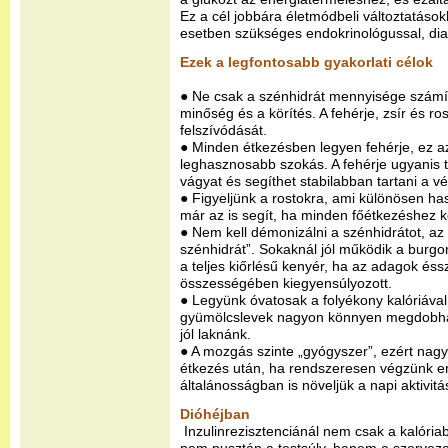
Ez a cél jobbára életmódbeli változtatások
esetben szükséges endokrinológussal, diab
Ezek a legfontosabb gyakorlati célok
● Ne csak a szénhidrát mennyisége számí
minőség és a körítés. A fehérje, zsír és ros
felszívódását.
● Minden étkezésben legyen fehérje, ez a
leghasznosabb szokás. A fehérje ugyanis te
vágyat és segíthet stabilabban tartani a vé
● Figyeljünk a rostokra, ami különösen h
már az is segít, ha minden főétkezéshez k
● Nem kell démonizálni a szénhidrátot, az I
szénhidrát”. Sokaknál jól működik a burgon
a teljes kiőrlésű kenyér, ha az adagok és
összességében kiegyensúlyozott.
● Legyünk óvatosak a folyékony kalóriával,
gyümölcslevek nagyon könnyen megdobhatj
jól laknánk.
● A mozgás szinte „gyógyszer”, ezért nag
étkezés után, ha rendszeresen végzünk er
általánosságban is növeljük a napi aktivitá
Dióhéjban
Inzulinrezisztenciánál nem csak a kalóriab