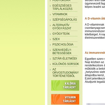
FOGYÓKÚRA
vérben lévő bak
úgynevezett fago
EGÉSZSÉGES
képes leadni a
TÁPLÁLKOZÁS
VITAMINOK
A D-vitamin ál
SZÉPSÉGÁPOLÁS
A D-vitaminnak 
ALTERNATÍV
csontanyagcseré
GYÓGYÁSZAT
immunrendszer 
GYÓGYTEÁK
kitettséget. A 
élelmiszerekkel
SZEX
PSZICHOLÓGIA
SZENVEDÉLY-
Az immunrendsz
BETEGSÉGEK
SZTÁR-ÉLETMÓDI
Egyetlen szerv 
Nap közben az a
KÜLÖNÖS SORSOK
rendelkezésre á
működik a betol
AZ
„helyszínre siet
ORVOSTUDOMÁNY
állapotba kerül
TÖRTÉNETÉBŐL
Ezért jelentkez
Aludjunk legalá