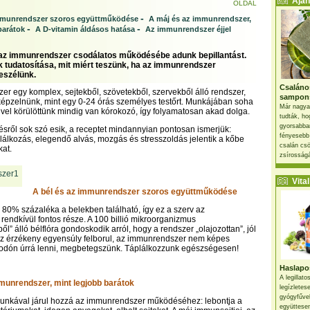
Ajánl
OLDAL
-
immunrendszer szoros együttműködése
A máj és az immunrendszer,
-
-
barátok
A D-vitamin áldásos hatása
Az immunrendszer éjjel
az immunrendszer csodálatos működésébe adunk bepillantást.
 tudatosítása, mit miért teszünk, ha az immunrendszer
beszélünk.
Csaláno
r egy komplex, sejtekből, szövetekből, szervekből álló rendszer,
sampon
lképzelnünk, mint egy 0-24 órás személyes testőrt. Munkájában soha
Már nagya
ivel körülöttünk mindig van kórokozó, így folyamatosan akad dolga.
tudták, ho
gyorsabban
sről sok szó esik, a receptet mindannyian pontosan ismerjük:
fényesebb
álkozás, elegendő alvás, mozgás és stresszoldás jelentik a kőbe
csalán csö
kat.
zsírosságá
Vital 
A bél és az immunrendszer szoros együttműködése
80% százaléka a belekben található, így ez a szerv az
endkívül fontos része. A 100 billió mikroorganizmus
l” álló bélflóra gondoskodik arról, hogy a rendszer „olajozottan”, jól
z érzékeny egyensúly felborul, az immunrendszer nem képes
odón úrrá lenni, megbetegszünk. Táplálkozzunk egészségesen!
Haslapos
A legillat
munrendszer, mint legjobb barátok
legízletes
gyógyfűve
munkával járul hozzá az immunrendszer működéséhez: lebontja a
együttesen