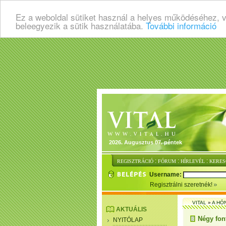
Ez a weboldal sütiket használ a helyes működéséhez, 
beleegyezik a sütik használatába.
További információ
2026. Augusztus 07. péntek
:
:
:
REGISZTRÁCIÓ
FÓRUM
HÍRLEVÉL
KERES
Username:
Regisztrálni szeretnék!
VITAL
»
A HÓ
AKTUÁLIS
Négy fon
NYITÓLAP