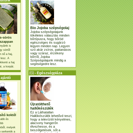
atunk
Bio Jojoba szépségolaj
Jojoba szépségolajunk
tökéletes választás minden
s-sörös
bőrtípusra, hogy bőröd
szappan
egészséges és sugárzó
legyen minden nap. Legyen
nyáink is
szó akár zsíros, pattanásos
gy sörtől
vagy száraz, érzékeny
 nő a haj,
bőrről, Jojoba
 lesz. A
Szépségolajunk mindig a
kkenti a haj
segítségedre lesz.
t, a korpát.
- Egészségpláza
ajánlatunk -
ajánló
Újratölthető
hallókészülék
Ez a Láthatatlan
ító koktél
Hallókészülék lehetővé teszi,
hogy a televíziót kényelmes,
osabb és
alacsony hangerőn
ebb
élvezhesse, és a
kből, melyek
beszélgetések, sőt a
 serkentik a