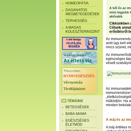
HOMEOPÁTIA
A bél és az 
DAGANATOS
mint legjobb 
MEGBETEGEDÉSEK
aktívabb
TERHESSÉG
Cikkünkben 
A MAGAS
Célunk annak
KOLESZTERINSZINT
erősítésről 
Az immunrendsze
amit úgy kell e
nincs szünet, m
Az immunerősíté
egészséges tápl
vésett szabályo
NYÁRI EGÉSZSÉG
Vérnyomás
Az immunsejtek 
Térdfájdalom
immunrendszer r
„életközösségébő
TÉMÁINK
működjön. Ha a
minden betolak
BETEGSÉGEK
BABA-MAMA
A máj és az im
EGÉSZSÉGES
ÉLETMÓD
A máj értékes 