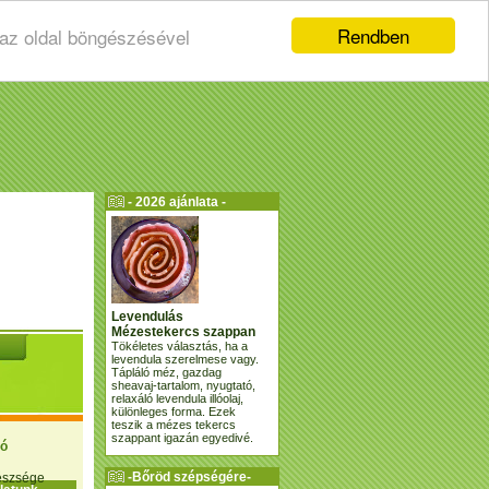
Rendben
 az oldal böngészésével
- 2026 ajánlata -
Levendulás
Mézestekercs szappan
Tökéletes választás, ha a
levendula szerelmese vagy.
Tápláló méz, gazdag
sheavaj-tartalom, nyugtató,
relaxáló levendula illóolaj,
különleges forma. Ezek
teszik a mézes tekercs
szappant igazán egyedivé.
ió
-Bőröd szépségére-
gészsége