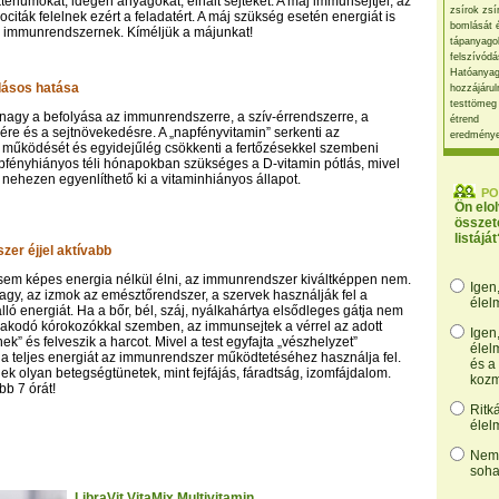
tériumokat, idegen anyagokat, elhalt sejteket. A máj immunsejtjei, az
zsírok zsí
citák felelnek ezért a feladatért. A máj szükség esetén energiát is
bomlását 
z immunrendszernek. Kíméljük a májunkat!
tápanyago
felszívódá
Hatóanyag
dásos hatása
hozzájárul
testtömeg
nagy a befolyása az immunrendszerre, a szív-érrendszerre, a
étrend
re és a sejtnövekedésre. A „napfényvitamin” serkenti az
eredmény
működését és egyidejűlég csökkenti a fertőzésekkel szembeni
napfényhiányos téli hónapokban szükséges a D-vitamin pótlás, mivel
 nehezen egyenlíthető ki a vitaminhiányos állapot.
PO
Ön elo
összet
listáját
er éjjel aktívabb
sem képes energia nélkül élni, az immunrendszer kiváltképpen nem.
Igen
gy, az izmok az emésztőrendszer, a szervek használják fel a
élel
lló energiát. Ha a bőr, bél, száj, nyálkahártya elsődleges gátja nem
akodó kórokozókkal szemben, az immunsejtek a vérrel az adott
Igen
nek” és felveszik a harcot. Mivel a test egyfajta „vészhelyzet”
élel
, a teljes energiát az immunrendszer működtetéséhez használja fel.
és a
nek olyan betegségtünetek, mint fejfájás, fáradtság, izomfájdalom.
kozm
bb 7 órát!
Ritk
élel
Nem,
soha
LibraVit VitaMix Multivitamin