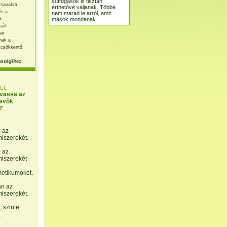
suttogások is tisztán
rsavakra
érthetővé váljanak. Többé
és a
nem marad le arról, amit
mások mondanak.
k
sát.
ai
nak a
 csökkentő
ességéhez.
LL
lvassa az
evők
?
, az
miszerekét.
, az
miszerekét
etikumokét.
án az
miszerekét.
 szinte
.