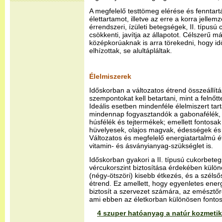
A megfelelő testtömeg elérése és fenntart
élettartamot, illetve az erre a korra jelle
érrendszeri, ízületi betegségek, II. típusú
csökkenti, javítja az állapotot. Célszerű már
középkorúaknak is arra törekedni, hogy i
elhízottak, se alultápláltak.
Élelmiszerek
Időskorban a változatos étrend összeállí
szempontokat kell betartani, mint a felnőt
Ideális esetben mindenféle élelmiszert tar
mindennap fogyasztandók a gabonafélék,
húsfélék és tejtermékek; emellett fontosak
hüvelyesek, olajos magvak, édességek és
Változatos és megfelelő energiatartalmú ét
vitamin- és ásványianyag-szükséglet is.
Időskorban gyakori a II. típusú cukorbeteg
vércukorszint biztosítása érdekében külön
(négy-ötszöri) kisebb étkezés, és a széls
étrend. Ez amellett, hogy egyenletes ener
biztosít a szervezet számára, az emésztő
ami ebben az életkorban különösen fontos
4 szuper hatóanyag a natúr kozmetiká