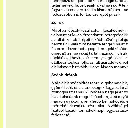
fehérjeszükséglet fedezésére leginkább a h
tejtermékek, hüvelyesek alkalmasak. A tej
fogyasztása ezen kívül a kismértékben 
fedezésében is fontos szerepet játszik.
Zsírok
Mivel az idősek közül sokan küszködnek ma
valamint szív- és érrendszeri betegségekk
az állati zsírok helyett inkább növényi olaj
használni, valamint hetente tengeri halat 
és érrendszeri betegségek megelőzésében
omega3 zsírsavakat tartalmaznak. Túlsúl
táplálékkal bevitt zsír mennyiségét kicsit 
ételkészítéshez felhasznált zsiradékok, v
élelmiszerek ritkább, illetve kisebb menny
Szénhidrátok
A táplálék szénhidrát része a gabonafélék,
gyümölcsök és az édességek fogyasztásáb
rostfogyasztásnak különösen nagy jelent
kialakulásának megelőzésében, ami egyé
nagyon gyakori a renyhébb bélműködés, és 
mértékének csökkenése miatt. A zöldségek
lisztből készült termékek napi fogyasztásá
fedezhető.