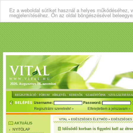
Ez a weboldal sütiket használ a helyes működéséhez, v
megjelenítéséhez. Ön az oldal böngészésével beleegye
2026. Augusztus 08. szombat
:
:
:
:
:
REGISZTRÁCIÓ
FÓRUM
HÍRLEVÉL
KERESŐK
SZAKÉRTŐINK
SZOLGÁLTATÁSA
Username:
Password:
Regisztrálni szeretnék!
Elfelejtettem a jelszavam
VITAL
»
EGÉSZSÉGES ÉLETMÓD
»
EGÉSZSÉGES 
AKTUÁLIS
Idősödő korban is figyelni kell az étre
NYITÓLAP