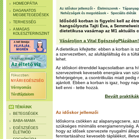
HOMEOPÁTIA
-
-
Az időskor jellemzői
Élelmiszerek
Tápanyag
DAGANATOS
-
Nehézségek és megoldások
Speciális diéták
MEGBETEGEDÉSEK
Idősödő korban is figyelni kell az étre
TERHESSÉG
hangsúlyozta Tajti Éva, a Semmelwei
A MAGAS
dietetikusa vasárnap az M1 aktuális 
KOLESZTERINSZINT
Vásároljon a Vital EgészségPlázában!
A dietetikus kifejtette: ebben a korban is s
a szervezetben, az alultápláltság és a túl
lehet.
Az időskori étrenddel kapcsolatban arra hív
szervezetnek kevesebb energiára van sz
fehérjeigénye, a csontritkulás miatt pedi
NYÁRI EGÉSZSÉG
ajánlott. Ebben a korban is igaz, hogy na
kell enni - tette hozzá.
Vérnyomás
Térdfájdalom
Bevált praktikák
TÉMÁINK
Az időskor jellemzői
BETEGSÉGEK
BABA-MAMA
Időskorra csökken az alapanyagcsere, a
szükséges minimális energiamennyiség. A g
EGÉSZSÉGES
hogy az idősek szervezete nyugalmi állapo
ÉLETMÓD
fenntartásához kevesebb táplálékot, illetve