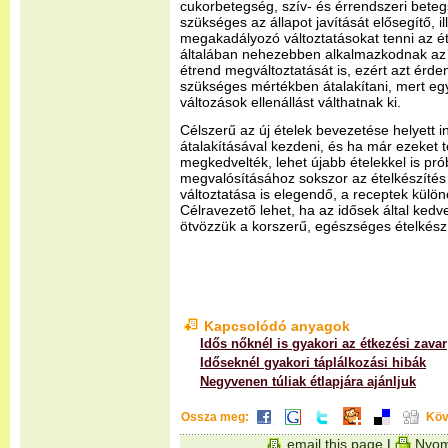
cukorbetegség, szív- és érrendszeri bet
szükséges az állapot javítását elősegítő, i
megakadályozó változtatásokat tenni az é
általában nehezebben alkalmazkodnak az 
étrend megváltoztatását is, ezért azt érd
szükséges mértékben átalakítani, mert eg
változások ellenállást válthatnak ki.
Célszerű az új ételek bevezetése helyett i
átalakításával kezdeni, és ha már ezeket t
megkedvelték, lehet újabb ételekkel is pró
megvalósításához sokszor az ételkészítés
változtatása is elegendő, a receptek külön
Célravezető lehet, ha az idősek által ked
ötvözzük a korszerű, egészséges ételkészí
Kapcsolódó anyagok
Idős nőknél is gyakori az étkezési zavar
Időseknél gyakori táplálkozási hibák
Negyvenen túliak étlapjára ajánljuk
Ossza meg:
Köv
email this page
|
Nyom