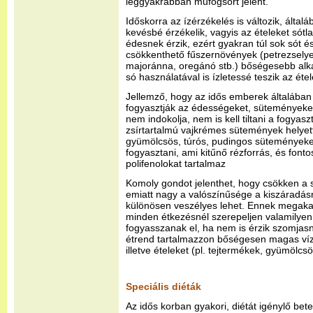
leggyakrabban műfogsort jelent.
Időskorra az ízérzékelés is változik, által
kevésbé érzékelik, vagyis az ételeket sótl
édesnek érzik, ezért gyakran túl sok sót é
csökkenthető fűszernövények (petrezselye
majoránna, oregánó stb.) bőségesebb alk
só használatával is ízletessé teszik az étel
Jellemző, hogy az idős emberek általában 
fogyasztják az édességeket, süteményeket
nem indokolja, nem is kell tiltani a fogy
zsírtartalmú vajkrémes sütemények helyet
gyümölcsös, túrós, pudingos süteményeket
fogyasztani, ami kitűnő rézforrás, és font
polifenolokat tartalmaz
Komoly gondot jelenthet, hogy csökken a 
emiatt nagy a valószínűsége a kiszáradás
különösen veszélyes lehet. Ennek megaka
minden étkezésnél szerepeljen valamilyen 
fogyasszanak el, ha nem is érzik szomjas
étrend tartalmazzon bőségesen magas vízt
illetve ételeket (pl. tejtermékek, gyümölcsö
Speciális diéták
Az idős korban gyakori, diétát igénylő bete