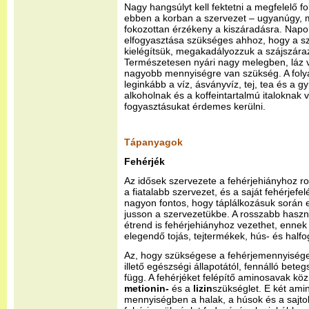
Nagy hangsúlyt kell fektetni a megfelelő f
ebben a korban a szervezet – ugyanúgy, m
fokozottan érzékeny a kiszáradásra. Napon
elfogyasztása szükséges ahhoz, hogy a sz
kielégítsük, megakadályozzuk a szájszára
Természetesen nyári nagy melegben, láz
nagyobb mennyiségre van szükség. A folya
leginkább a víz, ásványvíz, tej, tea és a 
alkoholnak és a koffeintartalmú italoknak 
fogyasztásukat érdemes kerülni.
Tápanyagok
Fehérjék
Az idősek szervezete a fehérjehiányhoz r
a fiatalabb szervezet, és a saját fehérjefe
nagyon fontos, hogy táplálkozásuk során 
jusson a szervezetükbe. A rosszabb haszn
étrend is fehérjehiányhoz vezethet, ennek
elegendő tojás, tejtermékek, hús- és halfo
Az, hogy szükségese a fehérjemennyisége
illető egészségi állapotától, fennálló betegs
függ. A fehérjéket felépítő aminosavak köz
metionin-
és a
lizin
szükséglet. E két am
mennyiségben a halak, a húsok és a sajto