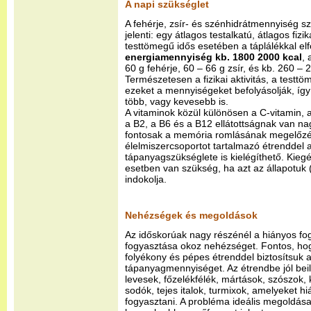
A napi szükséglet
A fehérje, zsír- és szénhidrátmennyiség s
jelenti: egy átlagos testalkatú, átlagos fizik
testtömegű idős esetében a táplálékkal el
energiamennyiség kb. 1800 2000 kcal
, 
60 g fehérje, 60 – 66 g zsír, és kb. 260 – 
Természetesen a fizikai aktivitás, a testt
ezeket a mennyiségeket befolyásolják, íg
több, vagy kevesebb is.
A vitaminok közül különösen a C-vitamin, a f
a B2, a B6 és a B12 ellátottságnak van na
fontosak a memória romlásának megelőzé
élelmiszercsoportot tartalmazó étrenddel 
tápanyagszükséglete is kielégíthető. Kieg
esetben van szükség, ha azt az állapotuk (
indokolja.
Nehézségek és megoldások
Az időskorúak nagy részénél a hiányos fog
fogyasztása okoz nehézséget. Fontos, ho
folyékony és pépes étrenddel biztosítsuk 
tápanyagmennyiséget. Az étrendbe jól beil
levesek, főzelékfélék, mártások, szószok, 
sodók, tejes italok, turmixok, amelyeket hi
fogyasztani. A probléma ideális megoldása