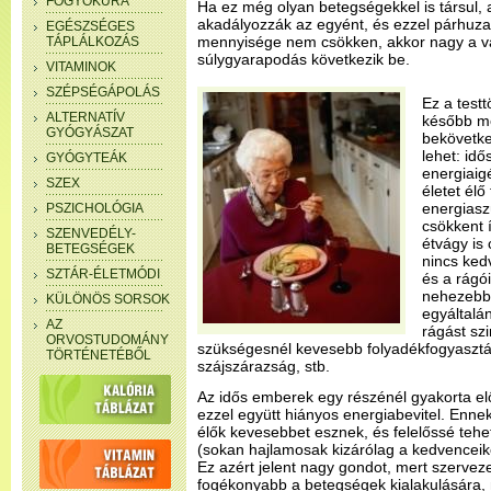
FOGYÓKÚRA
Ha ez még olyan betegségekkel is társul
akadályozzák az egyént, és ezzel párhuza
EGÉSZSÉGES
mennyisége nem csökken, akkor nagy a va
TÁPLÁLKOZÁS
súlygyarapodás következik be.
VITAMINOK
SZÉPSÉGÁPOLÁS
Ez a tes
ALTERNATÍV
később me
GYÓGYÁSZAT
bekövetke
lehet: id
GYÓGYTEÁK
energiaig
SZEX
életet élő
energiasz
PSZICHOLÓGIA
csökkent í
SZENVEDÉLY-
étvágy is
BETEGSÉGEK
nincs ked
SZTÁR-ÉLETMÓDI
és a rágó
nehezebbe
KÜLÖNÖS SORSOK
egyáltalán
AZ
rágást szi
ORVOSTUDOMÁNY
szükségesnél kevesebb folyadékfogyasztás
TÖRTÉNETÉBŐL
szájszárazság, stb.
Az idős emberek egy részénél gyakorta el
ezzel együtt hiányos energiabevitel. Enne
élők kevesebbet esznek, és felelőssé tehet
(sokan hajlamosak kizárólag a kedvenceike
Ez azért jelent nagy gondot, mert szerve
fogékonyabb a betegségek kialakulására, m