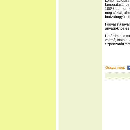
kombinációjára 
támogatásához. 
100%-ban termé
még céklát, almá
bodzabogyót, fek
Fogyasztásával 
anyagokhoz és 
Ha érdekel a má
zsírmáj kialaku
Szponzorált tar
Ossza meg: