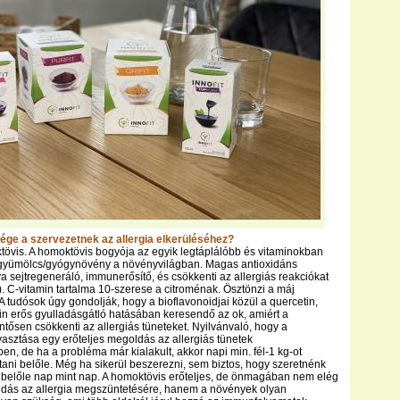
ége a szervezetnek az allergia elkerüléséhez?
tövis. A homoktövis bogyója az egyik legtáplálóbb és vitaminokban
yümölcs/gyógynövény a növényvilágban. Magas antioxidáns
va sejtregeneráló, immunerősítő, és csökkenti az allergiás reakciókat
). C-vitamin tartalma 10-szerese a citroménak. Ösztönzi a máj
 A tudósok úgy gondolják, hogy a bioflavonoidjai közül a quercetin,
etin erős gyulladásgátló hatásában keresendő az ok, amiért a
ntősen csökkenti az allergiás tüneteket. Nyilvánvaló, hogy a
asztása egy erőteljes megoldás az allergiás tünetek
n, de ha a probléma már kialakult, akkor napi min. fél-1 kg-ot
tani belőle. Még ha sikerül beszerezni, sem biztos, hogy szeretnénk
 belőle nap mint nap. A homoktövis erőteljes, de önmagában nem elég
dás az allergia megszüntetésére, hanem a növények olyan