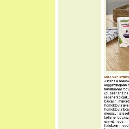
Mire van szüks
A kulcs a homok
leggazdagabb g
tartalmánál fog
(pl. szénanátha
regenerációját.
baicalin, miric
homoktövis jele
homoktövis fogy
megszüntetésébe
kellene fogyasz
ennyit megenni
hatékony megol