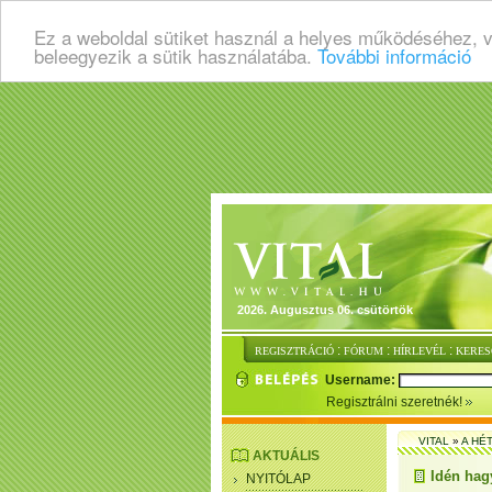
Ez a weboldal sütiket használ a helyes működéséhez, 
beleegyezik a sütik használatába.
További információ
2026. Augusztus 06. csütörtök
:
:
:
REGISZTRÁCIÓ
FÓRUM
HÍRLEVÉL
KERES
Username:
Regisztrálni szeretnék!
VITAL
»
A HÉ
AKTUÁLIS
Idén hagy
NYITÓLAP