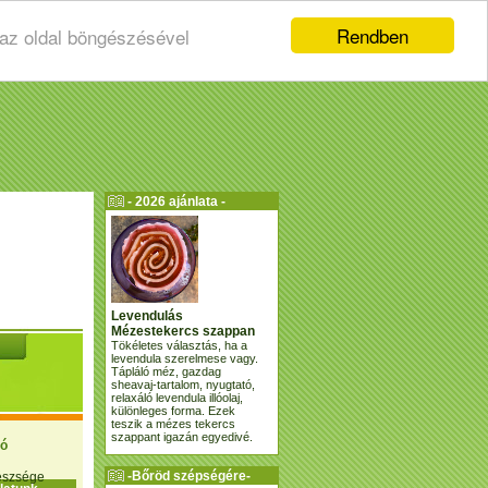
Rendben
 az oldal böngészésével
- 2026 ajánlata -
Levendulás
Mézestekercs szappan
Tökéletes választás, ha a
levendula szerelmese vagy.
Tápláló méz, gazdag
sheavaj-tartalom, nyugtató,
relaxáló levendula illóolaj,
különleges forma. Ezek
teszik a mézes tekercs
szappant igazán egyedivé.
ió
-Bőröd szépségére-
gészsége