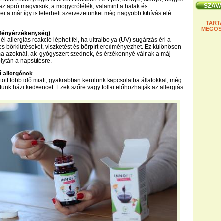
az apró magvasok, a mogyorófélék, valamint a halak és
i a már így is leterhelt szervezetünket még nagyobb kihívás elé
TART
MEGOS
 (fényérzékenység)
 allergiás reakció léphet fel, ha ultraibolya (UV) sugárzás éri a
es bőrkiütéseket, viszketést és bőrpírt eredményezhet. Ez különösen
a azoknál, aki gyógyszert szednek, és érzékennyé válnak a máj
olytán a napsütésre.
tű allergének
tött több idő miatt, gyakrabban kerülünk kapcsolatba állatokkal, még
rtunk házi kedvencet. Ezek szőre vagy tollai előhozhatják az allergiás