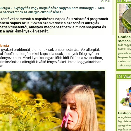
Ajánl
OLDAL
-
-
llergia
Gyógyítás vagy megelőzés? Nagyon nem mindegy!
Mire
a szervezetnek az allergia elkerüléséhez?
szöntével nemcsak a napsütéses napok és szabadtéri programok
 hanem sajnos az is. Sokan szenvednek a szezonális allergiák
metlen tünetektől, amelyek megnehezíthetik a mindennapokat és
k a nyári élmények élvezetét.
Csaláno
sampon
lergia
Már nagya
ák gyakori problémát jelentenek sok ember számára. Az allergiák
tudták, ho
ai többféle allergénekkel kapcsolatosak, amelyek főleg nyáron
gyorsabban
környezetben. Mivel ilyenkor egyre több időt töltünk a szabadban,
fényesebb
rintkezünk az allergiát kiváltó tényezőkkel. Íme a leggyakrabban
csalán csö
i:
zsírosságá
Vital 
Haslapos
A legillat
legízletes
gyógyfűve
együttesen