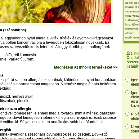
zsírok zsí
bomlását 
tápanyago
felszívódá
Hatóanyag
hozzájárul
testtömeg
gia (szénanátha)
étrend
 a leggyakoribb nyári allergia. A fák, fűfélék és gyomok virágzásakor
eredmény
ért a pollen koncentrációja a levegőben fokozatosan növekszik. Ez
kezés szervezetünket is leterheli. A leggyakoribb pollenallergének:
PO
 timótfű, réti komócsin
Ön elo
nje: Parlagfű, üröm.
összet
listáját
Megnézem az InnoFit termékeket >>
ia
spórái szintén allergiát okozhatnak, különösen a nyári hónapokban,
Igen
séklet és a páratartalom magasabb. A penész megtalálható beltérben
élel
például:
Igen
poszt, nedves avar.
élel
dőszobák, pincék.
és a
kozm
ek okozta allergia
zöntével tömegesen jelennek meg a rovarok, mint a méhek, darazsak
Ritk
legebb idővel tömegesen jelennek meg a szúnyogok is. Ezek csípése
élel
ót válthat ki. Súlyos esetekben anafilaxiás sokk is előfordulhat.
Nem,
lergiák
soha
mnek ilyenkor a szezonális gyümölcsök és zöldségek. Egy-kettő
at túlérzékenységet szervezetünkben. Az eper, dinnye, áfonya, bogyós