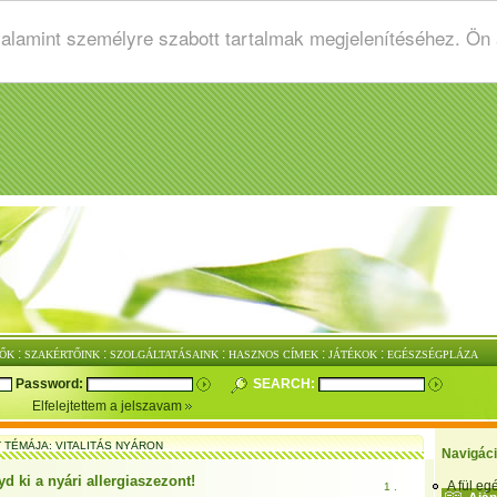
valamint személyre szabott tartalmak megjelenítéséhez. Ön
:
:
:
:
:
ŐK
SZAKÉRTŐINK
SZOLGÁLTATÁSAINK
HASZNOS CÍMEK
JÁTÉKOK
EGÉSZSÉGPLÁZA
Password:
SEARCH:
Elfelejtettem a jelszavam
T TÉMÁJA: VITALITÁS NYÁRON
Navigác
d ki a nyári allergiaszezont!
A fül e
1 .