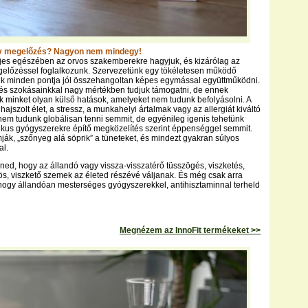
y megelőzés? Nagyon nem mindegy!
eljes egészében az orvos szakemberekre hagyjuk, és kizárólag az
gelőzéssel foglalkozunk. Szervezetünk egy tökéletesen működő
ek minden pontja jól összehangoltan képes egymással együttműködni.
és szokásainkkal nagy mértékben tudjuk támogatni, de ennek
ek minket olyan külső hatások, amelyeket nem tudunk befolyásolni. A
úlhajszolt élet, a stressz, a munkahelyi ártalmak vagy az allergiát kiváltó
nem tudunk globálisan tenni semmit, de egyénileg igenis tehetünk
etikus gyógyszerekre építő megközelítés szerint éppenséggel semmit.
mják, „szőnyeg alá söprik” a tüneteket, és mindezt gyakran súlyos
al.
lned, hogy az állandó vagy vissza-visszatérő tüsszögés, viszketés,
rös, viszkető szemek az életed részévé váljanak. És még csak arra
hogy állandóan mesterséges gyógyszerekkel, antihisztaminnal terheld
Megnézem az InnoFit termékeket >>