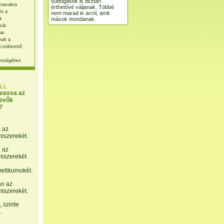
suttogások is tisztán
rsavakra
érthetővé váljanak. Többé
és a
nem marad le arról, amit
mások mondanak.
k
sát.
ai
nak a
 csökkentő
ességéhez.
LL
lvassa az
evők
?
, az
miszerekét.
, az
miszerekét
etikumokét.
án az
miszerekét.
 szinte
.