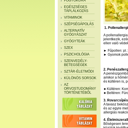
FOGYÓKÚRA
EGÉSZSÉGES
TÁPLÁLKOZÁS
VITAMINOK
SZÉPSÉGÁPOLÁS
1. Pollenaller
ALTERNATÍV
GYÓGYÁSZAT
A pollenallergia
jelentkezik, ez
GYÓGYTEÁK
ellen való véde
SZEX
► Fűpollen: pl.:
PSZICHOLÓGIA
► Gyomok polle
SZENVEDÉLY-
BETEGSÉGEK
2. Penészallerg
SZTÁR-ÉLETMÓDI
A penészgombák 
amikor a hőmér
KÜLÖNÖS SORSOK
és kültéren is, 
AZ
ORVOSTUDOMÁNY
►Kültéren: Kom
TÖRTÉNETÉBŐL
►Beltéren: Für
3. Rovarcsípés
A tavasz bekös
és az egyre me
allergiás reakci
4. Élelmiszeral
Bőségesen tere
közülük kiválth