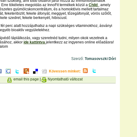
van szükség, ami több oldalról járul hozzá az immunfolyamatok
Erre tökéletes megoldás az InnoFit termékek közül a
Child
, amely
szetes gyümölcskoncentrátum, és a homoktövis mellett tartalmaz
t, feketeribizlit, fekete áfonyát, meggyet, tőzegáfonyát, vörös szőlőt,
ete szedret, fekete berkenyét, hibiscust.
fél perc alatt hozzájuthatsz a napi szükséges vitaminokhoz, ásványi
egyéb bioaktív vegyületekhez.
jvédő táplálkozás, vagy szeretnéd tudni, milyen okok vezetnek a
lásához, akkor
ide kattintva
jelentkezz az ingyenes online előadásra!
talom
Szerző:
Tomasovszki Dóri
Kövessen minket:
email this page
|
Nyomtatható változat