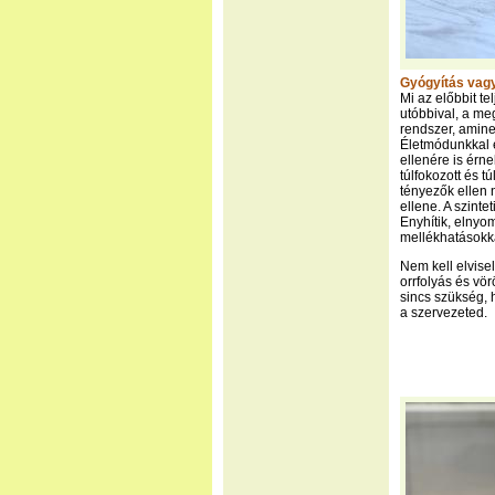
Gyógyítás vag
Mi az előbbit t
utóbbival, a me
rendszer, amin
Életmódunkkal 
ellenére is érn
túlfokozott és t
tényezők ellen 
ellene. A szint
Enyhítik, elnyo
mellékhatásokk
Nem kell elvise
orrfolyás és vö
sincs szükség, 
a szervezeted.