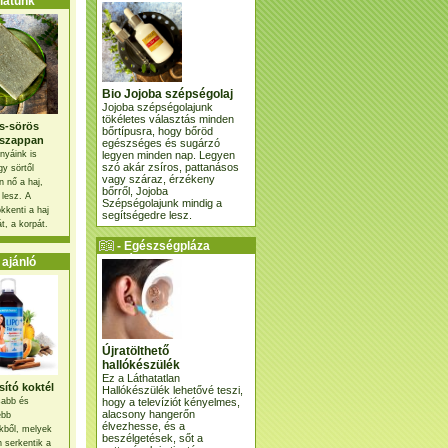
atunk
Bio Jojoba szépségolaj
Jojoba szépségolajunk
tökéletes választás minden
s-sörös
bőrtípusra, hogy bőröd
szappan
egészséges és sugárzó
legyen minden nap. Legyen
nyáink is
szó akár zsíros, pattanásos
gy sörtől
vagy száraz, érzékeny
 nő a haj,
bőrről, Jojoba
 lesz. A
Szépségolajunk mindig a
kkenti a haj
segítségedre lesz.
t, a korpát.
- Egészségpláza
ajánlatunk -
ajánló
Újratölthető
hallókészülék
Ez a Láthatatlan
ító koktél
Hallókészülék lehetővé teszi,
hogy a televíziót kényelmes,
osabb és
alacsony hangerőn
ebb
élvezhesse, és a
kből, melyek
beszélgetések, sőt a
 serkentik a