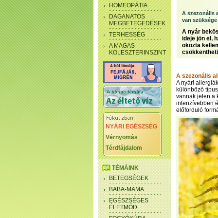
HOMEOPÁTIA
A szezonális a
DAGANATOS
van szüksége 
MEGBETEGEDÉSEK
A nyár bekö
TERHESSÉG
ideje jön el,
okozta kelle
A MAGAS
csökkentheti
KOLESZTERINSZINT
A szezonális al
A nyári allergi
különböző típus
vannak jelen a 
intenzívebben é
előforduló formá
NYÁRI EGÉSZSÉG
Vérnyomás
Térdfájdalom
TÉMÁINK
BETEGSÉGEK
BABA-MAMA
EGÉSZSÉGES
ÉLETMÓD