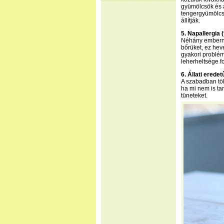
gyümölcsök és 
tengergyümölcse
állítják.
5. Napallergia
Néhány embernél
bőrüket, ez hev
gyakori problém
leherheltsége f
6. Állati erede
A szabadban töl
ha mi nem is ta
tüneteket.