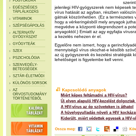
FOGYÓKÚRA
szerint
jelenlegi HIV-gyógyszerek nem képesek te
EGÉSZSÉGES
TÁPLÁLKOZÁS
vírus hatását az agyban, részben valószí
gátnak köszönhetően. (Ez a természetes v
VITAMINOK
hogy a vérkeringésből mely anyagok jutha
SZÉPSÉGÁPOLÁS
megvédve a központi idegrendszert a pot
anyagoktól.) Emiatt az agy egyfajta vírusra
ALTERNATÍV
a kezelés nehezen ér el.
GYÓGYÁSZAT
GYÓGYTEÁK
Egyelőre nem ismert, hogy a gerincfolya
mennyiségű vírus okozhat-e később szöv
SZEX
az új gyógyszerek és kezelési stratégiák k
PSZICHOLÓGIA
lehetőséget is figyelembe kell venni.
SZENVEDÉLY-
BETEGSÉGEK
SZTÁR-ÉLETMÓDI
KÜLÖNÖS SORSOK
Kapcsolódó anyagok
AZ
ORVOSTUDOMÁNY
Miért képes feltámadni a HIV-vírus?
TÖRTÉNETÉBŐL
Új elven alapuló HIV-kezelést dolgoztak 
A HIV-vírus az ép szöveteken is áthatol
A hüvelygyulladás növeli a HIV kockáza
Kiderült, miért védettek egyesek a HIV-v
Ossza meg:
Köv