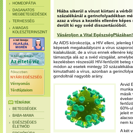
HOMEOPÁTIA
DAGANATOS
Hiába sikerül a vírust kiirtani a vérből
MEGBETEGEDÉSEK
százalékánál a gerincfolyadékban mé
azaz a vírus a kezelés ellenére képe
TERHESSÉG
derült ki egy svéd disszertációból.
A MAGAS
KOLESZTERINSZINT
Vásároljon a Vital EgészségPlázában!
Az AIDS kórokozója, a HIV elleni, jelenle
képesek megakadályozni a vírus szaporod
kialakulását, de a vírus ennek ellenére ké
támasztja alá az a svéd vizsgálat, amelybe
kezelésben részesülő HIV-fertőzött beteg
módon az esetek mintegy 10 százalékában
kimutatható a vírus, azonban a gerincfoly
gondoltnál nagyobb arány.
NYÁRI EGÉSZSÉG
Vérnyomás
Arvid 
munkat
Térdfájdalom
másik v
éveken
TÉMÁINK
fertőz
60%-uk
BETEGSÉGEK
jeleit 
BABA-MAMA
alacso
nem ka
EGÉSZSÉGES
ÉLETMÓD
A két 