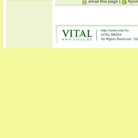
email this page
|
Nyom