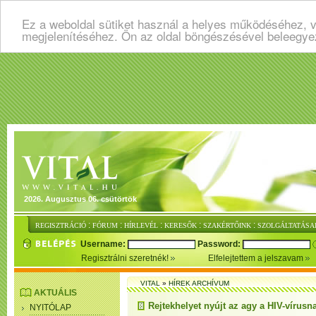
Ez a weboldal sütiket használ a helyes működéséhez, v
megjelenítéséhez. Ön az oldal böngészésével beleegye
2026. Augusztus 06. csütörtök
:
:
:
:
:
REGISZTRÁCIÓ
FÓRUM
HÍRLEVÉL
KERESŐK
SZAKÉRTŐINK
SZOLGÁLTATÁSA
Username:
Password:
Regisztrálni szeretnék!
Elfelejtettem a jelszavam
VITAL
»
HÍREK ARCHÍVUM
AKTUÁLIS
Rejtekhelyet nyújt az agy a HIV-vírusn
NYITÓLAP