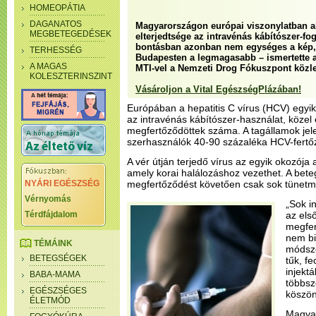
HOMEOPÁTIA
DAGANATOS
Magyarországon európai viszonylatban al
MEGBETEGEDÉSEK
elterjedtsége az intravénás kábítószer-fo
bontásban azonban nem egységes a kép, 
TERHESSÉG
Budapesten a legmagasabb – ismertette az
A MAGAS
MTI-vel a Nemzeti Drog Fókuszpont köz
KOLESZTERINSZINT
Vásároljon a Vital EgészségPlázában!
Európában a hepatitis C vírus (HCV) egyik
az intravénás kábítószer-használat, közel 
megfertőződöttek száma. A tagállamok jele
szerhasználók 40-90 százaléka HCV-fertőz
A vér útján terjedő vírus az egyik okozój
amely korai halálozáshoz vezethet. A bet
NYÁRI EGÉSZSÉG
megfertőződést követően csak sok tünetmen
Vérnyomás
„Sok i
Térdfájdalom
az els
megfer
nem bi
TÉMÁINK
módsze
BETEGSÉGEK
tűk, f
injektá
BABA-MAMA
többsz
EGÉSZSÉGES
köszön
ÉLETMÓD
Magya