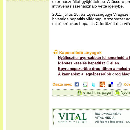
ezer használtat gyűjtöttek be. A tűcsere
intravénás szerhasználó vette igénybe.
2011. július 28. az Egészségügyi Világszerv
hivatalos hepatitis világnap. A szervezet a
millió krónikus hepatitis C fertőzött él a vil
Kapcsolódó anyagok
Nyálteszttel gyorsabban felismerhető a 
Ígéretes kezelés hepatitisz C ellen
Egyre népszerűbb drog itthon a mefedr
A kannabisz a legnépszerűbb drog Mag
Ossza meg:
Köv
email this page
|
Nyom