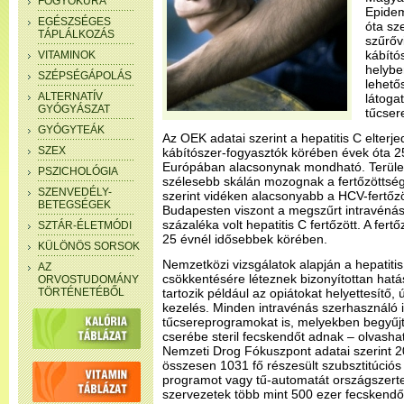
FOGYÓKÚRA
Epidem
EGÉSZSÉGES
óta sz
TÁPLÁLKOZÁS
szűrőv
kábító
VITAMINOK
helybe
SZÉPSÉGÁPOLÁS
lehető
ALTERNATÍV
látoga
GYÓGYÁSZAT
tűcser
GYÓGYTEÁK
Az OEK adatai szerint a hepatitis C elterj
SZEX
kábítószer-fogyasztók körében évek óta 25
Európában alacsonynak mondható. Terüle
PSZICHOLÓGIA
szélesebb skálán mozognak a fertőzöttség
SZENVEDÉLY-
szerint vidéken alacsonyabb a HCV-fertőzö
BETEGSÉGEK
Budapesten viszont a megszűrt intravénás
százaléka volt hepatitis C fertőzött. A fer
SZTÁR-ÉLETMÓDI
25 évnél idősebbek körében.
KÜLÖNÖS SORSOK
Nemzetközi vizsgálatok alapján a hepatiti
AZ
csökkentésére léteznek bizonyítottan hat
ORVOSTUDOMÁNY
TÖRTÉNETÉBŐL
tartozik például az opiátokat helyettesítő,
kezelés. Minden intravénás szerhasználó 
tűcsereprogramokat is, melyekben begyűjti
cserébe steril fecskendőt adnak – olvash
Nemzeti Drog Fókuszpont adatai szerint 
összesen 1031 fő részesült szubsztitúció
programot vagy tű-automatát országszerte
szervezetek több mint 500 ezer fecskendőt