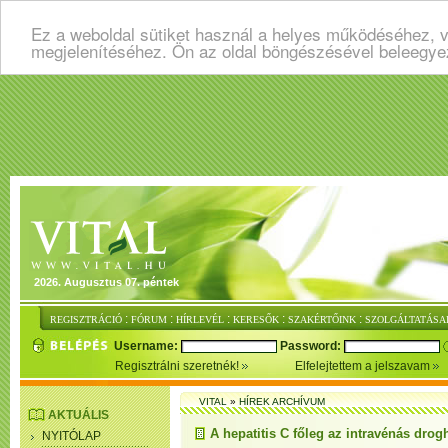
Ez a weboldal sütiket használ a helyes működéséhez, v
megjelenítéséhez. Ön az oldal böngészésével beleegye
2026. Augusztus 07. péntek
:
:
:
:
:
REGISZTRÁCIÓ
FÓRUM
HÍRLEVÉL
KERESŐK
SZAKÉRTŐINK
SZOLGÁLTATÁSA
Username:
Password:
Regisztrálni szeretnék!
Elfelejtettem a jelszavam
VITAL
»
HÍREK ARCHÍVUM
AKTUÁLIS
A hepatitis C főleg az intravénás dro
NYITÓLAP