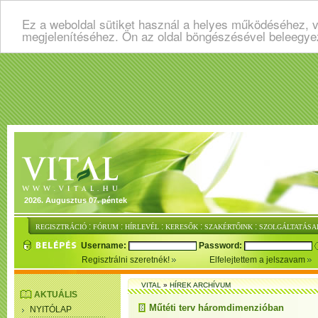
Ez a weboldal sütiket használ a helyes működéséhez, v
megjelenítéséhez. Ön az oldal böngészésével beleegye
2026. Augusztus 07. péntek
:
:
:
:
:
REGISZTRÁCIÓ
FÓRUM
HÍRLEVÉL
KERESŐK
SZAKÉRTŐINK
SZOLGÁLTATÁSA
Username:
Password:
Regisztrálni szeretnék!
Elfelejtettem a jelszavam
VITAL
»
HÍREK ARCHÍVUM
AKTUÁLIS
Műtéti terv háromdimenzióban
NYITÓLAP