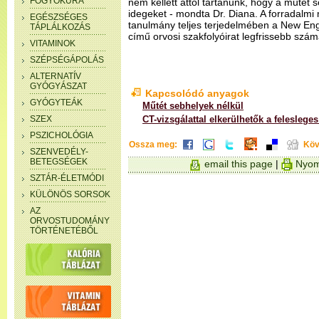
FOGYÓKÚRA
nem kellett attól tartanunk, hogy a műtét 
idegeket - mondta Dr. Diana. A forradalm
EGÉSZSÉGES
tanulmány teljes terjedelmében a New Eng
TÁPLÁLKOZÁS
című orvosi szakfolyóirat legfrissebb szá
VITAMINOK
SZÉPSÉGÁPOLÁS
ALTERNATÍV
GYÓGYÁSZAT
Kapcsolódó anyagok
GYÓGYTEÁK
Műtét sebhelyek nélkül
SZEX
CT-vizsgálattal elkerülhetők a feleslege
PSZICHOLÓGIA
Ossza meg:
Köv
SZENVEDÉLY-
BETEGSÉGEK
email this page
|
Nyom
SZTÁR-ÉLETMÓDI
KÜLÖNÖS SORSOK
AZ
ORVOSTUDOMÁNY
TÖRTÉNETÉBŐL