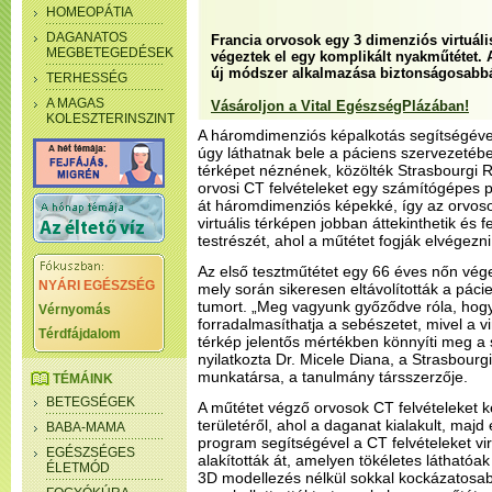
HOMEOPÁTIA
DAGANATOS
Francia orvosok egy 3 dimenziós virtuáli
MEGBETEGEDÉSEK
végeztek el egy komplikált nyakműtétet. 
új módszer alkalmazása biztonságosabbá 
TERHESSÉG
A MAGAS
Vásároljon a Vital EgészségPlázában!
KOLESZTERINSZINT
A háromdimenziós képalkotás segítségéve
úgy láthatnak bele a páciens szervezetéb
térképet néznének, közölték Strasbourgi Rá
orvosi CT felvételeket egy számítógépes p
át háromdimenziós képekké, így az orvoso
virtuális térképen jobban áttekinthetik és f
testrészét, ahol a műtétet fogják elvégezni
Az első tesztműtétet egy 66 éves nőn vége
NYÁRI EGÉSZSÉG
mely során sikeresen eltávolították a páci
tumort. „Meg vagyunk győződve róla, hogy
Vérnyomás
forradalmasíthatja a sebészetet, mivel a v
Térdfájdalom
térkép jelentős mértékben könnyíti meg a
nyilatkozta Dr. Micele Diana, a Strasbourg
munkatársa, a tanulmány társszerzője.
TÉMÁINK
BETEGSÉGEK
A műtétet végző orvosok CT felvételeket k
területéről, ahol a daganat kialakult, maj
BABA-MAMA
program segítségével a CT felvételeket v
EGÉSZSÉGES
alakították át, amelyen tökéletes láthatóak
ÉLETMÓD
3D modellezés nélkül sokkal kockázatosabb