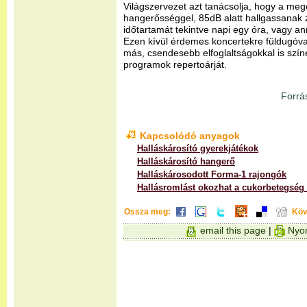
Világszervezet azt tanácsolja, hogy a me
hangerősséggel, 85dB alatt hallgassanak 
időtartamát tekintve napi egy óra, vagy an
Ezen kívül érdemes koncertekre füldugóva
más, csendesebb elfoglaltságokkal is szín
programok repertoárját.
Forrá
Kapcsolódó anyagok
Halláskárosító gyerekjátékok
Halláskárosító hangerő
Halláskárosodott Forma-1 rajongók
Hallásromlást okozhat a cukorbetegség
Ossza meg:
Köv
email this page
|
Nyom