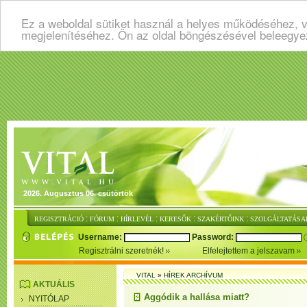
Ez a weboldal sütiket használ a helyes működéséhez, v
megjelenítéséhez. Ön az oldal böngészésével beleegye
2026. Augusztus 06. csütörtök
:
:
:
:
:
REGISZTRÁCIÓ
FÓRUM
HÍRLEVÉL
KERESŐK
SZAKÉRTŐINK
SZOLGÁLTATÁSA
Username:
Password:
Regisztrálni szeretnék!
Elfelejtettem a jelszavam
VITAL
»
HÍREK ARCHÍVUM
AKTUÁLIS
Aggódik a hallása miatt?
NYITÓLAP