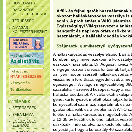
HOMEOPÁTIA
DAGANATOS
A fül- és fejhallgatók használatának e
MEGBETEGEDÉSEK
okozott halláskárosodás veszélye is 
során. A problémára a WHO jelentése h
TERHESSÉG
Egészségügyi Világszervezet ajánlása 
A MAGAS
hangerőt és napi egy órára csökkent
KOLESZTERINSZINT
használatát, a halláskárosodás kocká
Szájmaszk, gumikesztyű, gyógyszert
A halláskárosodás veszélye elsősorban a ti
körében nagy, mivel ezekben a korosztály
eszközök használata. Dr. Augusztinovicz M
orr-gége Központ orvosa fontosnak tartja f
az ilyen módon szerzett halláskárosodás v
NYÁRI EGÉSZSÉG
vissza nem fordítható, egyedül csak a me
Vérnyomás
egészségét.” A világon megközelítőleg 360 
százaléka – szenved közepes, vagy annál
Térdfájdalom
halláskárosodástól. A kiváltó okok skálája
genetikai tényezők mellett okozhatják fer
TÉMÁINK
környezetből származó zajártalmak és az é
BETEGSÉGEK
gyakoribbá válik ez a probléma. A WHO sz
felében a halláskárosodás megelőzhető. Az
BABA-MAMA
a 12-35 év közöttiek felénél találták ves
EGÉSZSÉGES
eszközök – ide sorolva az okostelefonokat 
ÉLETMÓD
súlyosbítja, hogy a korosztály 40 százal