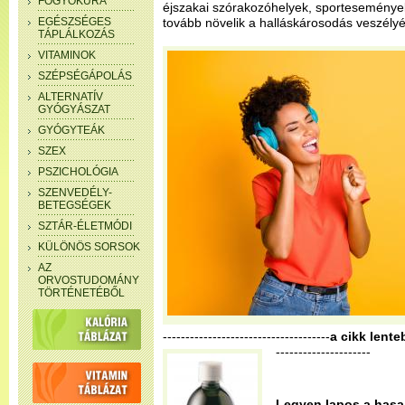
FOGYÓKÚRA
éjszakai szórakozóhelyek, sportesemények
EGÉSZSÉGES
tovább növelik a halláskárosodás veszélyé
TÁPLÁLKOZÁS
VITAMINOK
SZÉPSÉGÁPOLÁS
ALTERNATÍV
GYÓGYÁSZAT
GYÓGYTEÁK
SZEX
PSZICHOLÓGIA
SZENVEDÉLY-
BETEGSÉGEK
SZTÁR-ÉLETMÓDI
KÜLÖNÖS SORSOK
AZ
ORVOSTUDOMÁNY
TÖRTÉNETÉBŐL
-------------------------------------
a cikk lente
---------------------
Legyen lapos a hasa