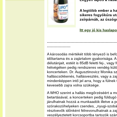
A legtöbb ember a ha
sikeres fogyókúra ut
zsírpárnák, az úszóg
Itt egy jó kis hasla
-----------------------------------------------------
------------------
A károsodás mértékét több tényező is befo
időtartama és a zajártalom gyakorisága. A 
délutánjait, estéit is 85dB feletti fej-, vagy f
hétvégéken pedig rendszeres vendég kül
koncerteken. Dr. Augusztinovicz Monika sz
halláscsökkenés, hallásvesztés, vagy a za
mindenképpen intő jel arra, hogy a fülnek
kevesebb zajra volna szüksége.
A WHO szerint a hallás megőrzéséért a m
betartásával, a koncerteken pedig füldugó
járulhatnak hozzá a munkaadók illetve a 
szórakozóhelyeken csendes, „nyugi-szobák
résztvevők időnként félrevonulhatnak a za
veszélyeztetett korcsoportba tartozók sz