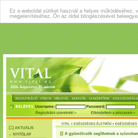
Ez a weboldal sütiket használ a helyes működéséhez, v
megjelenítéséhez. Ön az oldal böngészésével beleegye
2026. Augusztus 07. péntek
:
:
:
:
:
REGISZTRÁCIÓ
FÓRUM
HÍRLEVÉL
KERESŐK
SZAKÉRTŐINK
SZOLGÁLTATÁSA
Username:
Password:
Regisztrálni szeretnék!
Elfelejtettem a jelszavam
VITAL
»
EGÉSZSÉGES ÉLETMÓD
»
EGÉSZSÉGES 
AKTUÁLIS
A gyümölcsök segíthetnek a szívroh
NYITÓLAP