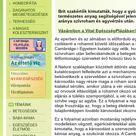
HOMEOPÁTIA
DAGANATOS
Brit szakértők kimutatták, hogy a g
MEGBETEGEDÉSEK
természetes anyag segítségével jelen
aránya szívroham és agyvérzés után.
TERHESSÉG
A MAGAS
Vásároljon a Vital EgészségPlázában!
KOLESZTERINSZINT
Az eperben és az almában is előforduló e
csökkenti a rohamot követő időszakban a s
Cambridge-i Egyetem kutatói úgy vélik, h
szívroham után befecskendezik a betegekb
létfontosságú szerveket érő hosszú távú k
A Nature szaklapban közzétett áttörés alap
kutatócsoport felfedezte azt a mechanizm
bekövetkezik a szervekben a szívroham v
NYÁRI EGÉSZSÉG
károsodás nagy része maga a roham során
Vérnyomás
kialakul sérülés, amikor utána a vér vissz
az orvosok eltávolítják a rohamot okozó v
Térdfájdalom
eljárás a túlélés szempontjából, a vér és 
szívbe vagy az agyba. Ez a folyamat a rep
TÉMÁINK
ideje frusztrálja az, hogy a beteg életén
tulajdonképpen további károsodást okozn
BETEGSÉGEK
BABA-MAMA
Ez a folyamat azonban mostanáig rejtélyn
modelleken végzett, egérkísérletekkel alát
EGÉSZSÉGES
kimutatta, hogy a károsodást a szervezet
ÉLETMÓD
kémiai anyag, a szukcinát okozza. A Camb