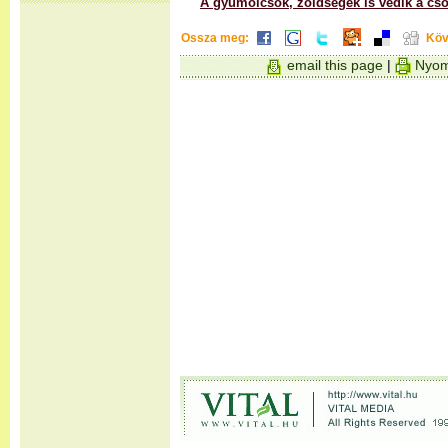
A gyümölcsök, zöldségek is védik a cso
Ossza meg:
Köv
email this page
|
Nyom