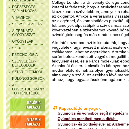
FOGYÓKÚRA
College London, a University College Lo
kutatói felfedezték, hogy a szukcinát rend
EGÉSZSÉGES
TÁPLÁLKOZÁS
ki azokban a szövetekben, amelyek a roha
az oxigéntől. Amikor a véráramlás visszaté
VITAMINOK
az oxigénnel, és kombinálódva pusztító, ú
SZÉPSÉGÁPOLÁS
fel, amelyek elpusztítják a szív és más sze
következtében a szívrohamot követő hó
ALTERNATÍV
szívelégtelenség és más rendellenessége
GYÓGYÁSZAT
GYÓGYTEÁK
A kutatók azonban azt is kimutatták, hogy
vegyületek, úgynevezett malonát észtere
SZEX
csökkenteni lehet az egerekben. A stroke
PSZICHOLÓGIA
során befecskendezett vegyület megállítha
felgyülemlését, és a káros molekulák ebbő
SZENVEDÉLY-
BETEGSÉGEK
A malonát észterek olcsók és könnyen hoz
módon előfordulnak az olyan gyümölcsökbe
SZTÁR-ÉLETMÓDI
alma vagy a szőlő. Az ezekben lévő men
KÜLÖNÖS SORSOK
ahhoz, hogy fogyasztásuk önmagában kifej
AZ
ORVOSTUDOMÁNY
TÖRTÉNETÉBŐL
Kapcsolódó anyagok
Gyümölcs és vörösbor segít megelőzni 
Gyümölcs mentheti meg a diétát
Gyümölcs- és zöldséglével az Alzheimer