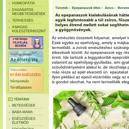
HOMEOPÁTIA
-
-
-
Tünetek
Epepanaszok ellen
Ánizs
Borsme
DAGANATOS
MEGBETEGEDÉSEK
Az epepanaszok kialakulásának hátte
egyik legfontosabb a túl zsíros, fűsz
TERHESSÉG
helyes étrend mellett sokat segíthet
A MAGAS
a gyógynövények.
KOLESZTERINSZINT
Az emésztés összetett folyamat, amelyet t
Ezek egyike az epehólyag, amely a májb
termelődő, a zsírok emésztéshez szükség
étkezések között. Az epepanaszok egy rés
érinti. Ide tartozik a leggyakoribb epepr
valamint az epehólyag-gyulladás, ami gya
szövődményeként alakul ki, de okozhatja 
más része az epét elvezető ún. epeutakat 
NYÁRI EGÉSZSÉG
ilyen például az epeút-elzáródás vagy az 
Vérnyomás
is gondot okozhat, ha nem termelődik el
Térdfájdalom
TÉMÁINK
BETEGSÉGEK
BABA-MAMA
EGÉSZSÉGES
ÉLETMÓD