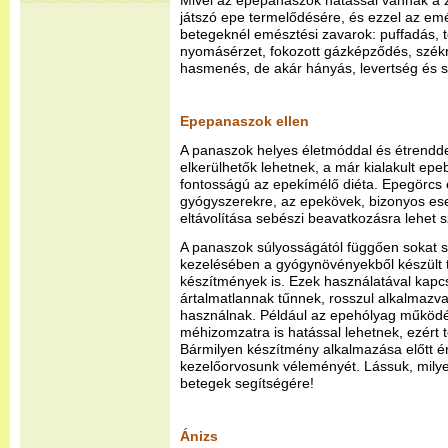
Mivel az epepanaszok hatással vannak a 
játszó epe termelődésére, és ezzel az em
betegeknél emésztési zavarok: puffadás, te
nyomásérzet, fokozott gázképződés, szé
hasmenés, de akár hányás, levertség és s
Epepanaszok ellen
A panaszok helyes életmóddal és étrendd
elkerülhetők lehetnek, a már kialakult ep
fontosságú az epekímélő diéta. Epegörcs 
gyógyszerekre, az epekövek, bizonyos es
eltávolítása sebészi beavatkozásra lehet 
A panaszok súlyosságától függően sokat 
kezelésében a gyógynövényekből készült 
készítmények is. Ezek használatával kapcs
ártalmatlannak tűnnek, rosszul alkalmazva
használnak. Például az epehólyag működé
méhizomzatra is hatással lehetnek, ezért t
Bármilyen készítmény alkalmazása előtt é
kezelőorvosunk véleményét. Lássuk, mily
betegek segítségére!
Ánizs