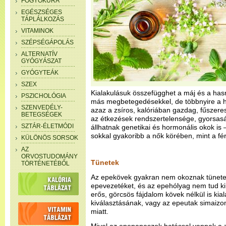
FOGYÓKÚRA
EGÉSZSÉGES
TÁPLÁLKOZÁS
VITAMINOK
SZÉPSÉGÁPOLÁS
ALTERNATÍV
GYÓGYÁSZAT
GYÓGYTEÁK
SZEX
Kialakulásuk összefügghet a máj és a hasny
PSZICHOLÓGIA
más megbetegedésekkel, de többnyire a he
SZENVEDÉLY-
azaz a zsíros, kalóriában gazdag, fűszere
BETEGSÉGEK
az étkezések rendszertelensége, gyorsasá
SZTÁR-ÉLETMÓDI
állhatnak genetikai és hormonális okok is
sokkal gyakoribb a nők körében, mint a fér
KÜLÖNÖS SORSOK
AZ
ORVOSTUDOMÁNY
Tünetek
TÖRTÉNETÉBŐL
Az epekövek gyakran nem okoznak tünetet
epevezetéket, és az epehólyag nem tud kiü
erős, görcsös fájdalom kövek nélkül is kia
kiválasztásának, vagy az epeutak simaiz
miatt.