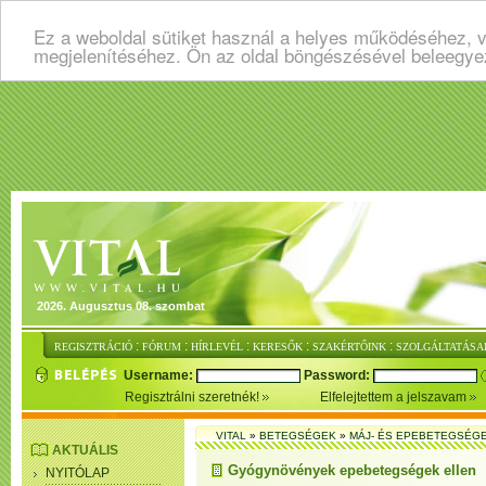
Ez a weboldal sütiket használ a helyes működéséhez, v
megjelenítéséhez. Ön az oldal böngészésével beleegye
2026. Augusztus 08. szombat
:
:
:
:
:
REGISZTRÁCIÓ
FÓRUM
HÍRLEVÉL
KERESŐK
SZAKÉRTŐINK
SZOLGÁLTATÁSA
Username:
Password:
Regisztrálni szeretnék!
Elfelejtettem a jelszavam
VITAL
»
BETEGSÉGEK
»
MÁJ- ÉS EPEBETEGSÉG
AKTUÁLIS
Gyógynövények epebetegségek ellen
NYITÓLAP