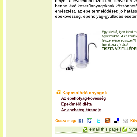
helyét: a levelekből főzött tea, illetve a r
benne lévő keserűanyagoknak köszönhetőe
emésztést, az epe termelődését; jó hatás
epekövesség, epehólyag-gyulladás esetén
Egy kiváló, igen kicsi m
figyelmükbe! A készülék
felszerelése egyszer?! S
liter tiszta víz ára!
TISZTA VÍZ FILLÉR
Kapcsolódó anyagok
Az epehólyag-kövesség
Epekímélő diéta
Az epebeteg étrendje
Ossza meg:
Köv
email this page
|
Nyom