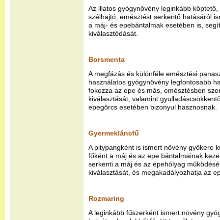
Az illatos gyógynövény leginkább köptető, 
szélhajtó, emésztést serkentő hatásáról i
a máj- és epebántalmak esetében is, segít
kiválasztódását.
Borsmenta
A megfázás és különféle emésztési panas
használatos gyógynövény legfontosabb h
fokozza az epe és más, emésztésben szer
kiválasztását, valamint gyulladáscsökkent
epegörcs esetében bizonyul hasznosnak.
Gyermekláncfű
A pitypangként is ismert növény gyökere 
főként a máj és az epe bántalmainak kezel
serkenti a máj és az epehólyag működését
kiválasztását, és megakadályozhatja az ep
Rozmaring
A leginkább fűszerként ismert növény gyó