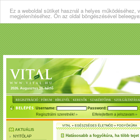
Ez a weboldal sütiket használ a helyes működéséhez, v
megjelenítéséhez. Ön az oldal böngészésével beleegye
2026. Augusztus 10. hétfő
:
:
:
:
:
REGISZTRÁCIÓ
FÓRUM
HÍRLEVÉL
KERESŐK
SZAKÉRTŐINK
SZOLGÁLTATÁSA
Username:
Password:
Regisztrálni szeretnék!
Elfelejtettem a jelszavam
VITAL
»
EGÉSZSÉGES ÉLETMÓD
»
FOGYÓKÚRA
AKTUÁLIS
Hatásosabb a fogyókúra, ha több tejet
NYITÓLAP