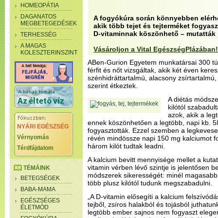
HOMEOPÁTIA
DAGANATOS
A fogyókúra során könnyebben elérhet
MEGBETEGEDÉSEK
akik több tejet és tejterméket fogyas
D-vitaminnak köszönhető – mutatták ki
TERHESSÉG
A MAGAS
Vásároljon a Vital EgészségPlázában!
KOLESZTERINSZINT
ABen-Gurion Egyetem munkatársai 300 túls
férfit és nőt vizsgáltak, akik két éven kere
szénhidráttartalmú, alacsony zsírtartalmú, 
szerint étkeztek.
A diétás módszer
kilótól szabadul
azok, akik a leg
ennek köszönhetően a legtöbb, napi kb. 
NYÁRI EGÉSZSÉG
fogyasztották. Ezzel szemben a legkevese
Vérnyomás
révén mindössze napi 150 mg kalciumot f
három kilót tudtak leadni.
Térdfájdalom
A kalcium bevitt mennyisége mellet a kutat
vitamin vérben lévő szintje is jelentősen b
TÉMÁINK
módszerek sikerességét: minél magasabb a
BETEGSÉGEK
több plusz kilótól tudunk megszabadulni.
BABA-MAMA
„A D-vitamin elősegíti a kalcium felszívód
EGÉSZSÉGES
tejből, zsíros halakból és tojásból juthat
ÉLETMÓD
legtöbb ember sajnos nem fogyaszt elege