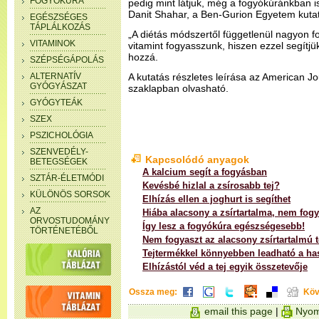
FOGYÓKÚRA
pedig mint látjuk, még a fogyókúránkban is 
Danit Shahar, a Ben-Gurion Egyetem kutat
EGÉSZSÉGES
TÁPLÁLKOZÁS
„A diétás módszertől függetlenül nagyon f
VITAMINOK
vitamint fogyasszunk, hiszen ezzel segítjük
hozzá.
SZÉPSÉGÁPOLÁS
ALTERNATÍV
A kutatás részletes leírása az American Jou
GYÓGYÁSZAT
szaklapban olvasható.
GYÓGYTEÁK
SZEX
PSZICHOLÓGIA
SZENVEDÉLY-
Kapcsolódó anyagok
BETEGSÉGEK
A kalcium segít a fogyásban
SZTÁR-ÉLETMÓDI
Kevésbé hizlal a zsírosabb tej?
KÜLÖNÖS SORSOK
Elhízás ellen a joghurt is segíthet
AZ
Hiába alacsony a zsírtartalma, nem fogy
ORVOSTUDOMÁNY
Így lesz a fogyókúra egészségesebb!
TÖRTÉNETÉBŐL
Nem fogyaszt az alacsony zsírtartalmú 
Tejtermékkel könnyebben leadható a has
Elhízástól véd a tej egyik összetevője
Ossza meg:
Köv
email this page
|
Nyom