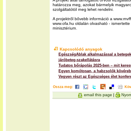
A projekt által támogatott orvosi vizsgálatok
határozza meg, azokat bármelyik magyar
szolgáltatótól meg lehet rendelni.
A projektről bővebb információ a www.mvff
www.ofa.hu oldalán olvasható - ismertett
minisztérium.
Kapcsolódó anyagok
EgészségAblak alkalmazással a betegek
járóbeteg-szakellátásra
Tudatos bőrápolás 2025-ben – mit kere
Egyen komótosan, a habzsolók kövéreb
Vegyen részt az Egészséges élet konfer
Ossza meg:
Köv
email this page
|
Nyom