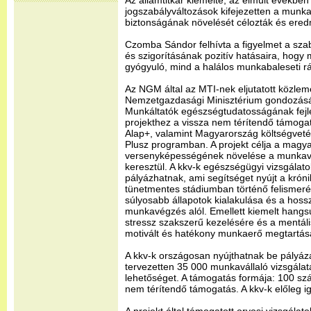
Az államtitkár kiemelte, az elmúlt évekbe
jogszabályváltozások kifejezetten a munk
biztonságának növelését célozták és ere
Czomba Sándor felhívta a figyelmet a sza
és szigorításának pozitív hatásaira, hogy
gyógyuló, mind a halálos munkabaleseti rá
Az NGM által az MTI-nek eljutatott közlem
Nemzetgazdasági Minisztérium gondozásá
Munkáltatók egészségtudatosságának fejl
projekthez a vissza nem térítendő támogat
Alap+, valamint Magyarország költségvetés
Plusz programban. A projekt célja a magya
versenyképességének növelése a munkav
keresztül. A kkv-k egészségügyi vizsgálat
pályázhatnak, ami segítséget nyújt a krón
tünetmentes stádiumban történő felismer
súlyosabb állapotok kialakulása és a hoss
munkavégzés alól. Emellett kiemelt hangsú
stressz szakszerű kezelésére és a mentális j
motivált és hatékony munkaerő megtartásá
A kkv-k országosan nyújthatnak be pályáza
tervezetten 35 000 munkavállaló vizsgála
lehetőséget. A támogatás formája: 100 szá
nem térítendő támogatás. A kkv-k előleg i