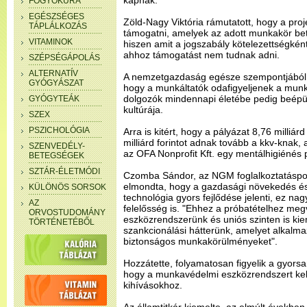
kapnak.
FOGYÓKÚRA
EGÉSZSÉGES
Zöld-Nagy Viktória rámutatott, hogy a pro
TÁPLÁLKOZÁS
támogatni, amelyek az adott munkakör be
VITAMINOK
hiszen amit a jogszabály kötelezettségkén
ahhoz támogatást nem tudnak adni.
SZÉPSÉGÁPOLÁS
ALTERNATÍV
A nemzetgazdaság egésze szempontjából f
GYÓGYÁSZAT
hogy a munkáltatók odafigyeljenek a munk
dolgozók mindennapi életébe pedig beépü
GYÓGYTEÁK
kultúrája.
SZEX
PSZICHOLÓGIA
Arra is kitért, hogy a pályázat 8,76 milliár
milliárd forintot adnak tovább a kkv-knak
SZENVEDÉLY-
az OFA Nonprofit Kft. egy mentálhigiénés 
BETEGSÉGEK
SZTÁR-ÉLETMÓDI
Czomba Sándor, az NGM foglalkoztatáspolit
elmondta, hogy a gazdasági növekedés é
KÜLÖNÖS SORSOK
technológia gyors fejlődése jelenti, ez n
AZ
felelősség is. "Ehhez a próbatételhez meg
ORVOSTUDOMÁNY
eszközrendszerünk és uniós szinten is ki
TÖRTÉNETÉBŐL
szankcionálási hátterünk, amelyet alkalma
biztonságos munkakörülményeket".
Hozzátette, folyamatosan figyelik a gyorsa
hogy a munkavédelmi eszközrendszert kell
kihívásokhoz.