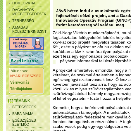
HOMEOPÁTIA
DAGANATOS
Jövő héten indul a munkáltatók egé
MEGBETEGEDÉSEK
fejlesztését célzó projekt, ami a Gazd
Innovációs Operatív Program (GINOP) 
TERHESSÉG
forint keretösszegből valósul meg
A MAGAS
KOLESZTERINSZINT
Zöld-Nagy Viktória munkaerőpiacért, mun
foglakoztatás-felügyeletért felelős helyette
kkv-kat célzó projekt megvalósításában k
Kft., ezért a pályázat az ofa.hu oldalon n
korábban a kkv-k számára ilyen pályázat 
ezért lesz egy egyhónapos próbaidőszak, 
pályázat informatikai felületét kipróbál
A projektet ismertetve, elmondta, hogy a m
kérelmet, de szakmai értelemben a legnag
NYÁRI EGÉSZSÉG
egészségügyi szakorvosnak lesz. Ő lesz az
Vérnyomás
követően javaslatot tesz arra, hogy az ad
közül kik és milyen szűrővizsgálatokon ve
Térdfájdalom
szűrővizsgálatokat bármely magyarországi
el lehet végeztetni - fűzte hozzá a helyette
TÉMÁINK
BETEGSÉGEK
Kiemelte, hogy a beérkezett pályázatokat 
automatikusan támogatják. A munkáltatók 
BABA-MAMA
szűrővizsgálatok fedezésére munkavállaló
EGÉSZSÉGES
forintos támogatásban részesülnek. A fog
ÉLETMÓD
szakorvosok pedig egy-egy dolgozóra vetít