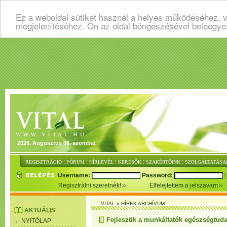
Ez a weboldal sütiket használ a helyes működéséhez, v
megjelenítéséhez. Ön az oldal böngészésével beleegye
2026. Augusztus 08. szombat
:
:
:
:
:
REGISZTRÁCIÓ
FÓRUM
HÍRLEVÉL
KERESŐK
SZAKÉRTŐINK
SZOLGÁLTATÁSA
Username:
Password:
Regisztrálni szeretnék!
Elfelejtettem a jelszavam
VITAL
»
HÍREK ARCHÍVUM
AKTUÁLIS
Fejlesztik a munkáltatók egészségtud
NYITÓLAP