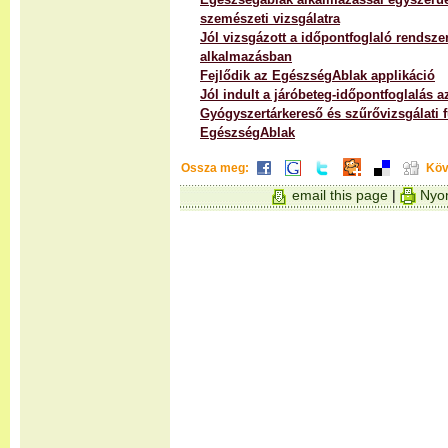
szemészeti vizsgálatra
Jól vizsgázott a időpontfoglaló rendsz
alkalmazásban
Fejlődik az EgészségAblak applikáció
Jól indult a járóbeteg-időpontfoglalás
Gyógyszertárkereső és szűrővizsgálati f
EgészségAblak
Ossza meg:
Köv
email this page
|
Nyom