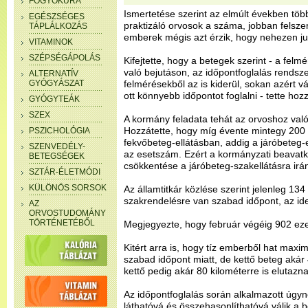
FOGYÓKÚRA
Ismertetése szerint az elmúlt években töb
EGÉSZSÉGES
praktizáló orvosok a száma, jobban felsze
TÁPLÁLKOZÁS
emberek mégis azt érzik, hogy nehezen ju
VITAMINOK
SZÉPSÉGÁPOLÁS
Kifejtette, hogy a betegek szerint - a felm
való bejutáson, az időpontfoglalás rendsze
ALTERNATÍV
GYÓGYÁSZAT
felmérésekből az is kiderül, sokan azért v
ott könnyebb időpontot foglalni - tette hoz
GYÓGYTEÁK
SZEX
A kormány feladata tehát az orvoshoz való 
Hozzátette, hogy míg évente mintegy 200 e
PSZICHOLÓGIA
fekvőbeteg-ellátásban, addig a járóbeteg-
SZENVEDÉLY-
az esetszám. Ezért a kormányzati beavatk
BETEGSÉGEK
csökkentése a járóbeteg-szakellátásra irán
SZTÁR-ÉLETMÓDI
KÜLÖNÖS SORSOK
Az államtitkár közlése szerint jelenleg 13
szakrendelésre van szabad időpont, az id
AZ
ORVOSTUDOMÁNY
TÖRTÉNETÉBŐL
Megjegyezte, hogy február végéig 902 ez
Kitért arra is, hogy tíz emberből hat maxi
szabad időpont miatt, de kettő beteg akár 
kettő pedig akár 80 kilométerre is elutazn
Az időpontfoglalás során alkalmazott úgyn
láthatóvá és összehasonlíthatóvá válik a b