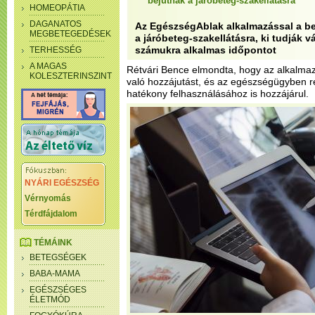
bejutnak a járóbeteg-szakellátásra
HOMEOPÁTIA
DAGANATOS
Az EgészségAblak alkalmazással a b
MEGBETEGEDÉSEK
a járóbeteg-szakellátásra, ki tudják 
számukra alkalmas időpontot
TERHESSÉG
A MAGAS
Rétvári Bence elmondta, hogy az alkalmazá
KOLESZTERINSZINT
való hozzájutást, és az egészségügyben r
hatékony felhasználásához is hozzájárul.
NYÁRI EGÉSZSÉG
Vérnyomás
Térdfájdalom
TÉMÁINK
BETEGSÉGEK
BABA-MAMA
EGÉSZSÉGES
ÉLETMÓD