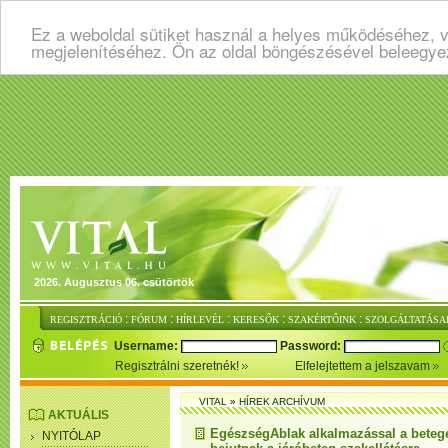
Ez a weboldal sütiket használ a helyes működéséhez, v
megjelenítéséhez. Ön az oldal böngészésével beleegye
2026. Augusztus 06. csütörtök
:
:
:
:
:
REGISZTRÁCIÓ
FÓRUM
HÍRLEVÉL
KERESŐK
SZAKÉRTŐINK
SZOLGÁLTATÁSA
Username:
Password:
Regisztrálni szeretnék!
Elfelejtettem a jelszavam
VITAL
»
HÍREK ARCHÍVUM
AKTUÁLIS
EgészségAblak alkalmazással a beteg
NYITÓLAP