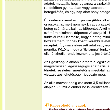
adatok mutatják, hogy ugyanaz a szakellá
rendelőben gyorsabban vagy lassabban m
betegellátás, és egy nap alatt hány beteget
Értékelése szerint az EgészségAblak alka
orvosokat is, mert nem nekik vagy a szakd
beteg számára alkalmas időpontot. Arról 
számára alkalmas időpontot választja ki - 
funkciói közül kiemelte, hogy a beteg mi
hozzáférhető, többek között korábbi lelete
receptek. Így nincs elveszett adat vagy 
mondta. Közölte, hogy a "tb-lámpa" funkci
ellenőrizhetik, rendelkeznek-e teljes érték
Az EgészségAblakban elérhető a legszéle
magyarországi egészségügyi adatbázis, a
tünetek részletes ismertetői is megtalálhat
visszajelzés lehetősége - jegyezte meg.
Az alkalmazást eddig csaknem 3,5 millióan 
alapján 2,9 millió ember be is jelentkezet
Kapcsolódó anyagok
Egészségablak alkalmazással egyszerűe