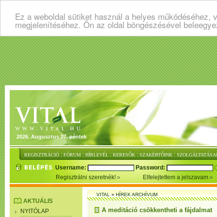
Ez a weboldal sütiket használ a helyes működéséhez, v
megjelenítéséhez. Ön az oldal böngészésével beleegye
2026. Augusztus 07. péntek
:
:
:
:
:
REGISZTRÁCIÓ
FÓRUM
HÍRLEVÉL
KERESŐK
SZAKÉRTŐINK
SZOLGÁLTATÁSA
Username:
Password:
Regisztrálni szeretnék!
Elfelejtettem a jelszavam
VITAL
»
HÍREK ARCHÍVUM
AKTUÁLIS
A meditáció csökkentheti a fájdalmat
NYITÓLAP