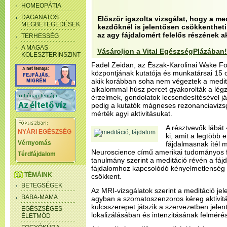
HOMEOPÁTIA
DAGANATOS
Először igazolta vizsgálat, hogy a me
MEGBETEGEDÉSEK
kezdőknél is jelentősen csökkentheti
az agy fájdalomért felelős részének ak
TERHESSÉG
A MAGAS
Vásároljon a Vital EgészségPlázában!
KOLESZTERINSZINT
Fadel Zeidan, az Észak-Karolinai Wake Fo
központjának kutatója és munkatársai 15 o
akik korábban soha nem végeztek a meditá
alkalommal húsz percet gyakorolták a légz
érzelmek, gondolatok lecsendesítésével jár
pedig a kutatók mágneses rezonanciavizsg
mérték agyi aktivitásukat.
A résztvevők lábát
NYÁRI EGÉSZSÉG
ki, amit a legtöbb 
Vérnyomás
fájdalmasnak ítél m
Neuroscience című amerikai tudományos f
Térdfájdalom
tanulmány szerint a meditáció révén a fájd
fájdalomhoz kapcsolódó kényelmetlenség 
TÉMÁINK
csökkent.
BETEGSÉGEK
Az MRI-vizsgálatok szerint a meditáció je
BABA-MAMA
agyban a szomatoszenzoros kéreg aktivitás
kulcsszerepet játszik a szervezetben jelen
EGÉSZSÉGES
lokalizálásában és intenzitásának felméré
ÉLETMÓD