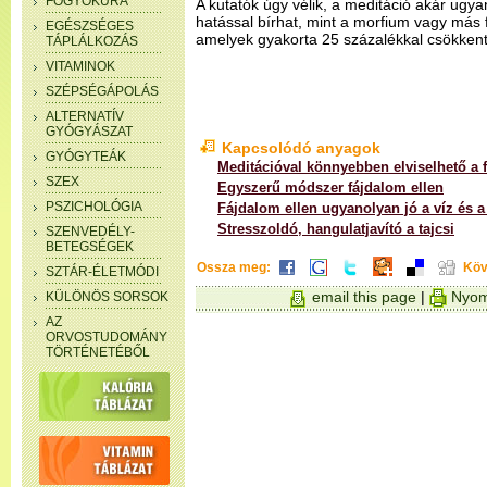
FOGYÓKÚRA
A kutatók úgy vélik, a meditáció akár ugya
hatással bírhat, mint a morfium vagy más f
EGÉSZSÉGES
amelyek gyakorta 25 százalékkal csökkenti
TÁPLÁLKOZÁS
VITAMINOK
SZÉPSÉGÁPOLÁS
ALTERNATÍV
GYÓGYÁSZAT
Kapcsolódó anyagok
GYÓGYTEÁK
Meditációval könnyebben elviselhető a 
SZEX
Egyszerű módszer fájdalom ellen
PSZICHOLÓGIA
Fájdalom ellen ugyanolyan jó a víz és a
Stresszoldó, hangulatjavító a tajcsi
SZENVEDÉLY-
BETEGSÉGEK
Ossza meg:
Köv
SZTÁR-ÉLETMÓDI
email this page
|
Nyom
KÜLÖNÖS SORSOK
AZ
ORVOSTUDOMÁNY
TÖRTÉNETÉBŐL