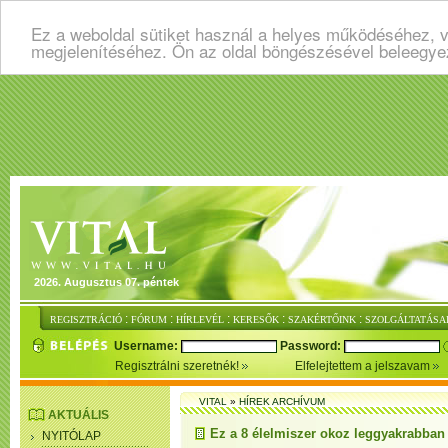
Ez a weboldal sütiket használ a helyes működéséhez, v
megjelenítéséhez. Ön az oldal böngészésével beleegye
2026. Augusztus 07. péntek
:
:
:
:
:
REGISZTRÁCIÓ
FÓRUM
HÍRLEVÉL
KERESŐK
SZAKÉRTŐINK
SZOLGÁLTATÁSA
Username:
Password:
Regisztrálni szeretnék!
Elfelejtettem a jelszavam
VITAL
»
HÍREK ARCHÍVUM
AKTUÁLIS
Ez a 8 élelmiszer okoz leggyakrabban 
NYITÓLAP