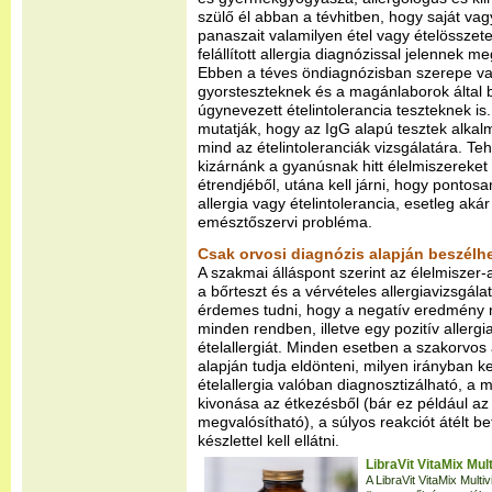
szülő él abban a tévhitben, hogy saját v
panaszait valamilyen étel vagy ételösszet
felállított allergia diagnózissal jelennek 
Ebben a téves öndiagnózisban szerepe va
gyorsteszteknek és a magánlaborok által b
úgynevezett ételintolerancia teszteknek is.
mutatják, hogy az IgG alapú tesztek alkalm
mind az ételintoleranciák vizsgálatára. Te
kizárnánk a gyanúsnak hitt élelmiszereket
étrendjéből, utána kell járni, hogy pontos
allergia vagy ételintolerancia, esetleg aká
emésztőszervi probléma.
Csak orvosi diagnózis alapján beszélhe
A szakmai álláspont szerint az élelmiszer-a
a bőrteszt és a vérvételes allergiavizsgál
érdemes tudni, hogy a negatív eredmény ne
minden rendben, illetve egy pozitív allergi
ételallergiát. Minden esetben a szakorvos
alapján tudja eldönteni, milyen irányban ke
ételallergia valóban diagnosztizálható, a 
kivonása az étkezésből (bár ez például az 
megvalósítható), a súlyos reakciót átélt b
készlettel kell ellátni.
LibraVit VitaMix Mul
A LibraVit VitaMix Mult