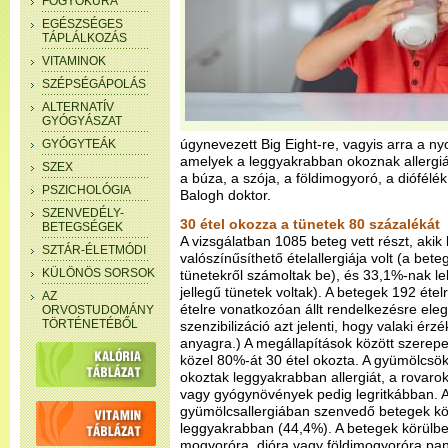
FOGYÓKÚRA
EGÉSZSÉGES
TÁPLÁLKOZÁS
VITAMINOK
SZÉPSÉGÁPOLÁS
ALTERNATÍV
GYÓGYÁSZAT
úgynevezett Big Eight-re, vagyis arra a ny
GYÓGYTEÁK
amelyek a leggyakrabban okoznak allergiát
SZEX
a búza, a szója, a földimogyoró, a diófélé
PSZICHOLÓGIA
Balogh doktor.
SZENVEDÉLY-
30 étel okozza a tünetek 80 százalékát
BETEGSÉGEK
A vizsgálatban 1085 beteg vett részt, aki
SZTÁR-ÉLETMÓDI
valószínűsíthető ételallergiája volt (a bete
KÜLÖNÖS SORSOK
tünetekről számoltak be), és 33,1%-nak leh
jellegű tünetek voltak). A betegek 192 étel
AZ
ételre vonatkozóan állt rendelkezésre eleg
ORVOSTUDOMÁNY
TÖRTÉNETÉBŐL
szenzibilizáció azt jelenti, hogy valaki érz
anyagra.) A megállapítások között szerepel
közel 80%-át 30 étel okozta. A gyümölcsök
okoztak leggyakrabban allergiát, a rovarok
vagy gyógynövények pedig legritkábban. 
gyümölcsallergiában szenvedő betegek közü
leggyakrabban (44,4%). A betegek körülbe
mogyoróra, dióra vagy földimogyoróra pan