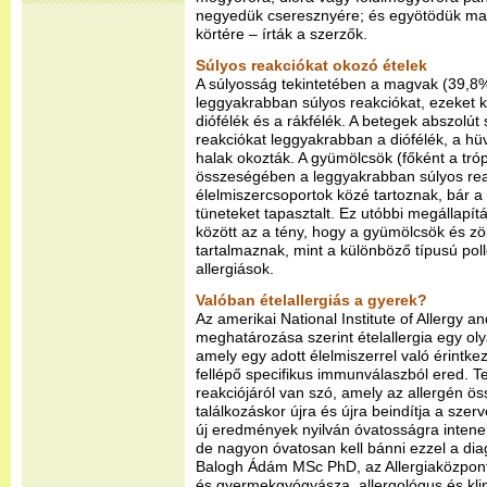
negyedük cseresznyére; és egyötödük man
körtére – írták a szerzők.
Súlyos reakciókat okozó ételek
A súlyosság tekintetében a magvak (39,8%
leggyakrabban súlyos reakciókat, ezeket k
diófélék és a rákfélék. A betegek abszolút
reakciókat leggyakrabban a diófélék, a hü
halak okozták. A gyümölcsök (főként a tró
összeségében a leggyakrabban súlyos rea
élelmiszercsoportok közé tartoznak, bár a
tüneteket tapasztalt. Ez utóbbi megállapít
között az a tény, hogy a gyümölcsök és zö
tartalmaznak, mint a különböző típusú po
allergiások.
Valóban ételallergiás a gyerek?
Az amerikai National Institute of Allergy a
meghatározása szerint ételallergia egy ol
amely egy adott élelmiszerrel való érintk
fellépő specifikus immunválaszból ered. T
reakciójáról van szó, amely az allergén öss
találkozáskor újra és újra beindítja a szer
új eredmények nyilván óvatosságra intenek 
de nagyon óvatosan kell bánni ezzel a dia
Balogh Ádám MSc PhD, az Allergiaközpon
és gyermekgyógyásza, allergológus és kli