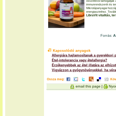
összetevői támogatják a
immunrendszerét és terhel
Mikrotápanyagai hozzáj
energiaszinthez. Tovább
LibraVit vitalitás, 
Forrás:
A
Kapcsolódó anyagok
Allergiára hajlamosítanak a gyerekkori p
Étel-intolerancia vagy ételallergia?
Érzékenyebbek az étel illatára az elhízo
Vigyázzon a gyógynövényekkel, ha véra
Ossza meg:
Köv
email this page
|
Nyom