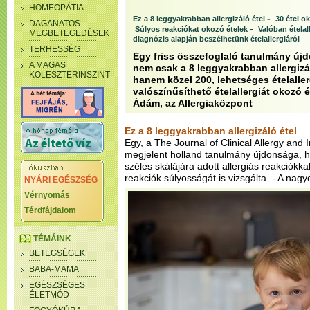
HOMEOPÁTIA
-
Ez a 8 leggyakrabban allergizáló étel
30 étel o
DAGANATOS
-
Súlyos reakciókat okozó ételek
Valóban ételal
MEGBETEGEDÉSEK
diagnózis alapján beszélhetünk ételallergiáról
TERHESSÉG
Egy friss összefoglaló tanulmány új
A MAGAS
nem csak a 8 leggyakrabban allergizál
KOLESZTERINSZINT
hanem közel 200, lehetséges ételaller
valószínűsíthető ételallergiát okozó é
Ádám, az Allergiaközpont
Ez a 8 leggyakrabban allergizáló étel
Egy, a The Journal of Clinical Allergy and
megjelent holland tanulmány újdonsága, h
széles skálájára adott allergiás reakciókkal
reakciók súlyosságát is vizsgálta.
- A nagy
NYÁRI EGÉSZSÉG
Vérnyomás
Térdfájdalom
TÉMÁINK
BETEGSÉGEK
BABA-MAMA
EGÉSZSÉGES
ÉLETMÓD