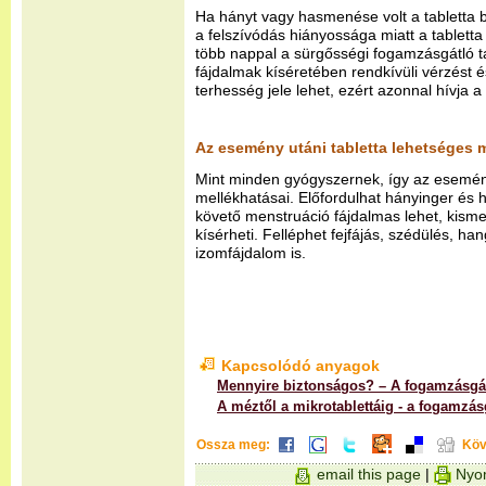
Ha hányt vagy hasmenése volt a tabletta 
a felszívódás hiányossága miatt a tablet
több nappal a sürgősségi fogamzásgátló ta
fájdalmak kíséretében rendkívüli vérzést é
terhesség jele lehet, ezért azonnal hívja a
Az esemény utáni tabletta lehetséges 
Mint minden gyógyszernek, így az esemény
mellékhatásai. Előfordulhat hányinger és 
követő menstruáció fájdalmas lehet, kism
kísérheti. Felléphet fejfájás, szédülés, ha
izomfájdalom is.
Kapcsolódó anyagok
Mennyire biztonságos? – A fogamzásgá
A méztől a mikrotablettáig - a fogamzás
Ossza meg:
Köv
email this page
|
Nyom