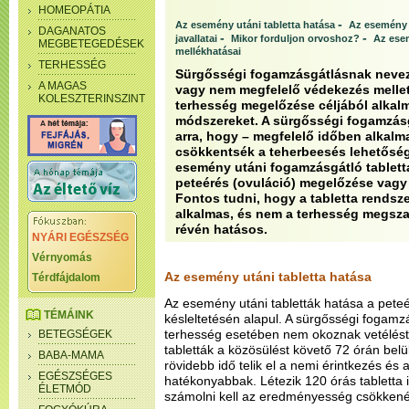
HOMEOPÁTIA
-
Az esemény utáni tabletta hatása
Az esemény 
DAGANATOS
-
-
javallatai
Mikor forduljon orvoshoz?
Az esem
MEGBETEGEDÉSEK
mellékhatásai
TERHESSÉG
Sürgősségi fogamzásgátlásnak nevez
A MAGAS
vagy nem megfelelő védekezés mellet
KOLESZTERINSZINT
terhesség megelőzése céljából alkal
módszereket. A sürgősségi fogamzás
arra, hogy – megfelelő időben alkalm
csökkentsék a teherbeesés lehetőségét
esemény utáni fogamzásgátló tablett
peteérés (ovuláció) megelőzése vagy 
Fontos tudni, hogy a tabletta rends
alkalmas, és nem a terhesség megsz
révén hatásos.
NYÁRI EGÉSZSÉG
Vérnyomás
Az esemény utáni tabletta hatása
Térdfájdalom
Az esemény utáni tabletták hatása a peteér
TÉMÁINK
késleltetésén alapul. A sürgősségi fogamzás
terhesség esetében nem okoznak vetélést
BETEGSÉGEK
tabletták a közösülést követő 72 órán bel
BABA-MAMA
rövidebb idő telik el a nemi érintkezés és 
EGÉSZSÉGES
hatékonyabbak. Létezik 120 órás tabletta i
ÉLETMÓD
számolni kell az eredményesség csökkené