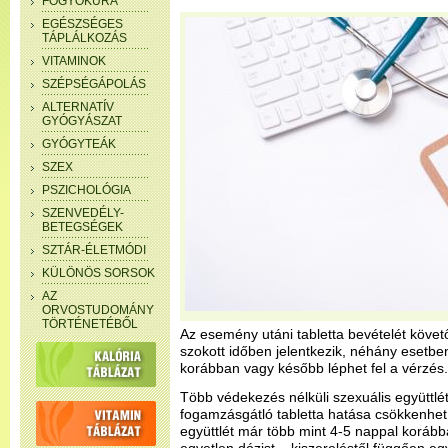
FOGYÓKÚRA
EGÉSZSÉGES
TÁPLÁLKOZÁS
VITAMINOK
SZÉPSÉGÁPOLÁS
ALTERNATÍV
GYÓGYÁSZAT
GYÓGYTEÁK
SZEX
PSZICHOLÓGIA
SZENVEDÉLY-
BETEGSÉGEK
SZTÁR-ÉLETMÓDI
KÜLÖNÖS SORSOK
AZ
ORVOSTUDOMÁNY
TÖRTÉNETÉBŐL
Az esemény utáni tabletta bevételét követ
szokott időben jelentkezik, néhány eset
korábban vagy később léphet fel a vérzés.
Több védekezés nélküli szexuális együttlé
fogamzásgátló tabletta hatása csökkenhet
együttlét már több mint 4-5 nappal koráb