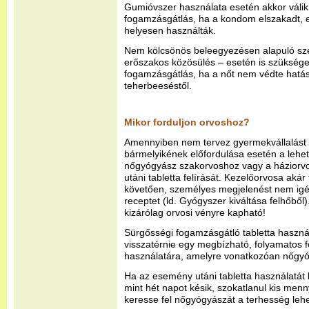
Gumióvszer használata esetén akkor váli
fogamzásgátlás, ha a kondom elszakadt, e
helyesen használták.
Nem kölcsönös beleegyezésen alapuló sze
erőszakos közösülés – esetén is szüksége
fogamzásgátlás, ha a nőt nem védte hatá
teherbeeséstől.
Mikor forduljon orvoshoz?
Amennyiben nem tervez gyermekvállalást v
bármelyikének előfordulása esetén a lehe
nőgyógyász szakorvoshoz vagy a háziorv
utáni tabletta felírását. Kezelőorvosa akár
követően, személyes megjelenést nem igén
receptet (ld. Gyógyszer kiváltása felhőből
kizárólag orvosi vényre kapható!
Sürgősségi fogamzásgátló tabletta használ
visszatérnie egy megbízható, folyamatos
használatára, amelyre vonatkozóan nőgyó
Ha az esemény utáni tabletta használatá
mint hét napot késik, szokatlanul kis menny
keresse fel nőgyógyászát a terhesség leh