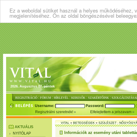
Ez a weboldal sütiket használ a helyes működéséhez, v
megjelenítéséhez. Ön az oldal böngészésével beleegye
2026. Augusztus 07. péntek
:
:
:
:
:
REGISZTRÁCIÓ
FÓRUM
HÍRLEVÉL
KERESŐK
SZAKÉRTŐINK
SZOLGÁLTATÁSA
Username:
Password:
Regisztrálni szeretnék!
Elfelejtettem a jelszavam
VITAL
»
BETEGSÉGEK
»
SZÜLÉSZET - NŐGYÓGY
AKTUÁLIS
Információk az esemény utáni tablettá
NYITÓLAP