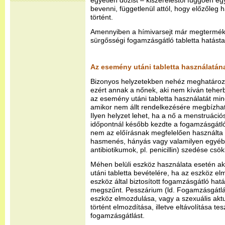
egyetlen dózist – kiszereléstől függően egy
bevenni, függetlenül attól, hogy előzőleg 
történt.
Amennyiben a hímivarsejt már megterméken
sürgősségi fogamzásgátló tabletta hatásta
Az esemény utáni tabletta használatána
Bizonyos helyzetekben nehéz meghatározn
ezért annak a nőnek, aki nem kíván teherb
az esemény utáni tabletta használatát min
amikor nem állt rendelkezésére megbízha
Ilyen helyzet lehet, ha a nő a menstruáció
időpontnál később kezdte a fogamzásgátló 
nem az előírásnak megfelelően használta a
hasmenés, hányás vagy valamilyen egyéb
antibiotikumok, pl. penicillin) szedése csö
Méhen belüli eszköz használata esetén a
utáni tabletta bevételére, ha az eszköz el
eszköz által biztosított fogamzásgátló hatá
megszűnt. Pesszárium (ld. Fogamzásgátlá
eszköz elmozdulása, vagy a szexuális ak
történt elmozdítása, illetve eltávolítása t
fogamzásgátlást.