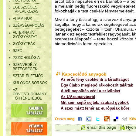
FOGYÓKÚRA
arcot több napsütés éri és barnább – a b
a melanin pedig fluoreszkáló vegyületeket
EGÉSZSÉGES
fokozhatják a test csekély fénytermelését.
TÁPLÁLKOZÁS
VITAMINOK
Mivel a fény összefügg a szervezet anyagc
sugallja, hogy a kamerák segítségével azo
SZÉPSÉGÁPOLÁS
betegségeket – közölte Hitoshi Okamura, c
ALTERNATÍV
látnánk az egész testfelület ragyogását, lá
GYÓGYÁSZAT
szervezet állapotát” – tette hozzá közölte
biomedicinális foton-specialita.
GYÓGYTEÁK
SZEX
PSZICHOLÓGIA
SZENVEDÉLY-
BETEGSÉGEK
Kapcsolódó anyagok
SZTÁR-ÉLETMÓDI
Az erős fény csökkenti a fáradtságot
KÜLÖNÖS SORSOK
Egy újabb meglepő rák-okozót találtak
AZ
A téli napsütés védi a szívünket
ORVOSTUDOMÁNY
Az UV-sugárzásról
TÖRTÉNETÉBŐL
Mit sem sejtő sejtek: szabad gyökök
A szex miatt fehér az európaiak bőre
Ossza meg:
Köv
email this page
|
Nyom