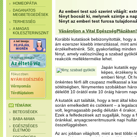
HOMEOPÁTIA
DAGANATOS
Az emberi test szó szerint világít: e
MEGBETEGEDÉSEK
fényt bocsát ki, melynek szintje a nap
fényt az emberi test furcsa tulajdons
TERHESSÉG
A MAGAS
Vásároljon a Vital EgészségPlázában!
KOLESZTERINSZINT
Korábbi kutatások bebizonyították, hogy a t
ám ezerszer kisebb intenzitással, mint a
érzékelhetnénk. Sőt, gyakorlatilag minden
fényt, amely valószínűleg a szabad gyökö
reakciók mellékterméke lehet.
Japán kutatók egye
képes, érzékeny k
emberi fényt. Öt
NYÁRI EGÉSZSÉG
önkéntes férfi állt csupasz mellkassal a ka
Vérnyomás
sötétségben, fénymentes szobákban háro
délelőtt 10 órától este 10 óráig három nap
Térdfájdalom
A kutatók azt találták, hogy a test által ki
során emelkedett és csökkent – a legalacs
TÉMÁINK
volt, legmagasabb pedig délután 4 órakor, 
BETEGSÉGEK
Ezek a felfedezések azt sugallják, hogy a
BABA-MAMA
óránkkal, anyagcsereritmusunk napi hullá
összefüggésben.
EGÉSZSÉGES
ÉLETMÓD
Az arc jobban világított, mint a test többi 