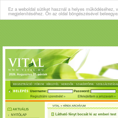
Ez a weboldal sütiket használ a helyes működéséhez, v
megjelenítéséhez. Ön az oldal böngészésével beleegye
2026. Augusztus 07. péntek
:
:
:
:
:
REGISZTRÁCIÓ
FÓRUM
HÍRLEVÉL
KERESŐK
SZAKÉRTŐINK
SZOLGÁLTATÁSA
Username:
Password:
Regisztrálni szeretnék!
Elfelejtettem a jelszavam
VITAL
»
HÍREK ARCHÍVUM
AKTUÁLIS
Látható fényt bocsát ki az emberi test
NYITÓLAP