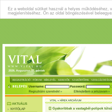
Ez a weboldal sütiket használ a helyes működéséhez, v
megjelenítéséhez. Ön az oldal böngészésével beleegye
2026. Augusztus 07. péntek
:
:
:
:
:
REGISZTRÁCIÓ
FÓRUM
HÍRLEVÉL
KERESŐK
SZAKÉRTŐINK
SZOLGÁLTATÁSA
Username:
Password:
Regisztrálni szeretnék!
Elfelejtettem a jelszavam
VITAL
»
HÍREK ARCHÍVUM
AKTUÁLIS
Gyakoribbak a vastagbél-polipok túls
NYITÓLAP