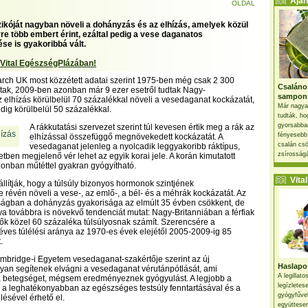
Ajánl
OLDAL
zikóját nagyban növeli a dohányzás és az elhízás, amelyek közül
re több embert érint, ezáltal pedig a vese daganatos
e is gyakoribbá vált.
 Vital EgészségPlázában!
rch UK most közzétett adatai szerint 1975-ben még csak 2 300
Csaláno
áltak, 2009-ben azonban már 9 ezer esetről tudtak Nagy-
sampon
z elhízás körülbelül 70 százalékkal növeli a vesedaganat kockázatát,
Már nagya
ig körülbelül 50 százalékkal.
tudták, ho
gyorsabban
A rákkutatási szervezet szerint túl kevesen értik meg a rák az
fényesebb
elhízással összefüggő megnövekedett kockázatát. A
csalán csö
vesedaganat jelenleg a nyolcadik leggyakoribb ráktípus,
zsírosságá
tben megjelenő vér lehet az egyik korai jele. A korán kimutatott
onban műtéttel gyakran gyógyítható.
Vital 
állítják, hogy a túlsúly bizonyos hormonok szintjének
évén növeli a vese-, az emlő-, a bél- és a méhrák kockázatát. Az
yságban a dohányzás gyakorisága az elmúlt 35 évben csökkent, de
ya továbbra is növekvő tendenciát mutat: Nagy-Britanniában a férfiak
nők közel 60 százaléka túlsúlyosnak számít. Szerencsére a
ves túlélési aránya az 1970-es évek elejétől 2005-2009-ig 85
.
mbridge-i Egyetem vesedaganat-szakértője szerint az új
Haslapos
yan segítenek elvágni a vesedaganat vérutánpótlását, ami
A legillat
 a betegséget, mégsem eredményeznek gyógyulást. A legjobb a
legízletes
 a leghatékonyabban az egészséges testsúly fenntartásával és a
gyógyfűve
ésével érhető el.
együttesen