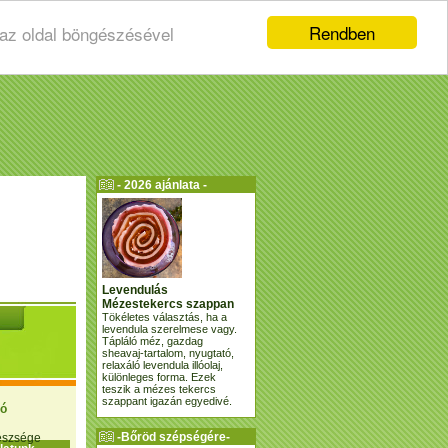
Rendben
 az oldal böngészésével
- 2026 ajánlata -
Levendulás
Mézestekercs szappan
Tökéletes választás, ha a
levendula szerelmese vagy.
Tápláló méz, gazdag
sheavaj-tartalom, nyugtató,
relaxáló levendula illóolaj,
különleges forma. Ezek
teszik a mézes tekercs
szappant igazán egyedivé.
ió
-Bőröd szépségére-
gészsége