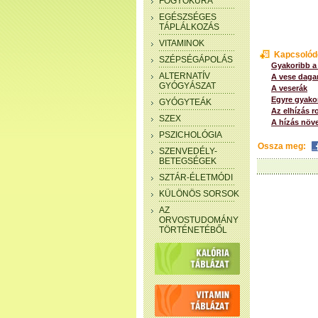
FOGYÓKÚRA
EGÉSZSÉGES
TÁPLÁLKOZÁS
VITAMINOK
Kapcsolód
SZÉPSÉGÁPOLÁS
Gyakoribb a
ALTERNATÍV
A vese dag
GYÓGYÁSZAT
A veserák
Egyre gyakor
GYÓGYTEÁK
Az elhízás r
SZEX
A hízás növ
PSZICHOLÓGIA
Ossza meg:
SZENVEDÉLY-
BETEGSÉGEK
SZTÁR-ÉLETMÓDI
KÜLÖNÖS SORSOK
AZ
ORVOSTUDOMÁNY
TÖRTÉNETÉBŐL