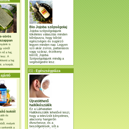
atunk
Bio Jojoba szépségolaj
Jojoba szépségolajunk
tökéletes választás minden
s-sörös
bőrtípusra, hogy bőröd
szappan
egészséges és sugárzó
legyen minden nap. Legyen
nyáink is
szó akár zsíros, pattanásos
gy sörtől
vagy száraz, érzékeny
 nő a haj,
bőrről, Jojoba
 lesz. A
Szépségolajunk mindig a
kkenti a haj
segítségedre lesz.
t, a korpát.
- Egészségpláza
ajánlatunk -
ajánló
Újratölthető
hallókészülék
Ez a Láthatatlan
ító koktél
Hallókészülék lehetővé teszi,
hogy a televíziót kényelmes,
osabb és
alacsony hangerőn
ebb
élvezhesse, és a
kből, melyek
beszélgetések, sőt a
 serkentik a