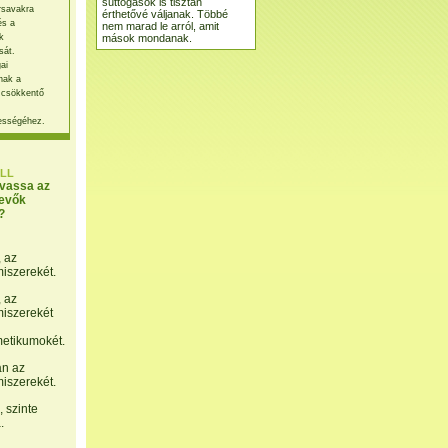
suttogások is tisztán
rsavakra
érthetővé váljanak. Többé
és a
nem marad le arról, amit
mások mondanak.
k
sát.
ai
nak a
 csökkentő
ességéhez.
LL
lvassa az
evők
?
, az
miszerekét.
, az
miszerekét
etikumokét.
án az
miszerekét.
 szinte
.