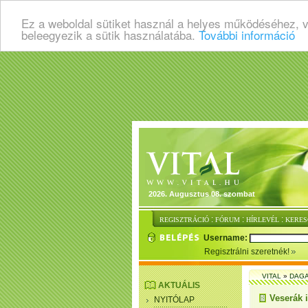
Ez a weboldal sütiket használ a helyes működéséhez, 
beleegyezik a sütik használatába.
További információ
2026. Augusztus 08. szombat
:
:
:
REGISZTRÁCIÓ
FÓRUM
HÍRLEVÉL
KERES
Username:
Regisztrálni szeretnék!
VITAL
»
DAGA
AKTUÁLIS
Veserák 
NYITÓLAP