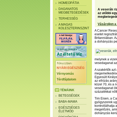
HOMEOPÁTIA
DAGANATOS
A veserák ri
MEGBETEGEDÉSEK
az utóbbi egy
megbetegedés
TERHESSÉG
Vásároljon a
A MAGAS
KOLESZTERINSZINT
A Cancer Resea
esetet regisztr
Britanniában. A
a dohányzás ped
melynek a vizele
vesedaganat az
NYÁRI EGÉSZSÉG
A szakértők azt 
megemelkedése r
Vérnyomás
Egyesült Királ
Térdfájdalom
az elhízás arán
közel 70, és a 
vesedaganat öté
TÉMÁINK
százalékkal nőtt
BETEGSÉGEK
Tim Eisen, a Ca
BABA-MAMA
gyógyszerek ug
kontrollálhatja
EGÉSZSÉGES
megelőzés, ami
ÉLETMÓD
dohányzás kerül