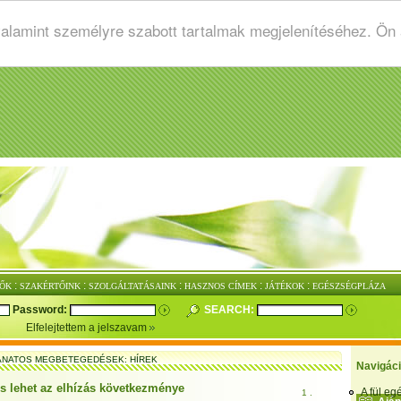
valamint személyre szabott tartalmak megjelenítéséhez. Ön
:
:
:
:
:
ŐK
SZAKÉRTŐINK
SZOLGÁLTATÁSAINK
HASZNOS CÍMEK
JÁTÉKOK
EGÉSZSÉGPLÁZA
Password:
SEARCH:
Elfelejtettem a jelszavam
NATOS MEGBETEGEDÉSEK: HÍREK
Navigác
is lehet az elhízás következménye
A fül e
1 .