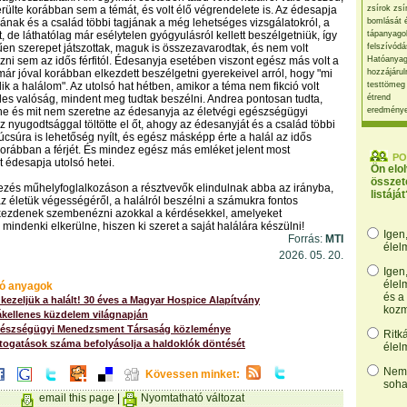
ülte korábban sem a témát, és volt élő végrendelete is. Az édesapja
zsírok zsí
nak és a család többi tagjának a még lehetséges vizsgálatokról, a
bomlását 
ott, de láthatólag már esélytelen gyógyulásról kellett beszélgetniük, így
tápanyago
en szerepet játszottak, maguk is összezavarodtak, és nem volt
felszívódá
ni sem az idős férfitól. Édesanyja esetében viszont egész más volt a
Hatóanyag
 már jóval korábban elkezdett beszélgetni gyerekeivel arról, hogy "mi
hozzájárul
ik a halálom". Az utolsó hat hétben, amikor a téma nem fikció volt
testtömeg
es valóság, mindent meg tudtak beszélni. Andrea pontosan tudta,
étrend
ne és mit nem szeretne az édesanyja az életvégi egészségügyi
eredmény
z nyugodtsággal töltötte el őt, ahogy az édesanyját és a család többi
 búcsúra is lehetőség nyílt, és egész másképp érte a halál az idős
korábban a férjét. És mindez egész más emléket jelent most
PO
 édesapja utolsó hetei.
Ön elo
összet
vezés műhelyfoglalkozáson a résztvevők elindulnak abba az irányba,
listáját
z életük végességéről, a halálról beszélni a számukra fontos
kezdenek szembenézni azokkal a kérdésekkel, amelyeket
mindenki elkerülne, hiszen ki szeret a saját halálára készülni!
Igen
Forrás:
MTI
élel
2026. 05. 20.
Igen
élel
ó anyagok
és a
kezeljük a halált! 30 éves a Magyar Hospice Alapítvány
kozm
ákellenes küzdelem világnapján
gészségügyi Menedzsment Társaság közleménye
Ritk
átogatások száma befolyásolja a haldoklók döntését
élel
Nem,
Kövessen minket:
soha
email this page
|
Nyomtatható változat