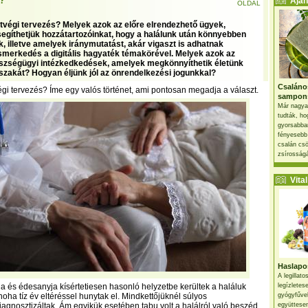
t?
Ajánl
OLDAL
letvégi tervezés? Melyek azok az előre elrendezhető ügyek,
egíthetjük hozzátartozóinkat, hogy a halálunk után könnyebben
k, illetve amelyek iránymutatást, akár vigaszt is adhatnak
merkedés a digitális hagyaték témakörével. Melyek azok az
szségügyi intézkedkedések, amelyek megkönnyíthetik életünk
őszakát? Hogyan éljünk jól az önrendelkezési jogunkkal?
Csaláno
végi tervezés? Íme egy valós történet, ami pontosan megadja a választ.
sampon
Már nagya
tudták, ho
gyorsabban
fényesebb
csalán csö
zsírosságá
Vital 
Haslapos
A legillat
 és édesanyja kísértetiesen hasonló helyzetbe kerültek a haláluk
legízletes
- noha tíz év eltéréssel hunytak el. Mindkettőjüknél súlyos
gyógyfűve
diagnosztizáltak. Ám egyikük esetében tabu volt a halálról való beszéd,
együttesen