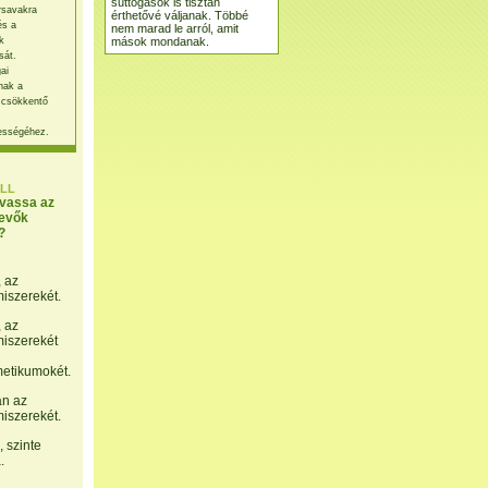
suttogások is tisztán
rsavakra
érthetővé váljanak. Többé
és a
nem marad le arról, amit
mások mondanak.
k
sát.
ai
nak a
 csökkentő
ességéhez.
LL
lvassa az
evők
?
, az
miszerekét.
, az
miszerekét
etikumokét.
án az
miszerekét.
 szinte
.