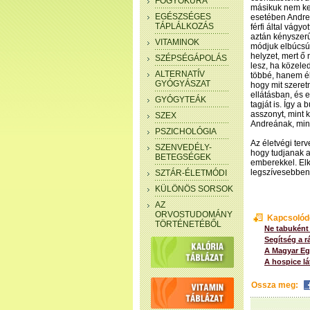
FOGYÓKÚRA
másikuk nem ker
EGÉSZSÉGES
esetében Andreá
TÁPLÁLKOZÁS
férfi által vágy
aztán kényszerű
VITAMINOK
módjuk elbúcsúz
helyzet, mert ő
SZÉPSÉGÁPOLÁS
lesz, ha közeled
ALTERNATÍV
többé, hanem él
GYÓGYÁSZAT
hogy mit szeret
ellátásban, és e
GYÓGYTEÁK
tagját is. Így a
asszonyt, mint 
SZEX
Andreának, mint
PSZICHOLÓGIA
Az életvégi ter
SZENVEDÉLY-
hogy tudjanak a
BETEGSÉGEK
emberekkel. El
legszívesebben 
SZTÁR-ÉLETMÓDI
KÜLÖNÖS SORSOK
AZ
ORVOSTUDOMÁNY
Kapcsolód
TÖRTÉNETÉBŐL
Ne tabuként 
Segítség a r
A Magyar E
A hospice l
Ossza meg: