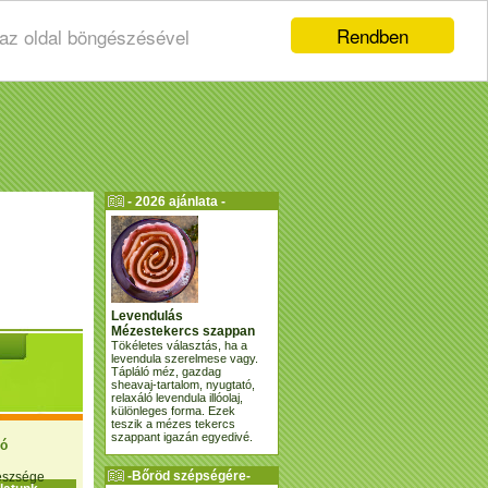
Rendben
 az oldal böngészésével
- 2026 ajánlata -
Levendulás
Mézestekercs szappan
Tökéletes választás, ha a
levendula szerelmese vagy.
Tápláló méz, gazdag
sheavaj-tartalom, nyugtató,
relaxáló levendula illóolaj,
különleges forma. Ezek
teszik a mézes tekercs
szappant igazán egyedivé.
ió
-Bőröd szépségére-
gészsége