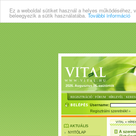
Ez a weboldal sütiket használ a helyes működéséhez, 
beleegyezik a sütik használatába.
További információ
2026. Augusztus 06. csütörtök
:
:
:
REGISZTRÁCIÓ
FÓRUM
HÍRLEVÉL
KERES
Username:
Regisztrálni szeretnék!
VITAL
»
HÍRE
AKTUÁLIS
A szerete
NYITÓLAP