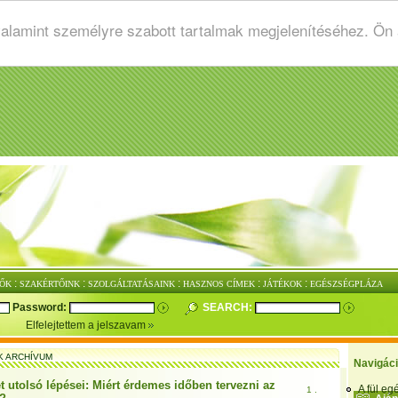
valamint személyre szabott tartalmak megjelenítéséhez. Ön
:
:
:
:
:
ŐK
SZAKÉRTŐINK
SZOLGÁLTATÁSAINK
HASZNOS CÍMEK
JÁTÉKOK
EGÉSZSÉGPLÁZA
Password:
SEARCH:
Elfelejtettem a jelszavam
K ARCHÍVUM
Navigác
t utolsó lépései: Miért érdemes időben tervezni az
A fül e
1 .