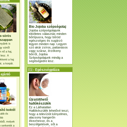
atunk
Bio Jojoba szépségolaj
Jojoba szépségolajunk
tökéletes választás minden
s-sörös
bőrtípusra, hogy bőröd
szappan
egészséges és sugárzó
legyen minden nap. Legyen
nyáink is
szó akár zsíros, pattanásos
gy sörtől
vagy száraz, érzékeny
 nő a haj,
bőrről, Jojoba
 lesz. A
Szépségolajunk mindig a
kkenti a haj
segítségedre lesz.
t, a korpát.
- Egészségpláza
ajánlatunk -
ajánló
Újratölthető
hallókészülék
Ez a Láthatatlan
ító koktél
Hallókészülék lehetővé teszi,
hogy a televíziót kényelmes,
osabb és
alacsony hangerőn
ebb
élvezhesse, és a
kből, melyek
beszélgetések, sőt a
 serkentik a