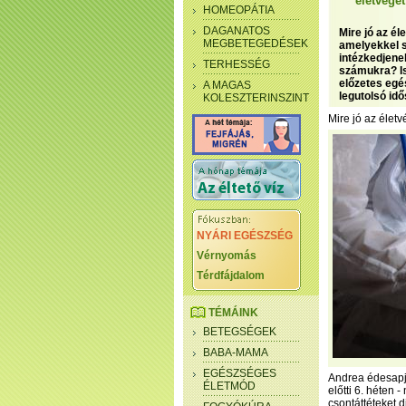
életvége
HOMEOPÁTIA
DAGANATOS
Mire jó az é
MEGBETEGEDÉSEK
amelyekkel s
intézkedjene
TERHESSÉG
számukra? Is
előzetes egé
A MAGAS
legutolsó id
KOLESZTERINSZINT
Mire jó az élet
NYÁRI EGÉSZSÉG
Vérnyomás
Térdfájdalom
TÉMÁINK
BETEGSÉGEK
BABA-MAMA
EGÉSZSÉGES
Andrea édesapja
ÉLETMÓD
előtti 6. héten 
csontáttéteket 