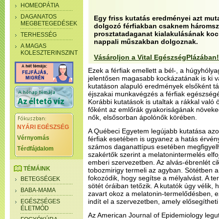
HOMEOPÁTIA
DAGANATOS
Egy friss kutatás eredményei azt mut
MEGBETEGEDÉSEK
dolgozó férfiakban csaknem hároms
prosztatadaganat kialakulásának koc
TERHESSÉG
nappali műszakban dolgoznak.
A MAGAS
KOLESZTERINSZINT
Vásároljon a Vital EgészségPlázában!
Ezek a férfiak emellett a bél-, a húgyhóly
jelentősen magasabb kockázatának is ki v
kutatáson alapuló eredmények elsőként tár
éjszakai munkavégzés a férfiak egészségér
Korábbi kutatások is utaltak a rákkal val
főként az emlőrák gyakoriságának növeke
nők, elsősorban ápolónők körében.
NYÁRI EGÉSZSÉG
A Québeci Egyetem legújabb kutatása azo
Vérnyomás
férfiak esetében is ugyanez a hatás érvén
számos daganattípus esetében megfigyelh
Térdfájdalom
szakértők szerint a melatonintermelés elf
emberi szervezetben. Az alvás-ébrenlét ci
TÉMÁINK
tobozmirigy termeli az agyban. Sötétben 
fokozódik, hogy segítse a mélyalvást. A t
BETEGSÉGEK
sötét óráiban tetőzik. A kutatók úgy vélik,
BABA-MAMA
zavart okoz a melatonin-termelődésben, ez
indít el a szervezetben, amely elősegítheti
EGÉSZSÉGES
ÉLETMÓD
Az American Journal of Epidemiology leg