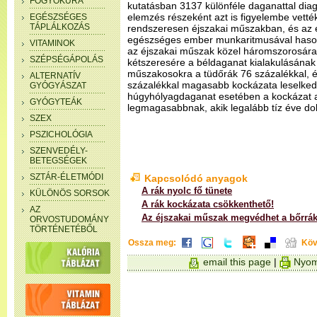
FOGYÓKÚRA
kutatásban 3137 különféle daganattal diagno
elemzés részeként azt is figyelembe vetté
EGÉSZSÉGES
TÁPLÁLKOZÁS
rendszeresen éjszakai műszakban, és az
egészséges ember munkaritmusával hasonlí
VITAMINOK
az éjszakai műszak közel háromszorosára 
SZÉPSÉGÁPOLÁS
kétszeresére a béldaganat kialakulásának 
műszakosokra a tüdőrák 76 százalékkal, 
ALTERNATÍV
százalékkal magasabb kockázata leselkedet
GYÓGYÁSZAT
húgyhólyagdaganat esetében a kockázat 
GYÓGYTEÁK
legmagasabbnak, akik legalább tíz éve do
SZEX
PSZICHOLÓGIA
SZENVEDÉLY-
BETEGSÉGEK
SZTÁR-ÉLETMÓDI
Kapcsolódó anyagok
A rák nyolc fő tünete
KÜLÖNÖS SORSOK
A rák kockázata csökkenthető!
AZ
Az éjszakai műszak megvédhet a bőrrák
ORVOSTUDOMÁNY
TÖRTÉNETÉBŐL
Ossza meg:
Köv
email this page
|
Nyom