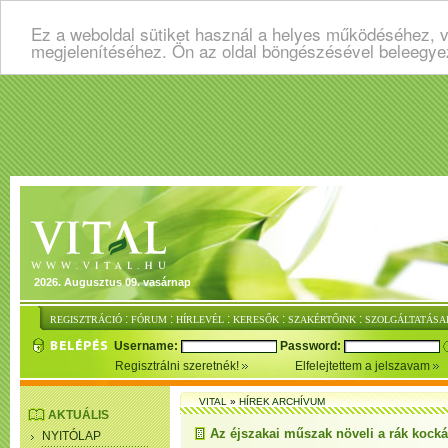
Ez a weboldal sütiket használ a helyes működéséhez, v
megjelenítéséhez. Ön az oldal böngészésével beleegye
2026. Augusztus 09. vasárnap
:
:
:
:
:
REGISZTRÁCIÓ
FÓRUM
HÍRLEVÉL
KERESŐK
SZAKÉRTŐINK
SZOLGÁLTATÁSA
Username:
Password:
Regisztrálni szeretnék!
Elfelejtettem a jelszavam
VITAL
»
HÍREK ARCHÍVUM
AKTUÁLIS
Az éjszakai műszak növeli a rák kocká
NYITÓLAP