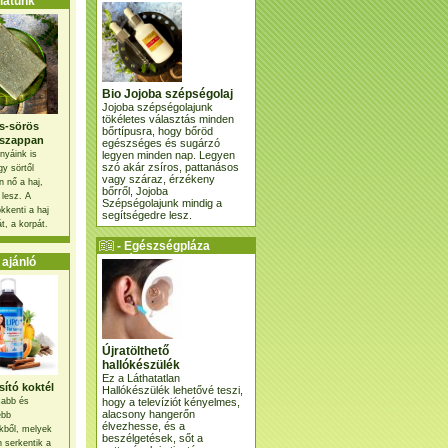
atunk
Bio Jojoba szépségolaj
Jojoba szépségolajunk
tökéletes választás minden
s-sörös
bőrtípusra, hogy bőröd
szappan
egészséges és sugárzó
legyen minden nap. Legyen
nyáink is
szó akár zsíros, pattanásos
gy sörtől
vagy száraz, érzékeny
 nő a haj,
bőrről, Jojoba
 lesz. A
Szépségolajunk mindig a
kkenti a haj
segítségedre lesz.
t, a korpát.
- Egészségpláza
ajánlatunk -
ajánló
Újratölthető
hallókészülék
Ez a Láthatatlan
ító koktél
Hallókészülék lehetővé teszi,
hogy a televíziót kényelmes,
osabb és
alacsony hangerőn
ebb
élvezhesse, és a
kből, melyek
beszélgetések, sőt a
 serkentik a