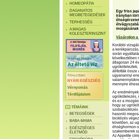
HOMEOPÁTIA
DAGANATOS
Egy friss ja
MEGBETEGEDÉSEK
irányban tör
éhségérzetet
TERHESSÉG
étvágyszabál
mozgásának 
A MAGAS
KOLESZTERINSZINT
Vásároljon a
Korábbi vizsgál
a kerékpározás,
során egyáltalá
következtében m
átlagosan 24 év
ugróköteleztek,
állították össze
ugyanannyi ener
valamennyiüknek
NYÁRI EGÉSZSÉG
mennyire éhesek
Vérnyomás
Az eredmények 
Térdfájdalom
ugrókötelezés, 
és ez a mozgást
hogy az ugrókö
TÉMÁINK
szobabiciklizés
BETEGSÉGEK
hasonló megoszl
biciklizés vége
BABA-MAMA
követően, az ug
éhséghormon-szi
EGÉSZSÉGES
szakemberek sz
ÉLETMÓD
Az Appetite cí