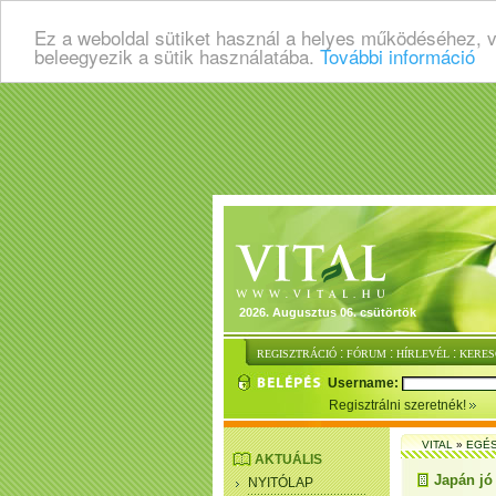
Ez a weboldal sütiket használ a helyes működéséhez, 
beleegyezik a sütik használatába.
További információ
2026. Augusztus 06. csütörtök
:
:
:
REGISZTRÁCIÓ
FÓRUM
HÍRLEVÉL
KERES
Username:
Regisztrálni szeretnék!
VITAL
»
EGÉ
AKTUÁLIS
Japán jó
NYITÓLAP