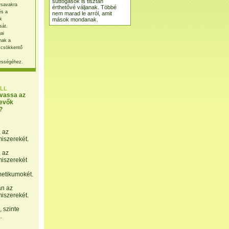
suttogások is tisztán
rsavakra
érthetővé váljanak. Többé
és a
nem marad le arról, amit
mások mondanak.
k
sát.
ai
nak a
 csökkentő
ességéhez.
LL
lvassa az
evők
?
, az
miszerekét.
, az
miszerekét
etikumokét.
án az
miszerekét.
 szinte
.