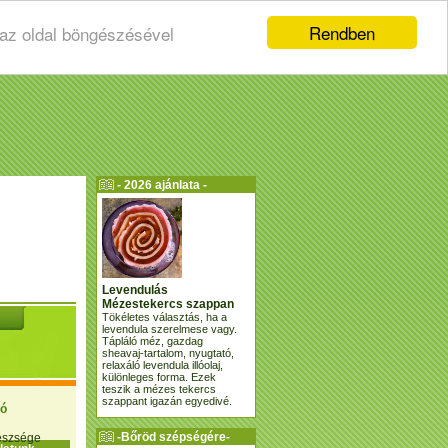
Rendben
 az oldal böngészésével
- 2026 ajánlata -
Levendulás
Mézestekercs szappan
Tökéletes választás, ha a
levendula szerelmese vagy.
Tápláló méz, gazdag
sheavaj-tartalom, nyugtató,
relaxáló levendula illóolaj,
különleges forma. Ezek
teszik a mézes tekercs
szappant igazán egyedivé.
ió
-Bőröd szépségére-
gészsége