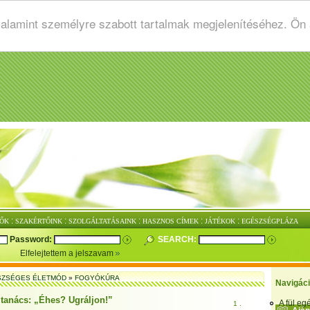
valamint személyre szabott tartalmak megjelenítéséhez. Ön
:
:
:
:
:
ŐK
SZAKÉRTŐINK
SZOLGÁLTATÁSAINK
HASZNOS CÍMEK
JÁTÉKOK
EGÉSZSÉGPLÁZA
Password:
SEARCH:
Elfelejtettem a jelszavam
SZSÉGES ÉLETMÓD
»
FOGYÓKÚRA
Navigác
 tanács: „Éhes? Ugráljon!”
A fül e
1 .