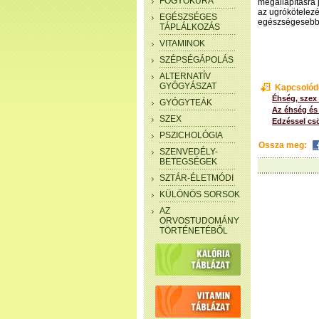
FOGYÓKÚRA
megállapításra 
az ugrókötelezés
EGÉSZSÉGES
egészségesebb 
TÁPLÁLKOZÁS
VITAMINOK
SZÉPSÉGÁPOLÁS
ALTERNATÍV
GYÓGYÁSZAT
Kapcsolód
Éhség, szex
GYÓGYTEÁK
Az éhség és a
SZEX
Edzéssel cs
PSZICHOLÓGIA
Ossza meg:
SZENVEDÉLY-
BETEGSÉGEK
SZTÁR-ÉLETMÓDI
KÜLÖNÖS SORSOK
AZ
ORVOSTUDOMÁNY
TÖRTÉNETÉBŐL