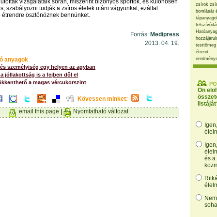
jutottak vizsgálataik során, miszerint bizonyos sportok, és különösen
zsírok zsí
, szabályozni tudják a zsíros ételek utáni vágyunkat, ezáltal
bomlását 
étrendre ösztönöznek bennünket.
tápanyago
felszívódá
Hatóanyag
Forrás:
Medipress
hozzájárul
2013. 04. 19.
testtömeg
étrend
ó anyagok
eredmény
 és személyiség egy helyen az agyban
 jóllakottság is a fejben dől el
ökkenthető a magas vércukorszint
PO
Ön elo
összet
Kövessen minket:
listáját
email this page
|
Nyomtatható változat
Igen
élel
Igen
élel
és a
kozm
Ritk
élel
Nem,
soha