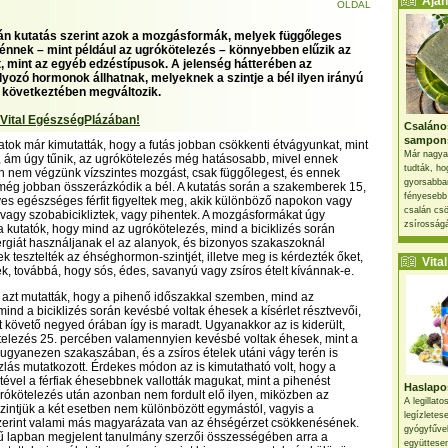
Ajánl
OLDAL
pán kutatás szerint azok a mozgásformák, melyek függőleges
ténnek – mint például az ugrókötelezés – könnyebben elűzik az
, mint az egyéb edzéstípusok. A jelenség hátterében az
yozó hormonok állhatnak, melyeknek a szintje a bél ilyen irányú
következtében megváltozik.
 Vital EgészségPlázában!
Csaláno
sampon
atok már kimutatták, hogy a futás jobban csökkenti étvágyunkat, mint
Már nagya
 ám úgy tűnik, az ugrókötelezés még hatásosabb, mivel ennek
tudták, ho
n nem végzünk vízszintes mozgást, csak függőlegest, és ennek
gyorsabban
ég jobban összerázkódik a bél. A kutatás során a szakemberek 15,
fényesebb
es egészséges férfit figyeltek meg, akik különböző napokon vagy
csalán csö
 vagy szobabicikliztek, vagy pihentek. A mozgásformákat úgy
zsírosságá
 a kutatók, hogy mind az ugrókötelezés, mind a biciklizés során
giát használjanak el az alanyok, és bizonyos szakaszoknál
 tesztelték az éhséghormon-szintjét, illetve meg is kérdezték őket,
Vital 
, továbbá, hogy sós, édes, savanyú vagy zsíros ételt kívánnak-e.
azt mutatták, hogy a pihenő időszakkal szemben, mind az
mind a biciklizés során kevésbé voltak éhesek a kísérlet résztvevői,
 követő negyed órában így is maradt. Ugyanakkor az is kiderült,
telezés 25. percében valamennyien kevésbé voltak éhesek, mint a
 ugyanezen szakaszában, és a zsíros ételek utáni vágy terén is
ás mutatkozott. Érdekes módon az is kimutatható volt, hogy a
ztével a férfiak éhesebbnek vallották magukat, mint a pihenést
Haslapos
rókötelezés után azonban nem fordult elő ilyen, miközben az
A legillat
ntjük a két esetben nem különbözött egymástól, vagyis a
legízletes
erint valami más magyarázata van az éhségérzet csökkenésének.
gyógyfűve
mű lapban megjelent tanulmány szerzői összességében arra a
együttesen