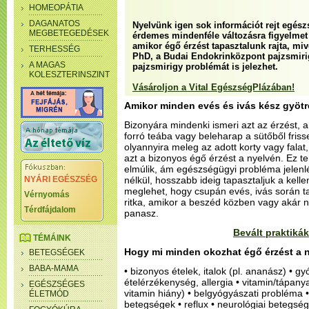
HOMEOPÁTIA
DAGANATOS
Nyelvünk igen sok információt rejt egészs
MEGBETEGEDÉSEK
érdemes mindenféle változásra figyelmet f
amikor égő érzést tapasztalunk rajta, mi
TERHESSÉG
PhD, a Budai Endokrinközpont pajzsmirigy
A MAGAS
pajzsmirigy problémát is jelezhet.
KOLESZTERINSZINT
Vásároljon a Vital EgészségPlázában!
Amikor minden evés és ivás kész gyöt
Bizonyára mindenki ismeri azt az érzést, 
forró teába vagy beleharap a sütőből fris
olyannyira meleg az adott korty vagy falat
azt a bizonyos égő érzést a nyelvén. Ez t
elmúlik, ám egészségügyi probléma jelenlé
NYÁRI EGÉSZSÉG
nélkül, hosszabb ideig tapasztaljuk a kelle
meglehet, hogy csupán evés, ivás során t
Vérnyomás
ritka, amikor a beszéd közben vagy akár ny
Térdfájdalom
panasz.
Bevált praktikák
TÉMÁINK
Hogy mi minden okozhat égő érzést a 
BETEGSÉGEK
BABA-MAMA
• bizonyos ételek, italok (pl. ananász) • 
ételérzékenység, allergia • vitamin/tápany
EGÉSZSÉGES
vitamin hiány) • belgyógyászati probléma
ÉLETMÓD
betegségek • reflux • neurológiai betegsége