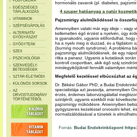
FOGYÓKÚRA
hormonális zavarok (pl. diabetes, pajzsmir
EGÉSZSÉGES
4 szuper hatóanyag a natúr kozmetiká
TÁPLÁLKOZÁS
VITAMINOK
Pajzsmirigy alulműködéssel is összefü
SZÉPSÉGÁPOLÁS
Amennyiben valaki már egy ideje – vagy vi
ALTERNATÍV
kellemetlen égő érzést a nyelvén, úgy ér
GYÓGYÁSZAT
is gyanakodni, ugyanis előfordulhat, hogy 
ha a nyelv meg is duzzad, és a fájdalom sz
GYÓGYTEÁK
(burning mouth syndrome). A probléma bár
SZEX
pajzsmirigy alulműködésnek, de egy nápol
ritka a panasz. Ugyanis a kutatásuk során
PSZICHOLÓGIA
kontroll csoportban, akik égő száj szindr
SZENVEDÉLY-
mindegyikőjüknél fennállt valamilyen mért
BETEGSÉGEK
Megfelelő kezeléssel elbúcsúzhat az ég
SZTÁR-ÉLETMÓDI
KÜLÖNÖS SORSOK
Dr. Békési Gábor PhD, a Budai Endokrinkö
specialistája azt javasolja, amennyiben Ön
AZ
érzés, érdemes laborvizsgálattal megbizo
ORVOSTUDOMÁNY
TÖRTÉNETÉBŐL
szintjéről, ugyanis ezekből már következte
pajzsmirigy működésre. Amennyiben bebiz
gyógyszeres kezeléssel orvosolni lehet, é
normalizálódásával a tünetek is elmúlhatn
Forrás:
Budai Endokrinközpont https