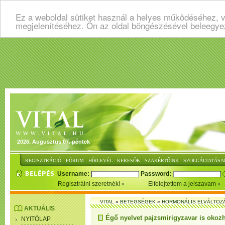
Ez a weboldal sütiket használ a helyes működéséhez, v
megjelenítéséhez. Ön az oldal böngészésével beleegye
2026. Augusztus 07. péntek
:
:
:
:
:
REGISZTRÁCIÓ
FÓRUM
HÍRLEVÉL
KERESŐK
SZAKÉRTŐINK
SZOLGÁLTATÁSA
Username:
Password:
Regisztrálni szeretnék!
Elfelejtettem a jelszavam
VITAL
»
BETEGSÉGEK
»
HORMONÁLIS ELVÁLTOZ
AKTUÁLIS
Égő nyelvet pajzsmirigyzavar is okoz
NYITÓLAP