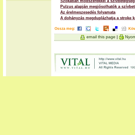
Szokatlan módszerekkel a szívbetegsé
Pulzus alapján megjósolhatók a szívbe
Az érelmeszesedés folyamata
A dohányzás megduplázhatja a stroke k
Ossza meg:
Köv
email this page
|
Nyom