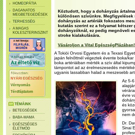
HOMEOPÁTIA
DAGANATOS
Köztudott, hogy a dohányzás ártalma
MEGBETEGEDÉSEK
különösen szívünkre. Megfigyelések 
dohányzás az artériák fokozatos mes
TERHESSÉG
kutatás szerint ez a folyamat kétszer
A MAGAS
dohányzóknál, ez pedig megnöveli es
KOLESZTERINSZINT
stroke kialakulására.
Vásároljon a Vital EgészségPlázában!
A Tokiói Orvosi Egyetem és a Texasi Egyet
japán felnőttnél végeztek évente boka/kar 
boka artériáiban mérték a szív által kipu
támpontot ad az érelmeszesedés mértékén
ugyanis lassabban halad a meszesebb art
NYÁRI EGÉSZSÉG
Az 5-6
Vérnyomás
alapján
vérára
Térdfájdalom
évre v
dohány
TÉMÁINK
és köz
gyorsa
BETEGSÉGEK
nem d
BABA-MAMA
Dr. Da
EGÉSZSÉGES
Sinai 
ÉLETMÓD
profes