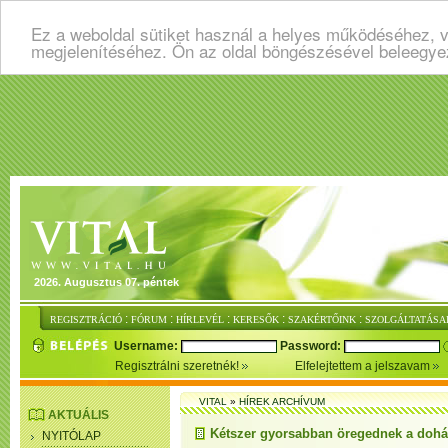
Ez a weboldal sütiket használ a helyes működéséhez, v
megjelenítéséhez. Ön az oldal böngészésével beleegye
2026. Augusztus 07. péntek
:
:
:
:
:
REGISZTRÁCIÓ
FÓRUM
HÍRLEVÉL
KERESŐK
SZAKÉRTŐINK
SZOLGÁLTATÁSA
Username:
Password:
Regisztrálni szeretnék!
Elfelejtettem a jelszavam
VITAL
»
HÍREK ARCHÍVUM
AKTUÁLIS
Kétszer gyorsabban öregednek a dohá
NYITÓLAP