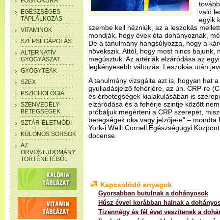
FOGYÓKÚRA
tovább
való l
EGÉSZSÉGES
TÁPLÁLKOZÁS
egyik 
szembe kell nézniük, az a leszokás mellett
VITAMINOK
mondják, hogy évek óta dohányoznak, mé
SZÉPSÉGÁPOLÁS
De a tanulmány hangsúlyozza, hogy a ká
növekszik. Attól, hogy most nincs bajunk, 
ALTERNATÍV
megúsztuk. Az artériák elzáródása az egyi
GYÓGYÁSZAT
legkényesebb változás. Leszokás után javu
GYÓGYTEÁK
A tanulmány vizsgálta azt is, hogyan hat 
SZEX
gyulladásjelző fehérjére, az ún. CRP-re (C-
PSZICHOLÓGIA
és érbetegségek kialakulásában is szerepet
elzáródása és a fehérje szintje között nem
SZENVEDÉLY-
BETEGSÉGEK
próbáljuk megérteni a CRP szerepét, misze
betegségek oka vagy jelzője-e” – mondta 
SZTÁR-ÉLETMÓDI
York-i Weill Cornell Egészségügyi Központ
KÜLÖNÖS SORSOK
docense.
AZ
ORVOSTUDOMÁNY
TÖRTÉNETÉBŐL
Kapcsolódó anyagok
Gyorsabban butulnak a dohányosok
Húsz évvel korábban halnak a dohányo
Tizennégy és fél évet veszítenek a doh