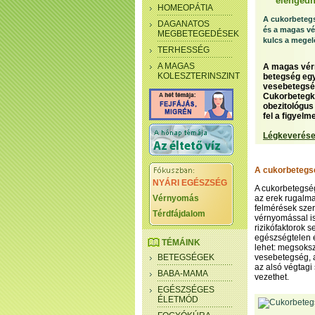
elengedh
HOMEOPÁTIA
A cukorbeteg
DAGANATOS
és a magas vé
MEGBETEGEDÉSEK
kulcs a mege
TERHESSÉG
A MAGAS
A magas vérn
KOLESZTERINSZINT
betegség egy
vesebetegség 
Cukorbetegkö
obezitológus
fel a figyelme
Légkeverése
A cukorbetegs
NYÁRI EGÉSZSÉG
A cukorbetegség
Vérnyomás
az erek rugalma
felmérések szer
Térdfájdalom
vérnyomással is
rizikófaktorok s
egészségtelen é
TÉMÁINK
lehet: megsoksz
BETEGSÉGEK
vesebetegség, a
az alsó végtagi
BABA-MAMA
vezethet.
EGÉSZSÉGES
ÉLETMÓD