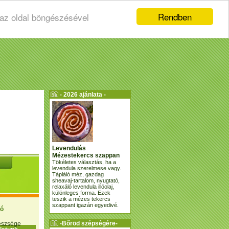
Rendben
 az oldal böngészésével
- 2026 ajánlata -
Levendulás
Mézestekercs szappan
Tökéletes választás, ha a
levendula szerelmese vagy.
Tápláló méz, gazdag
sheavaj-tartalom, nyugtató,
relaxáló levendula illóolaj,
különleges forma. Ezek
teszik a mézes tekercs
szappant igazán egyedivé.
ió
-Bőröd szépségére-
gészsége