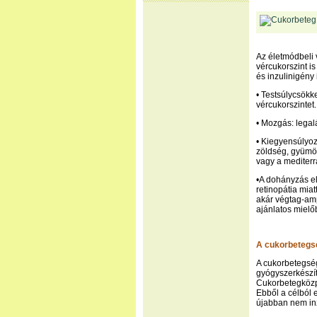
Az életmódbeli 
vércukorszint i
és inzulinigény
• Testsúlycsökke
vércukorszintet.
• Mozgás: legalá
• Kiegyensúlyozo
zöldség, gyümöl
vagy a mediterr
•A dohányzás el
retinopátia miat
akár végtag-amp
ajánlatos mielő
A cukorbetegs
A cukorbetegsé
gyógyszerkészít
Cukorbetegközp
Ebből a célból 
újabban nem inz