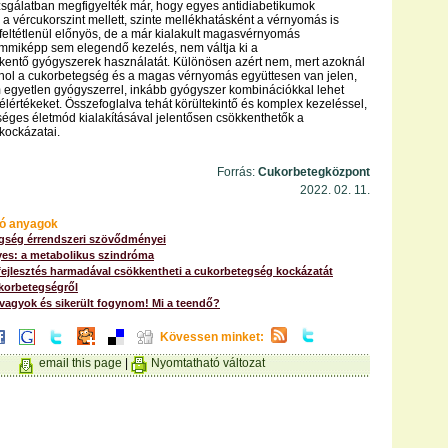
izsgálatban megfigyelték már, hogy egyes antidiabetikumok
a vércukorszint mellett, szinte mellékhatásként a vérnyomás is
feltétlenül előnyös, de a már kialakult magasvérnyomás
mmiképp sem elegendő kezelés, nem váltja ki a
entő gyógyszerek használatát. Különösen azért nem, mert azoknál
ahol a cukorbetegség és a magas vérnyomás együttesen van jelen,
egyetlen gyógyszerrel, inkább gyógyszer kombinációkkal lehet
célértékeket. Összefoglalva tehát körültekintő és komplex kezeléssel,
éges életmód kialakításával jelentősen csökkenthetők a
ockázatai.
Forrás:
Cukorbetegközpont
2022. 02. 11.
ó anyagok
gség érrendszeri szövődményei
yes: a metabolikus szindróma
fejlesztés harmadával csökkentheti a cukorbetegség kockázatát
ukorbetegségről
vagyok és sikerült fogynom! Mi a teendő?
Kövessen minket:
email this page
|
Nyomtatható változat