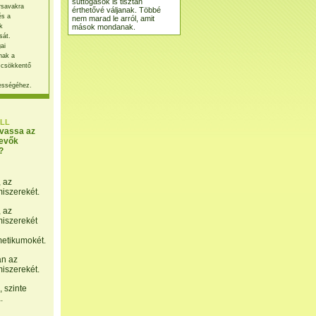
suttogások is tisztán
rsavakra
érthetővé váljanak. Többé
és a
nem marad le arról, amit
mások mondanak.
k
sát.
ai
nak a
 csökkentő
ességéhez.
LL
lvassa az
evők
?
, az
miszerekét.
, az
miszerekét
etikumokét.
án az
miszerekét.
 szinte
.