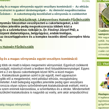
etetlen
Ajánl
OLDAL
-
ség és a magas vérnyomás együtt veszélyes kombináció
Az elhízás
-
rzsírszint is gyakori társbetegségek
Az életmód megváltoztatása
-
lőzésben
A cukorbetegség kezelésével a vérnyomás is csökkenhet
Fogyókúrázóknak: Légkeveréses Halogén Főzőkészülék
yomás fokozottan veszélyezteti a cukorbetegeket, a két
üttes jelenléte pedig megsokszorozza többek közt a
és a szívinfarktus rizikóját is. Dr. Fövényi József PhD, a
Csaláno
zpont diabetológusa, belgyógyász, endokrinológus,
sampon
 az összefüggésekre és a komplex kezelés döntő szerepére hívta
Már nagya
t.
tudták, ho
gyorsabban
s Halogén Főzőkészülék
fényesebb
csalán csö
zsírosságá
ég és a magas vérnyomás együtt veszélyes kombináció
Vital 
 több ok miatt is képes megemelni vérnyomást. Egyrészt csökkenti
sságát, másrészt növeli a testben lévő folyadékmennyiséget. Egyes
int a 2-es típusú cukorbetegek közel 90%-a küzd magas
. Kialakulásuk gyakran azért is jár együtt, mert ugyanazon
egítik elő a megjelenést, mint például elhízás, mozgáshiány,
letvitel. A két betegség együttes jelenléte pedig igen veszélyes
orozza olyan súlyos szövődmények kialakulásának esélyét, mint a
 szem ereinek károsodása, a szívinfarktus és a stroke. Mindemellett
 szűkület kialakulására is nagyobb az esély, ami akár amputációhoz
Haslapos
A legillat
legízletes
gyógyfűve
együttesen