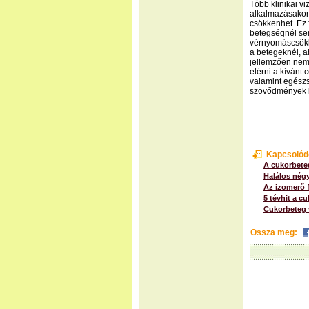
Több klinikai v
alkalmazásakor 
csökkenhet. Ez 
betegségnél se
vérnyomáscsökk
a betegeknél, 
jellemzően nem 
elérni a kívánt 
valamint egészs
szövődmények k
Kapcsolód
A cukorbete
Halálos nég
Az izomerő 
5 tévhit a c
Cukorbeteg 
Ossza meg: