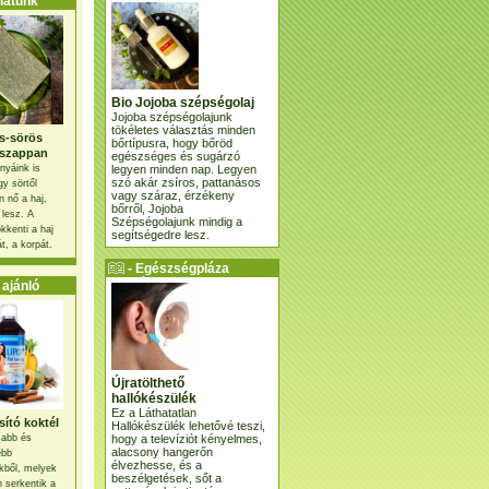
atunk
Bio Jojoba szépségolaj
Jojoba szépségolajunk
tökéletes választás minden
s-sörös
bőrtípusra, hogy bőröd
szappan
egészséges és sugárzó
legyen minden nap. Legyen
nyáink is
szó akár zsíros, pattanásos
gy sörtől
vagy száraz, érzékeny
 nő a haj,
bőrről, Jojoba
 lesz. A
Szépségolajunk mindig a
kkenti a haj
segítségedre lesz.
t, a korpát.
- Egészségpláza
ajánlatunk -
ajánló
Újratölthető
hallókészülék
Ez a Láthatatlan
ító koktél
Hallókészülék lehetővé teszi,
hogy a televíziót kényelmes,
osabb és
alacsony hangerőn
ebb
élvezhesse, és a
kből, melyek
beszélgetések, sőt a
 serkentik a