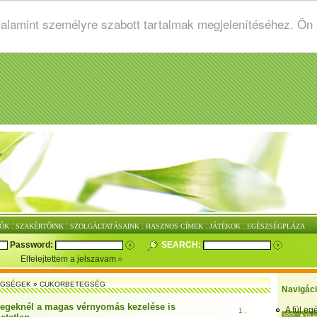
valamint személyre szabott tartalmak megjelenítéséhez. Ön
:
:
:
:
:
ŐK
SZAKÉRTŐINK
SZOLGÁLTATÁSAINK
HASZNOS CÍMEK
JÁTÉKOK
EGÉSZSÉGPLÁZA
Password:
SEARCH:
Elfelejtettem a jelszavam
EGSÉGEK
»
CUKORBETEGSÉG
Navigác
egeknél a magas vérnyomás kezelése is
A fül e
1 .