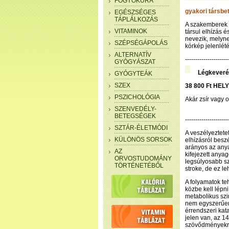
FOGYÓKÚRA
gyakori társb
EGÉSZSÉGES
TÁPLÁLKOZÁS
A szakemberek 
VITAMINOK
társul elhízás 
nevezik, melyne
SZÉPSÉGÁPOLÁS
kórkép jelenlété
ALTERNATÍV
--------------------
GYÓGYÁSZAT
Légkeveré
GYÓGYTEÁK
SZEX
38 800 Ft HELY
PSZICHOLÓGIA
Akár zsír vagy 
SZENVEDÉLY-
BETEGSÉGEK
---------------------
SZTÁR-ÉLETMÓDI
A veszélyeztetet
KÜLÖNÖS SORSOK
elhízásról besz
arányos az anya
AZ
kifejezett anya
ORVOSTUDOMÁNY
legsúlyosabb sz
TÖRTÉNETÉBŐL
stroke, de ez le
A folyamatok t
közbe kell lépn
metabolikus szi
nem egyszerűen
érrendszeri kat
jelen van, az 1
szövődményekr