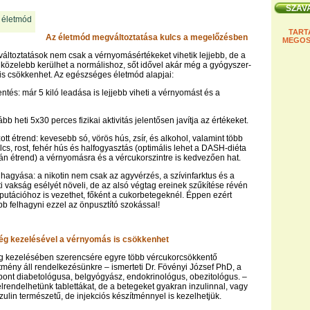
TART
Az életmód megváltoztatása kulcs a megelőzésben
MEGOS
változtatások nem csak a vérnyomásértékeket vihetik lejjebb, de a
s közelebb kerülhet a normálishoz, sőt idővel akár még a gyógyszer-
 is csökkenhet. Az egészséges életmód alapjai:
ntés: már 5 kiló leadása is lejjebb viheti a vérnyomást és a
bb heti 5x30 perces fizikai aktivitás jelentősen javítja az értékeket.
tt étrend: kevesebb só, vörös hús, zsír, és alkohol, valamint több
cs, rost, fehér hús és halfogyasztás (optimális lehet a DASH-diéta
án étrend) a vérnyomásra és a vércukorszintre is kedvezően hat.
hagyása: a nikotin nem csak az agyvérzés, a szívinfarktus és a
ti vakság esélyét növeli, de az alsó végtag ereinek szűkítése révén
utációhoz is vezethet, főként a cukorbetegeknél. Éppen ezért
bb felhagyni ezzel az önpusztító szokással!
ég kezelésével a vérnyomás is csökkenhet
g kezelésében szerencsére egyre több vércukorcsökkentő
mény áll rendelkezésünkre – ismerteti Dr. Fövényi József PhD, a
ont diabetológusa, belgyógyász, endokrinológus, obezitológus. –
elrendelhetünk tablettákat, de a betegeket gyakran inzulinnal, vagy
ulin természetű, de injekciós készítménnyel is kezelhetjük.