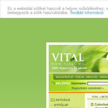
Ez a weboldal sütiket használ a helyes működéséhez, 
beleegyezik a sütik használatába.
További információ
2026. Augusztus 07. péntek
:
:
:
REGISZTRÁCIÓ
FÓRUM
HÍRLEVÉL
KERES
Username:
Regisztrálni szeretnék!
VITAL
»
BET
AKTUÁLIS
Cukorbet
NYITÓLAP