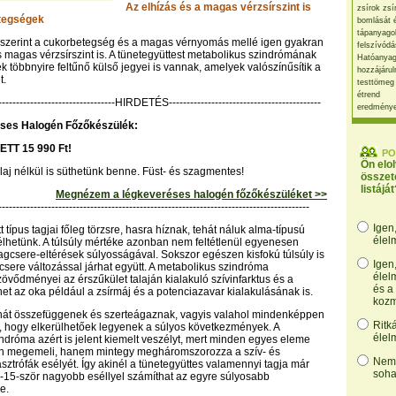
Az elhízás és a magas vérzsírszint is
zsírok zsí
etegségek
bomlását 
tápanyago
szerint a cukorbetegség és a magas vérnyomás mellé igen gyakran
felszívódá
és magas vérzsírszint is. A tünetegyüttest metabolikus szindrómának
Hatóanyag
k többnyire feltűnő külső jegyei is vannak, amelyek valószínűsítik a
hozzájárul
t.
testtömeg
étrend
----------------------------------HIRDETÉS-------------------------------------------
eredmény
ses Halogén Főzőkészülék:
ETT 15 990 Ft!
PO
Ön elo
olaj nélkül is süthetünk benne. Füst- és szagmentes!
összet
listáját
Megnézem a légkeveréses halogén főzőkészüléket >>
----------------------------------------------------------------------------------------
Igen
t típus tagjai főleg törzsre, hasra híznak, tehát náluk alma-típusú
élel
élhetünk. A túlsúly mértéke azonban nem feltétlenül egyenesen
gcsere-eltérések súlyosságával. Sokszor egészen kisfokú túlsúly is
Igen
gcsere változással járhat együtt. A metabolikus szindróma
élel
övődményei az érszűkület talaján kialakuló szívinfarktus és a
és a
het az oka például a zsírmáj és a potenciazavar kialakulásának is.
kozm
ehát összefüggenek és szerteágaznak, vagyis valahol mindenképpen
Ritk
i, hogy elkerülhetőek legyenek a súlyos következmények. A
élel
ndróma azért is jelent kiemelt veszélyt, mert minden egyes eleme
 megemeli, hanem mintegy megháromszorozza a szív- és
Nem,
asztrófák esélyét. Így akinél a tünetegyüttes valamennyi tagja már
soha
4-15-ször nagyobb eséllyel számíthat az egyre súlyosabb
e.