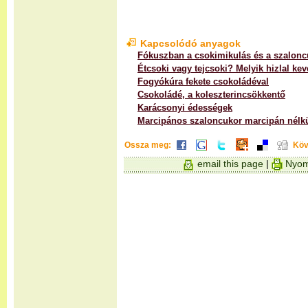
Kapcsolódó anyagok
Fókuszban a csokimikulás és a szalonc
Étcsoki vagy tejcsoki? Melyik hizlal ke
Fogyókúra fekete csokoládéval
Csokoládé, a koleszterincsökkentő
Karácsonyi édességek
Marcipános szaloncukor marcipán nélk
Ossza meg:
Köv
email this page
|
Nyom