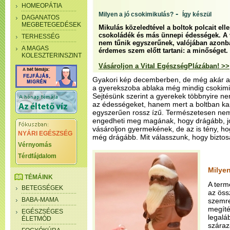
HOMEOPÁTIA
-
Milyen a jó csokimikulás?
Így készül
DAGANATOS
MEGBETEGEDÉSEK
Mikulás közeledtével a boltok polcait ell
csokoládék és más ünnepi édességek. A v
TERHESSÉG
nem tűnik egyszerűnek, valójában azonb
A MAGAS
érdemes szem előtt tartani: a minőséget.
KOLESZTERINSZINT
Vásároljon a Vital EgészségPlázában! >>
Gyakori kép decemberben, de még akár a 
a gyerekszoba ablaka még mindig csokimik
Sejtésünk szerint a gyerekek többnyire n
az édességeket, hanem mert a boltban kap
egyszerűen rossz ízű. Természetesen nem
engedheti meg magának, hogy drágább, j
vásároljon gyermekének, de az is tény, ho
NYÁRI EGÉSZSÉG
még drágább. Mit válasszunk, hogy biztos
Vérnyomás
Térdfájdalom
Milyen
TÉMÁINK
A term
BETEGSÉGEK
az öss
BABA-MAMA
szemre
megíté
EGÉSZSÉGES
legalá
ÉLETMÓD
száraz