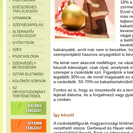
FOGYÓKÚRA
18% a 
zsírme
EGÉSZSÉGES
TÁPLÁLKOZÁS
Ezzel 
más n
VITAMINOK
tejbev
SZÉPSÉGÁPOLÁS
kakaót
kevese
ALTERNATÍV
olajja
GYÓGYÁSZAT
a belő
GYÓGYTEÁK
kevésb
halványabb, arról már nem is beszélve, 
SZEX
szempontjából hasznos anyagokból is ke
PSZICHOLÓGIA
Ha tehát nem akarunk melléfogni, ne vás
SZENVEDÉLY-
készült édességet, csak olyat, amelynek
BETEGSÉGEK
szerepel a csokoládé szó. Figyeljünk a ka
SZTÁR-ÉLETMÓDI
legalább 30%-os, de minél magasabb ez a
KÜLÖNÖS SORSOK
a csokoládé. 50-70%-os kakaótartalmúból n
AZ
Fontos az is, hogy az összetevők és a ter
ORVOSTUDOMÁNY
lejárati dátuma, és a forgalmazó vagy gyá
TÖRTÉNETÉBŐL
a címkén.
Így készül
A csokoládéfigurák magyarországi történe
vezethető vissza: Gerbeaud és Hauer ekko
csokoládéból figurát. Ezek az édességek m