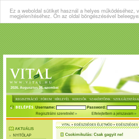
Ez a weboldal sütiket használ a helyes működéséhez, v
megjelenítéséhez. Ön az oldal böngészésével beleegye
2026. Augusztus 08. szombat
:
:
:
:
:
REGISZTRÁCIÓ
FÓRUM
HÍRLEVÉL
KERESŐK
SZAKÉRTŐINK
SZOLGÁLTATÁSA
Username:
Password:
Regisztrálni szeretnék!
Elfelejtettem a jelszavam
VITAL
»
EGÉSZSÉGES ÉLETMÓD
»
EGÉSZSÉGES 
AKTUÁLIS
Csokimikulás: Csak gagyit ne!
NYITÓLAP