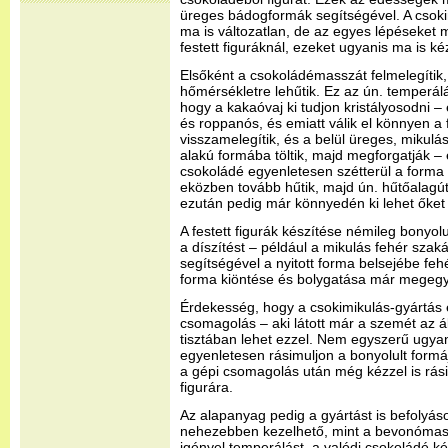
üreges bádogformák segítségével. A csok
ma is változatlan, de az egyes lépéseket 
festett figuráknál, ezeket ugyanis ma is kéz
Elsőként a csokoládémasszát felmelegítik
hőmérsékletre lehűtik. Ez az ún. temperál
hogy a kakaóvaj ki tudjon kristályosodni – 
és roppanós, és emiatt válik el könnyen a
visszamelegítik, és a belül üreges, mikul
alakú formába töltik, majd megforgatják – 
csokoládé egyenletesen szétterül a forma 
eközben tovább hűtik, majd ún. hűtőalagú
ezután pedig már könnyedén ki lehet őket 
A festett figurák készítése némileg bonyol
a díszítést – például a mikulás fehér szakál
segítségével a nyitott forma belsejébe feh
forma kiöntése és bolygatása már megegye
Érdekesség, hogy a csokimikulás-gyártás
csomagolás – aki látott már a szemét az ál
tisztában lehet ezzel. Nem egyszerű ugyan
egyenletesen rásimuljon a bonyolult formá
a gépi csomagolás után még kézzel is rás
figurára.
Az alapanyag pedig a gyártást is befolyáso
nehezebben kezelhető, mint a bevonómas
igényel temperálást, a valódi csokoládé k