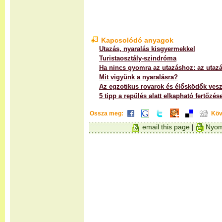
Kapcsolódó anyagok
Utazás, nyaralás kisgyermekkel
Turistaosztály-szindróma
Ha nincs gyomra az utazáshoz: az utaz
Mit vigyünk a nyaralásra?
Az egzotikus rovarok és élősködők vesz
5 tipp a repülés alatt elkapható fertőzés
Ossza meg:
Köv
email this page
|
Nyom