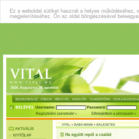
Ez a weboldal sütiket használ a helyes működéséhez, v
megjelenítéséhez. Ön az oldal böngészésével beleegye
2026. Augusztus 08. szombat
:
:
:
:
:
REGISZTRÁCIÓ
FÓRUM
HÍRLEVÉL
KERESŐK
SZAKÉRTŐINK
SZOLGÁLTATÁSA
Username:
Password:
Regisztrálni szeretnék!
Elfelejtettem a jelszavam
VITAL
»
BABA-MAMA
»
BALESETEK
AKTUÁLIS
Ha együtt repül a család
NYITÓLAP