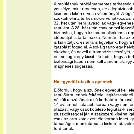
A repülésnek problémamentes terhesség 
veszélye, mint rendesen, de a legbiztosabb
kismama kikéri orvosa véleményét. A légit
szoktak élni a terhes nőkre vonatkozóan: 
32. hét után nem javasolják vagy egyenes
repülést. A 28. hét után csak orvosi igazol
bizonyítja, hogy a kismama alkalmas a rep
időpontját is tartalmazza. Nem árt, ha az 
is kiállíttatjuk, és arra is figyeljünk, hogy 
igazolást fogad el. A sokáig tartó egy hely
okozhat, és növeli a trombózis veszélyét, e
és mozogni egy kicsit. Jó tudni, hogy a te
biztonsági kapun nem kell átmenniük, így
mágneses sugárzás.
Ha egyedül utazik a gyermek
Előfordul, hogy a szülőnek egyedül kell e
repülőútra, ennek feltételei légitársaságtó
nélküli utazásának alsó korhatára társasá
14 év. Ennél fiatalabb korban vagy nem e
utazást, vagy csak kötelező légiutas-kísér
pluszköltséggel jár. A szakszerű kíséret 
csak az arra kötelezett életkorban lehet 
társaságok munkatársai a kiskorú utazókr
fordítanak.