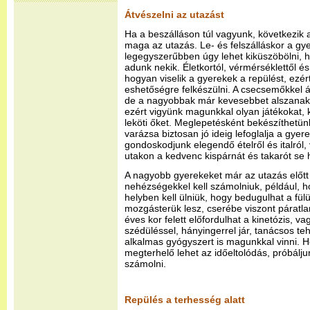
Átvészelni az utazást
Ha a beszálláson túl vagyunk, következik a
maga az utazás. Le- és felszálláskor a gy
legegyszerűbben úgy lehet kiküszöbölni, ha 
adunk nekik. Életkortól, vérmérséklettől és
hogyan viselik a gyerekek a repülést, ezé
eshetőségre felkészülni. A csecsemőkkel 
de a nagyobbak már kevesebbet alszanak
ezért vigyünk magunkkal olyan játékokat, 
leköti őket. Meglepetésként bekészíthetünk
varázsa biztosan jó ideig lefoglalja a gyer
gondoskodjunk elegendő ételről és italról,
utakon a kedvenc kispárnát és takarót se 
A nagyobb gyerekeket már az utazás előtt f
nehézségekkel kell számolniuk, például, ho
helyben kell ülniük, hogy bedugulhat a fü
mozgásterük lesz, cserébe viszont páratl
éves kor felett előfordulhat a kinetózis, v
szédüléssel, hányingerrel jár, tanácsos t
alkalmas gyógyszert is magunkkal vinni. 
megterhelő lehet az időeltolódás, próbálju
számolni.
Repülés a terhesség alatt