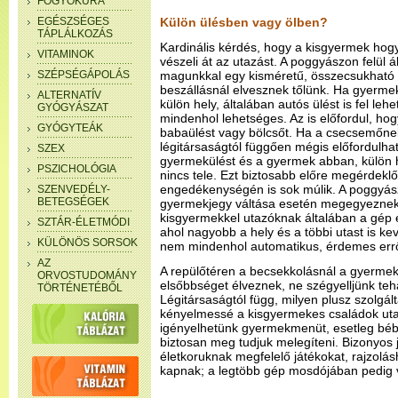
FOGYÓKÚRA
EGÉSZSÉGES
Külön ülésben vagy ölben?
TÁPLÁLKOZÁS
Kardinális kérdés, hogy a kisgyermek hogy
VITAMINOK
vészeli át az utazást. A poggyászon felül 
SZÉPSÉGÁPOLÁS
magunkkal egy kisméretű, összecsukható 
beszállásnál elvesznek tőlünk. Ha gyermek
ALTERNATÍV
külön hely, általában autós ülést is fel leh
GYÓGYÁSZAT
mindenhol lehetséges. Az is előfordul, h
GYÓGYTEÁK
babaülést vagy bölcsőt. Ha a csecsemőnek
légitársaságtól függően mégis előfordulhat
SZEX
gyermekülést és a gyermek abban, külön h
PSZICHOLÓGIA
nincs tele. Ezt biztosabb előre megérdekl
engedékenységén is sok múlik. A poggyász
SZENVEDÉLY-
BETEGSÉGEK
gyermekjegy váltása esetén megegyeznek a
kisgyermekkel utazóknak általában a gép 
SZTÁR-ÉLETMÓDI
ahol nagyobb a hely és a többi utast is k
KÜLÖNÖS SORSOK
nem mindenhol automatikus, érdemes erről
AZ
A repülőtéren a becsekkolásnál a gyermek
ORVOSTUDOMÁNY
elsőbbséget élveznek, ne szégyelljünk tehát
TÖRTÉNETÉBŐL
Légitársaságtól függ, milyen plusz szolgál
kényelmessé a kisgyermekes családok uta
igényelhetünk gyermekmenüt, esetleg bébié
biztosan meg tudjuk melegíteni. Bizonyos 
életkoruknak megfelelő játékokat, rajzolás
kapnak; a legtöbb gép mosdójában pedig 