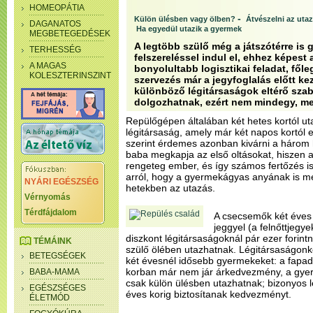
HOMEOPÁTIA
-
Külön ülésben vagy ölben?
Átvészelni az utaz
DAGANATOS
Ha egyedül utazik a gyermek
MEGBETEGEDÉSEK
A legtöbb szülő még a játszótérre is 
TERHESSÉG
felszereléssel indul el, ehhez képest 
A MAGAS
bonyolultabb logisztikai feladat, főle
KOLESZTERINSZINT
szervezés már a jegyfoglalás előtt kez
különböző légitársaságok eltérő szabá
dolgozhatnak, ezért nem mindegy, mel
Repülőgépen általában két hetes kortól u
légitársaság, amely már két napos kortól 
szerint érdemes azonban kivárni a három 
baba megkapja az első oltásokat, hiszen 
rengeteg ember, és így számos fertőzés i
arról, hogy a gyermekágyas anyának is me
NYÁRI EGÉSZSÉG
hetekben az utazás.
Vérnyomás
Térdfájdalom
A csecsemők két éves
jeggyel (a felnőttjegy
diszkont légitársaságoknál pár ezer forint
TÉMÁINK
szülő ölében utazhatnak. Légitársaságonké
BETEGSÉGEK
két évesnél idősebb gyermekeket: a fapad
korban már nem jár árkedvezmény, a gyere
BABA-MAMA
csak külön ülésben utazhatnak; bizonyos l
EGÉSZSÉGES
éves korig biztosítanak kedvezményt.
ÉLETMÓD