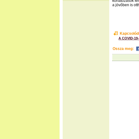
korlátozások fe
a jövőben is ott
Kapcsolód
A COVID-19-
Ossza meg: