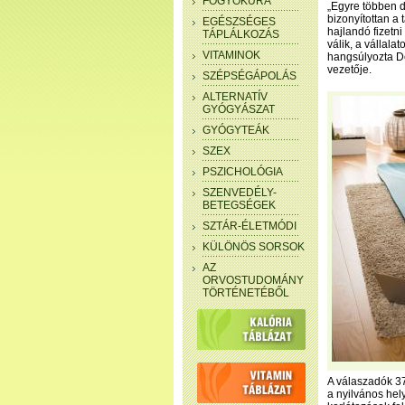
FOGYÓKÚRA
„Egyre többen d
bizonyítottan a
EGÉSZSÉGES
hajlandó fizetni
TÁPLÁLKOZÁS
válik, a vállala
VITAMINOK
hangsúlyozta De
vezetője.
SZÉPSÉGÁPOLÁS
ALTERNATÍV
GYÓGYÁSZAT
GYÓGYTEÁK
SZEX
PSZICHOLÓGIA
SZENVEDÉLY-
BETEGSÉGEK
SZTÁR-ÉLETMÓDI
KÜLÖNÖS SORSOK
AZ
ORVOSTUDOMÁNY
TÖRTÉNETÉBŐL
A válaszadók 37
a nyilvános hel