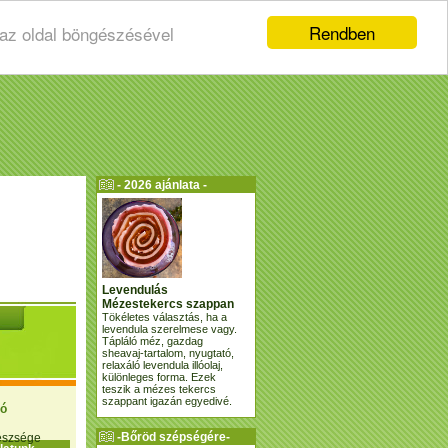
Rendben
 az oldal böngészésével
- 2026 ajánlata -
Levendulás
Mézestekercs szappan
Tökéletes választás, ha a
levendula szerelmese vagy.
Tápláló méz, gazdag
sheavaj-tartalom, nyugtató,
relaxáló levendula illóolaj,
különleges forma. Ezek
teszik a mézes tekercs
szappant igazán egyedivé.
ió
-Bőröd szépségére-
gészsége