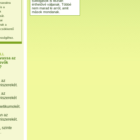
suttogások is tisztán
rsavakra
érthetővé váljanak. Többé
és a
nem marad le arról, amit
mások mondanak.
k
sát.
ai
nak a
 csökkentő
ességéhez.
LL
lvassa az
evők
?
, az
miszerekét.
, az
miszerekét
etikumokét.
án az
miszerekét.
 szinte
.