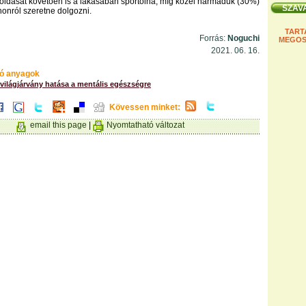
loldását követően is a lakásában sportolna, míg közel harmaduk (30%)
honról szeretne dolgozni.
TART
Forrás:
Noguchi
MEGOS
2021. 06. 16.
ó anyagok
világjárvány hatása a mentális egészségre
Kövessen minket:
email this page
|
Nyomtatható változat