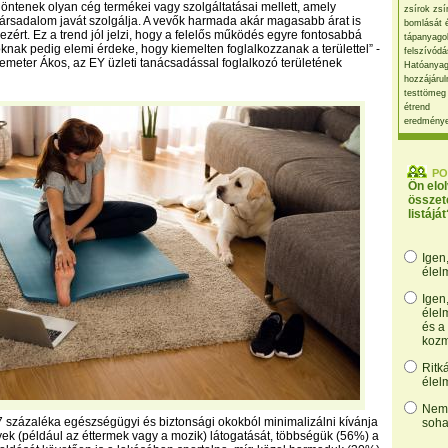
öntenek olyan cég termékei vagy szolgáltatásai mellett, amely
zsírok zsí
 társadalom javát szolgálja. A vevők harmada akár magasabb árat is
bomlását 
 ezért. Ez a trend jól jelzi, hogy a felelős működés egyre fontosabbá
tápanyago
toknak pedig elemi érdeke, hogy kiemelten foglalkozzanak a területtel” -
felszívódá
meter Ákos, az EY üzleti tanácsadással foglalkozó területének
Hatóanyag
hozzájárul
testtömeg
étrend
eredmény
PO
Ön elo
összet
listáját
Igen
élel
Igen
élel
és a
kozm
Ritk
élel
Nem,
 százaléka egészségügyi és biztonsági okokból minimalizálni kívánja
soha
yek (például az éttermek vagy a mozik) látogatását, többségük (56%) a