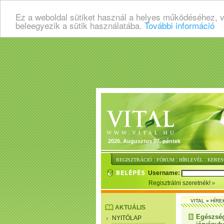
Ez a weboldal sütiket használ a helyes működéséhez, 
beleegyezik a sütik használatába.
További információ
2026. Augusztus 07. péntek
:
:
:
REGISZTRÁCIÓ
FÓRUM
HÍRLEVÉL
KERES
Username:
Regisztrálni szeretnék!
VITAL
»
HÍRE
AKTUÁLIS
Egészség
NYITÓLAP