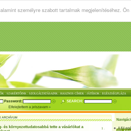
valamint személyre szabott tartalmak megjelenítéséhez. Ön
:
:
:
:
:
ŐK
SZAKÉRTŐINK
SZOLGÁLTATÁSAINK
HASZNOS CÍMEK
JÁTÉKOK
EGÉSZSÉGPLÁZA
Password:
SEARCH:
Elfelejtettem a jelszavam
K ARCHÍVUM
Navigác
- és környezettudatosabbá tette a vásárlókat a
A fül e
1 .