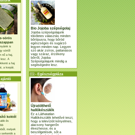
atunk
Bio Jojoba szépségolaj
Jojoba szépségolajunk
tökéletes választás minden
s-sörös
bőrtípusra, hogy bőröd
szappan
egészséges és sugárzó
legyen minden nap. Legyen
nyáink is
szó akár zsíros, pattanásos
gy sörtől
vagy száraz, érzékeny
 nő a haj,
bőrről, Jojoba
 lesz. A
Szépségolajunk mindig a
kkenti a haj
segítségedre lesz.
t, a korpát.
- Egészségpláza
ajánlatunk -
ajánló
Újratölthető
hallókészülék
Ez a Láthatatlan
ító koktél
Hallókészülék lehetővé teszi,
hogy a televíziót kényelmes,
osabb és
alacsony hangerőn
ebb
élvezhesse, és a
kből, melyek
beszélgetések, sőt a
 serkentik a