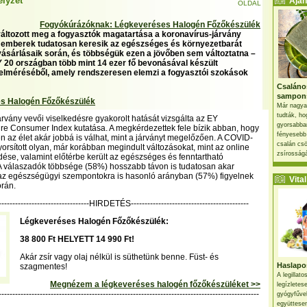
elyzet
Ajánl
OLDAL
Fogyókúrázóknak: Légkeveréses Halogén Főzőkészülék
áltozott meg a fogyasztók magatartása a koronavírus-járvány
 emberek tudatosan keresik az egészséges és környezetbarát
ásárlásaik során, és többségük ezen a jövőben sem változtatna –
EY 20 országban több mint 14 ezer fő bevonásával készült
elméréséből, amely rendszeresen elemzi a fogyasztói szokások
Csaláno
sampon
s Halogén Főzőkészülék
Már nagya
tudták, ho
árvány vevői viselkedésre gyakorolt hatását vizsgálta az EY
gyorsabban
ure Consumer Index kutatása. A megkérdezettek fele bízik abban, hogy
fényesebb
en az élet akár jobbá is válhat, mint a járványt megelőzően. A COVID-
csalán csö
yorsított olyan, már korábban megindult változásokat, mint az online
zsírosságá
edése, valamint előtérbe került az egészséges és fenntartható
A válaszadók többsége (58%) hosszabb távon is tudatosan akar
 az egészségügyi szempontokra is hasonló arányban (57%) figyelnek
Vital 
orán.
----------------------------------HIRDETÉS-------------------------------------------
Légkeveréses Halogén Főzőkészülék:
38 800 Ft HELYETT 14 990 Ft!
Akár zsír vagy olaj nélkül is süthetünk benne. Füst- és
Haslapos
szagmentes!
A legillat
Megnézem a légkeveréses halogén főzőkészüléket >>
legízletes
-----------------------------------------------------------------------------------------------
gyógyfűve
együttesen