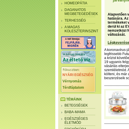
járványh
HOMEOPÁTIA
DAGANATOS
MEGBETEGEDÉSEK
Alapvetően v
hatására. Az
TERHESSÉG
termékeket v
derül ki az 
A MAGAS
nemzetközi f
KOLESZTERINSZINT
változását.
Légkeverése
A koronavírus-j
legfrissebb Fut
a krízist követő
19 ugyanis felg
vásárlás elterj
szemléletmód. 
költeni, és már
NYÁRI EGÉSZSÉG
beszerzéseik s
Vérnyomás
--------------------
Térdfájdalom
TÉMÁINK
BETEGSÉGEK
BABA-MAMA
EGÉSZSÉGES
ÉLETMÓD
---------------------