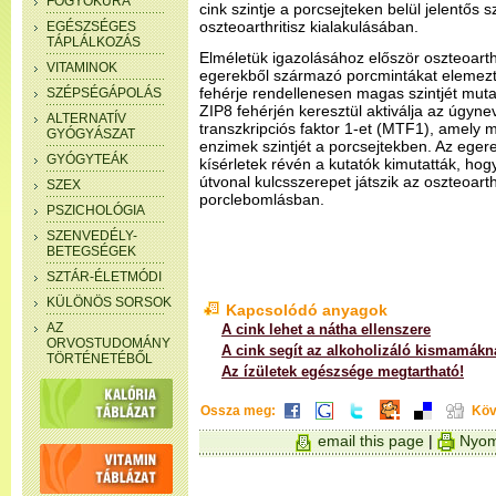
FOGYÓKÚRA
cink szintje a porcsejteken belül jelentős 
oszteoarthritisz kialakulásában.
EGÉSZSÉGES
TÁPLÁLKOZÁS
Elméletük igazolásához először oszteoarth
VITAMINOK
egerekből származó porcmintákat elemezt
fehérje rendellenesen magas szintjét muta
SZÉPSÉGÁPOLÁS
ZIP8 fehérjén keresztül aktiválja az úgyn
ALTERNATÍV
transzkripciós faktor 1-et (MTF1), amely 
GYÓGYÁSZAT
enzimek szintjét a porcsejtekben. Az eger
GYÓGYTEÁK
kísérletek révén a kutatók kimutatták, ho
útvonal kulcsszerepet játszik az oszteoart
SZEX
porclebomlásban.
PSZICHOLÓGIA
SZENVEDÉLY-
BETEGSÉGEK
SZTÁR-ÉLETMÓDI
KÜLÖNÖS SORSOK
Kapcsolódó anyagok
AZ
A cink lehet a nátha ellenszere
ORVOSTUDOMÁNY
A cink segít az alkoholizáló kismamákn
TÖRTÉNETÉBŐL
Az ízületek egészsége megtartható!
Ossza meg:
Köv
email this page
|
Nyom