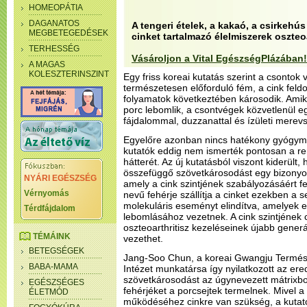
HOMEOPÁTIA
DAGANATOS
A tengeri ételek, a kakaó, a csirkeh
MEGBETEGEDÉSEK
cinket tartalmazó élelmiszerek oszteo
TERHESSÉG
Vásároljon a Vital EgészségPlázában!
A MAGAS
KOLESZTERINSZINT
Egy friss koreai kutatás szerint a csontok 
természetesen előforduló fém, a cink feldo
folyamatok következtében károsodik. Amiko
porc lebomlik, a csontvégek közvetlenül 
fájdalommal, duzzanattal és ízületi merevs
Egyelőre azonban nincs hatékony gyógym
kutatók eddig nem ismerték pontosan a re
hátterét. Az új kutatásból viszont kiderült,
összefüggő szövetkárosodást egy bizonyos
NYÁRI EGÉSZSÉG
amely a cink szintjének szabályozásáért fel
Vérnyomás
nevű fehérje szállítja a cinket ezekben a s
molekuláris eseményt elindítva, amelyek 
Térdfájdalom
lebomlásához vezetnek. A cink szintjének 
oszteoarthritisz kezeléseinek újabb generá
TÉMÁINK
vezethet.
BETEGSÉGEK
Jang-Soo Chun, a koreai Gwangju Termés
BABA-MAMA
Intézet munkatársa így nyilatkozott az er
szövetkárosodást az úgynevezett mátrixb
EGÉSZSÉGES
fehérjéket a porcsejtek termelnek. Mivel 
ÉLETMÓD
működéséhez cinkre van szükség, a kutatók