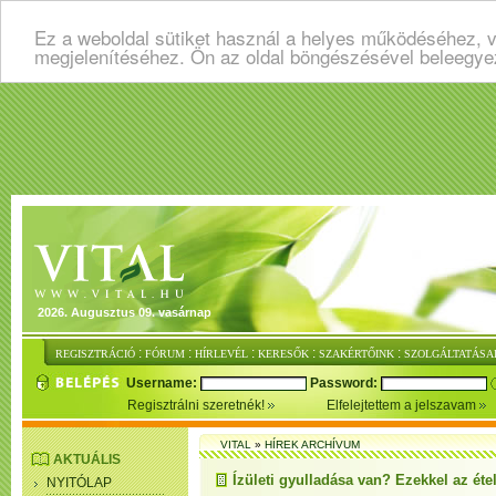
Ez a weboldal sütiket használ a helyes működéséhez, v
megjelenítéséhez. Ön az oldal böngészésével beleegye
2026. Augusztus 09. vasárnap
:
:
:
:
:
REGISZTRÁCIÓ
FÓRUM
HÍRLEVÉL
KERESŐK
SZAKÉRTŐINK
SZOLGÁLTATÁSA
Username:
Password:
Regisztrálni szeretnék!
Elfelejtettem a jelszavam
VITAL
»
HÍREK ARCHÍVUM
AKTUÁLIS
Ízületi gyulladása van? Ezekkel az éte
NYITÓLAP