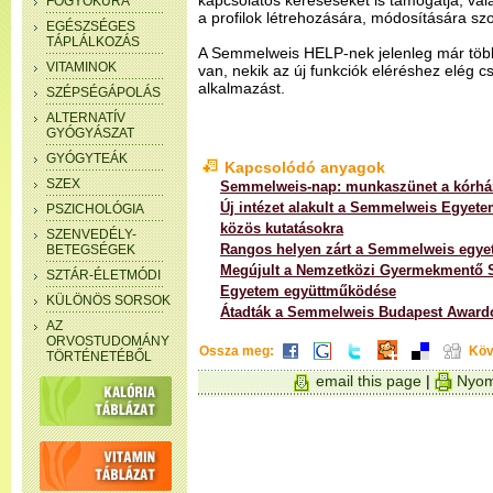
kapcsolatos kereséseket is támogatja, va
FOGYÓKÚRA
a profilok létrehozására, módosítására szolg
EGÉSZSÉGES
TÁPLÁLKOZÁS
A Semmelweis HELP-nek jelenleg már több
VITAMINOK
van, nekik az új funkciók eléréshez elég cs
alkalmazást.
SZÉPSÉGÁPOLÁS
ALTERNATÍV
GYÓGYÁSZAT
GYÓGYTEÁK
Kapcsolódó anyagok
SZEX
Semmelweis-nap: munkaszünet a kórhá
Új intézet alakult a Semmelweis Egyete
PSZICHOLÓGIA
közös kutatásokra
SZENVEDÉLY-
Rangos helyen zárt a Semmelweis egye
BETEGSÉGEK
Megújult a Nemzetközi Gyermekmentő S
SZTÁR-ÉLETMÓDI
Egyetem együttműködése
KÜLÖNÖS SORSOK
Átadták a Semmelweis Budapest Award
AZ
ORVOSTUDOMÁNY
Ossza meg:
Köv
TÖRTÉNETÉBŐL
email this page
|
Nyom