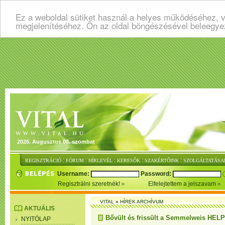
Ez a weboldal sütiket használ a helyes működéséhez, v
megjelenítéséhez. Ön az oldal böngészésével beleegye
2026. Augusztus 08. szombat
:
:
:
:
:
REGISZTRÁCIÓ
FÓRUM
HÍRLEVÉL
KERESŐK
SZAKÉRTŐINK
SZOLGÁLTATÁSA
Username:
Password:
Regisztrálni szeretnék!
Elfelejtettem a jelszavam
VITAL
»
HÍREK ARCHÍVUM
AKTUÁLIS
Bővült és frissült a Semmelweis HEL
NYITÓLAP