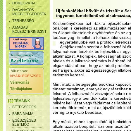
HOMEOPÁTIA
DAGANATOS
Új funkciókkal bővült és frissült a 
MEGBETEGEDÉSEK
ingyenes tünetellenőrző alkalmazás
TERHESSÉG
Közleményükben azt írták: a fejlesztések
A MAGAS
önállóan is kereshető az alkalmazásban e
KOLESZTERINSZINT
és állapot tüneteinek enyhítésére és az 
tudásanyag. Emellett a felhasználói viss
egyértelműbbé vált a profilok létreho
A tájékoztatás szerint a felhasználói
folyamatosan tesztelik és fejlesztik az 
alkalmazást. A komplex, lakosságnak szóló
hiteles és a laikusok számára is érthető in
eligazodást abban, hogy az adott problémá
és ha igen, akkor az egészségügyi ellátóre
érdemes keresni.
NYÁRI EGÉSZSÉG
Vérnyomás
Mint írták: a betegségleírásokhoz kapcso
tünetet tartalmaz, amelyek egy részéhez t
Térdfájdalom
felsorol. A felhasználói visszajelzésekre r
fejlesztés, így a teendők külön is kereshet
TÉMÁINK
miként kell lázat vagy fájdalmat csillapítan
BETEGSÉGEK
kereshetők immár, mint az újszülöttek kö
vérhígító injekció beadása.
BABA-MAMA
EGÉSZSÉGES
Egy másik, ehhez kapcsolódó új funkción
ÉLETMÓD
alkalmazásba beépített "szinonimaszótár"