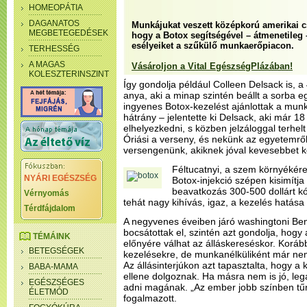
HOMEOPÁTIA
DAGANATOS
Munkájukat veszett középkorú amerikai 
MEGBETEGEDÉSEK
hogy a Botox segítségével – átmenetileg –
esélyeiket a szűkülő munkaerőpiacon.
TERHESSÉG
A MAGAS
Vásároljon a Vital EgészségPlázában!
KOLESZTERINSZINT
Így gondolja például Colleen Delsack is, 
anya, aki a minap szintén beállt a sorba egy
ingyenes Botox-kezelést ajánlottak a munk
hátrány – jelentette ki Delsack, aki már 1
elhelyezkedni, s közben jelzáloggal terhelt 
Óriási a verseny, és nekünk az egyetemről 
versengenünk, akiknek jóval kevesebbet kel
Féltucatnyi, a szem környékér
NYÁRI EGÉSZSÉG
Botox-injekció szépen kisimítja
beavatkozás 300-500 dollárt kó
Vérnyomás
tehát nagy kihívás, igaz, a kezelés hatás
Térdfájdalom
A negyvenes éveiben járó washingtoni Beni
bocsátottak el, szintén azt gondolja, hogy a
TÉMÁINK
előnyére válhat az álláskereséskor. Korább
BETEGSÉGEK
kezelésekre, de munkanélküliként már n
Az állásinterjúkon azt tapasztalta, hogy a ko
BABA-MAMA
ellene dolgoznak. Ha másra nem is jó, leg
EGÉSZSÉGES
adni magának. „Az ember jobb színben tűnik
ÉLETMÓD
fogalmazott.