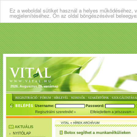
Ez a weboldal sütiket használ a helyes működéséhez, v
megjelenítéséhez. Ön az oldal böngészésével beleegye
2026. Augusztus 09. vasárnap
:
:
:
:
:
REGISZTRÁCIÓ
FÓRUM
HÍRLEVÉL
KERESŐK
SZAKÉRTŐINK
SZOLGÁLTATÁSA
Username:
Password:
Regisztrálni szeretnék!
Elfelejtettem a jelszavam
VITAL
»
HÍREK ARCHÍVUM
AKTUÁLIS
Botox segíthet a munkanélkülieken
NYITÓLAP