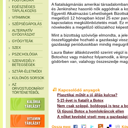
FOGYÓKÚRA
A fiatalságmániás amerikai társadalomba
EGÉSZSÉGES
és Jenkinshez hasonló nők aggódnak a kor
TÁPLÁLKOZÁS
Egyenlő Alkalmazási Lehetőségek Bizotts
VITAMINOK
megelőző 12 hónapban közel 25 ezer panas
kapcsolatos megkülönböztetés miatt. Ez 
SZÉPSÉGÁPOLÁS
növekedés a megelőző időszakhoz képest
ALTERNATÍV
GYÓGYÁSZAT
Mint a bizottság szóvivője elmondta, a j
összefüggésbe hozható a gazdasági vissz
GYÓGYTEÁK
gazdasági periódusokban mindig megugri
SZEX
Laura Baker állásközvetítő szerint végül 
PSZICHOLÓGIA
Botoxhoz vagy máshoz folyamodik, a lény
SZENVEDÉLY-
gödörben van, valahogy összeszedje mag
BETEGSÉGEK
SZTÁR-ÉLETMÓDI
KÜLÖNÖS SORSOK
AZ
ORVOSTUDOMÁNY
Kapcsolódó anyagok
TÖRTÉNETÉBŐL
Plasztikai műtét a jó állás kulcsa?
5-15 évet is fiatalít a Botox
Nem csak széppé, boldoggá is tesz a b
Új típusú Botox a homlokráncok ellen
A nőket kevésbé viseli meg a gazdasági
Ossza meg:
Köv