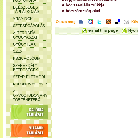
FOGYÓKÚRA
A bőr zseniális trükkje
EGÉSZSÉGES
A bőrszárazság okai
TÁPLÁLKOZÁS
VITAMINOK
Ossza meg:
Köv
SZÉPSÉGÁPOLÁS
email this page
|
Nyom
ALTERNATÍV
GYÓGYÁSZAT
GYÓGYTEÁK
SZEX
PSZICHOLÓGIA
SZENVEDÉLY-
BETEGSÉGEK
SZTÁR-ÉLETMÓDI
KÜLÖNÖS SORSOK
AZ
ORVOSTUDOMÁNY
TÖRTÉNETÉBŐL