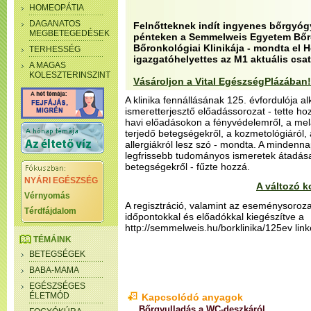
HOMEOPÁTIA
DAGANATOS
Felnőtteknek indít ingyenes bőrgyóg
MEGBETEGEDÉSEK
pénteken a Semmelweis Egyetem Bőr-
Bőronkológiai Klinikája - mondta el H
TERHESSÉG
igazgatóhelyettes az M1 aktuális cs
A MAGAS
KOLESZTERINSZINT
Vásároljon a Vital EgészségPlázában!
A klinika fennállásának 125. évfordulója al
ismeretterjesztő előadássorozat - tette hoz
havi előadásokon a fényvédelemről, a mel
terjedő betegségekről, a kozmetológiáról,
allergiákról lesz szó - mondta. A mindennap
legfrissebb tudományos ismeretek átadása 
betegségekről - fűzte hozzá.
NYÁRI EGÉSZSÉG
A változó k
Vérnyomás
A regisztráció, valamint az eseménysorozat
Térdfájdalom
időpontokkal és előadókkal kiegészítve a
http://semmelweis.hu/borklinika/125ev link
TÉMÁINK
BETEGSÉGEK
BABA-MAMA
EGÉSZSÉGES
ÉLETMÓD
Kapcsolódó anyagok
Bőrgyulladás a WC-deszkáról