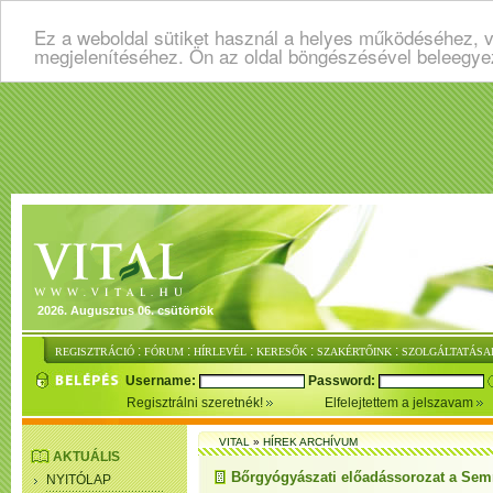
Ez a weboldal sütiket használ a helyes működéséhez, v
megjelenítéséhez. Ön az oldal böngészésével beleegye
2026. Augusztus 06. csütörtök
:
:
:
:
:
REGISZTRÁCIÓ
FÓRUM
HÍRLEVÉL
KERESŐK
SZAKÉRTŐINK
SZOLGÁLTATÁSA
Username:
Password:
Regisztrálni szeretnék!
Elfelejtettem a jelszavam
VITAL
»
HÍREK ARCHÍVUM
AKTUÁLIS
Bőrgyógyászati előadássorozat a Se
NYITÓLAP