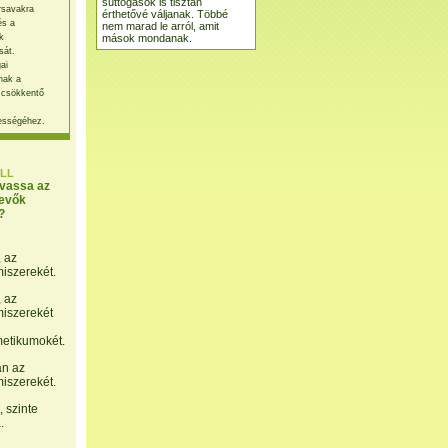
suttogások is tisztán
rsavakra
érthetővé váljanak. Többé
és a
nem marad le arról, amit
mások mondanak.
k
sát.
ai
nak a
 csökkentő
ességéhez.
LL
lvassa az
evők
?
, az
miszerekét.
, az
miszerekét
etikumokét.
án az
miszerekét.
 szinte
.