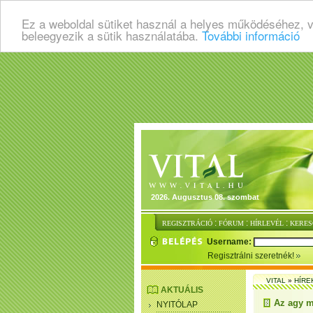
Ez a weboldal sütiket használ a helyes működéséhez, 
beleegyezik a sütik használatába.
További információ
2026. Augusztus 08. szombat
:
:
:
REGISZTRÁCIÓ
FÓRUM
HÍRLEVÉL
KERES
Username:
Regisztrálni szeretnék!
VITAL
»
HÍRE
AKTUÁLIS
Az agy m
NYITÓLAP