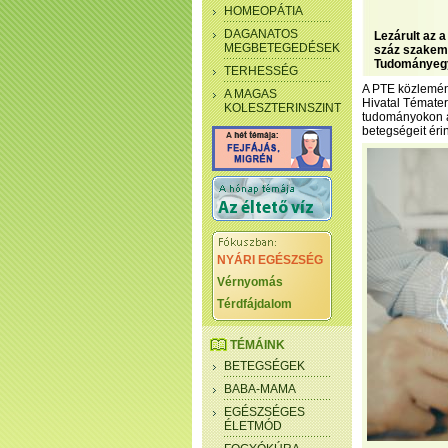
HOMEOPÁTIA
DAGANATOS
Lezárult az 
MEGBETEGEDÉSEK
száz szakemb
Tudományeg
TERHESSÉG
A PTE közlemény
A MAGAS
Hivatal Tématerü
KOLESZTERINSZINT
tudományokon á
betegségeit érin
NYÁRI EGÉSZSÉG
Vérnyomás
Térdfájdalom
TÉMÁINK
BETEGSÉGEK
BABA-MAMA
EGÉSZSÉGES
ÉLETMÓD