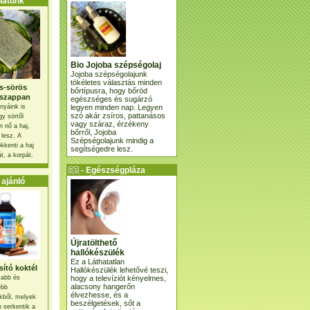
atunk
Bio Jojoba szépségolaj
Jojoba szépségolajunk
tökéletes választás minden
s-sörös
bőrtípusra, hogy bőröd
szappan
egészséges és sugárzó
legyen minden nap. Legyen
nyáink is
szó akár zsíros, pattanásos
gy sörtől
vagy száraz, érzékeny
 nő a haj,
bőrről, Jojoba
 lesz. A
Szépségolajunk mindig a
kkenti a haj
segítségedre lesz.
t, a korpát.
- Egészségpláza
ajánlatunk -
ajánló
Újratölthető
hallókészülék
Ez a Láthatatlan
ító koktél
Hallókészülék lehetővé teszi,
hogy a televíziót kényelmes,
osabb és
alacsony hangerőn
ebb
élvezhesse, és a
kből, melyek
beszélgetések, sőt a
 serkentik a