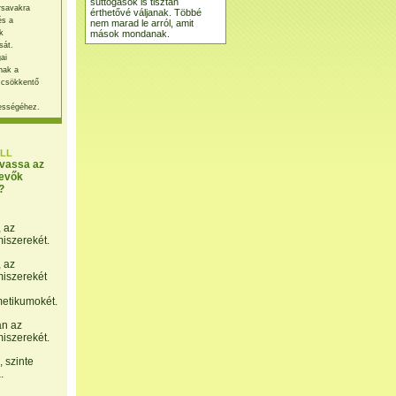
suttogások is tisztán
rsavakra
érthetővé váljanak. Többé
és a
nem marad le arról, amit
mások mondanak.
k
sát.
ai
nak a
 csökkentő
ességéhez.
LL
lvassa az
evők
?
, az
miszerekét.
, az
miszerekét
etikumokét.
án az
miszerekét.
 szinte
.