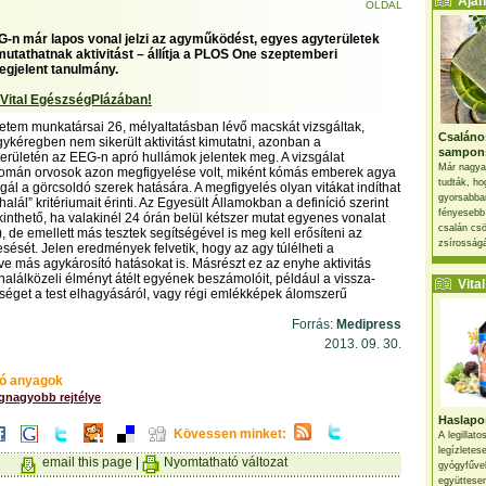
Ajánl
OLDAL
-n már lapos vonal jelzi az agyműködést, egyes agyterületek
utathatnak aktivitást – állítja a PLOS One szeptemberi
gjelent tanulmány.
 Vital EgészségPlázában!
etem munkatársai 26, mélyaltatásban lévő macskát vizsgáltak,
Csaláno
ykéregben nem sikerült aktivitást kimutatni, azonban a
sampon
rületén az EEG-n apró hullámok jelentek meg. A vizsgálat
Már nagya
 román orvosok azon megfigyelése volt, miként kómás emberek agya
tudták, ho
gál a görcsoldó szerek hatására. A megfigyelés olyan vitákat indíthat
gyorsabban
halál” kritériumait érinti. Az Egyesült Államokban a definíció szerint
fényesebb
kinthető, ha valakinél 24 órán belül kétszer mutat egyenes vonalat
csalán csö
), de emellett más tesztek segítségével is meg kell erősíteni az
zsírosságá
ését. Jelen eredmények felvetik, hogy az agy túlélheti a
tve más agykárosító hatásokat is. Másrészt ez az enyhe aktivitás
alálközeli élményt átélt egyének beszámolóit, például a vissza-
Vital 
nséget a test elhagyásáról, vagy régi emlékképek álomszerű
Forrás:
Medipress
2013. 09. 30.
ó anyagok
egnagyobb rejtélye
Haslapos
Kövessen minket:
A legillat
legízletes
email this page
|
Nyomtatható változat
gyógyfűve
együttesen