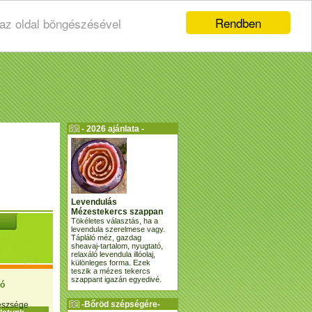
Rendben
 az oldal böngészésével
- 2026 ajánlata -
Levendulás
Mézestekercs szappan
Tökéletes választás, ha a
levendula szerelmese vagy.
Tápláló méz, gazdag
sheavaj-tartalom, nyugtató,
relaxáló levendula illóolaj,
különleges forma. Ezek
teszik a mézes tekercs
szappant igazán egyedivé.
ió
-Bőröd szépségére-
gészsége