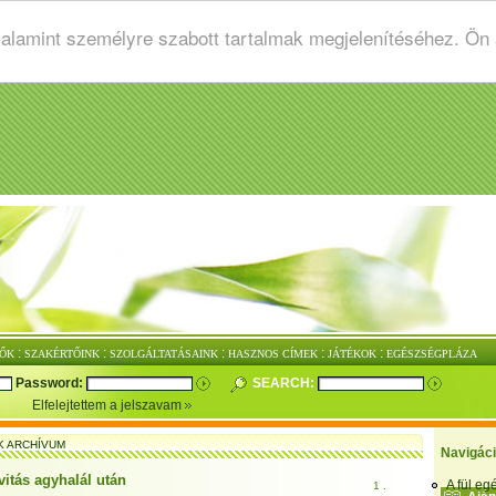
valamint személyre szabott tartalmak megjelenítéséhez. Ön
:
:
:
:
:
ŐK
SZAKÉRTŐINK
SZOLGÁLTATÁSAINK
HASZNOS CÍMEK
JÁTÉKOK
EGÉSZSÉGPLÁZA
Password:
SEARCH:
Elfelejtettem a jelszavam
K ARCHÍVUM
Navigác
vitás agyhalál után
A fül e
1 .