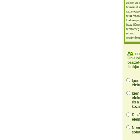
zsírok zsí
bomlását 
tápanyago
felszívódá
Hatóanyag
hozzájárul
testtömeg
étrend
eredmény
PO
Ön elo
összet
listáját
Igen
élel
Igen
élel
és a
kozm
Ritk
élel
Nem,
soha