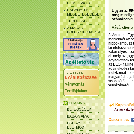
HOMEOPÁTIA
DAGANATOS
Ugyan az EEG
MEGBETEGEDÉSEK
még mindig m
számában me
TERHESSÉG
Vásároljon a
A MAGAS
KOLESZTERINSZINT
A Montreali Egy
melyeknél az ag
hippokampusz te
kiindulópontja
valamelyest rea
el, mely az „agy
agyhalottnak te
az EEG (flatline
agyműködés kies
mélykómát, ille
magyarázhatja h
NYÁRI EGÉSZSÉG
visszatérő jele
Vérnyomás
felidézéséről.
Térdfájdalom
TÉMÁINK
Kapcsolód
BETEGSÉGEK
Az agy tíz l
BABA-MAMA
Ossza meg:
EGÉSZSÉGES
ÉLETMÓD