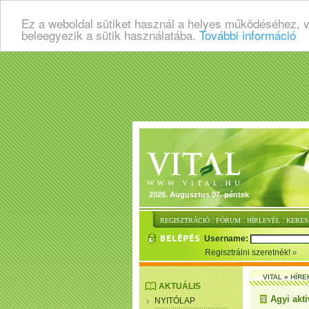
Ez a weboldal sütiket használ a helyes működéséhez, 
beleegyezik a sütik használatába.
További információ
2026. Augusztus 07. péntek
:
:
:
REGISZTRÁCIÓ
FÓRUM
HÍRLEVÉL
KERES
Username:
Regisztrálni szeretnék!
VITAL
»
HÍRE
AKTUÁLIS
Agyi akti
NYITÓLAP